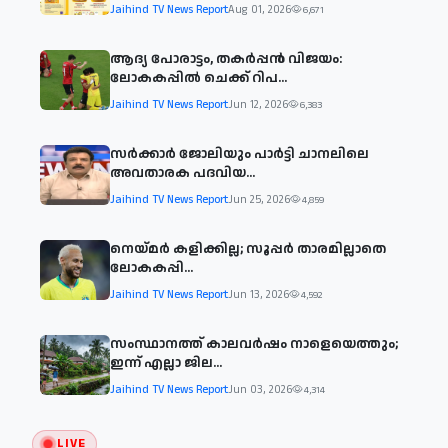
Jaihind TV News Report
Aug 01, 2026
6,671
ആദ്യ പോരാട്ടം, തകർപ്പൻ വിജയം:
ലോകകപ്പിൽ ചെക്ക് റിപ...
Jaihind TV News Report
Jun 12, 2026
6,383
സര്‍ക്കാര്‍ ജോലിയും പാര്‍ട്ടി ചാനലിലെ
അവതാരക പദവിയ...
Jaihind TV News Report
Jun 25, 2026
4,859
നെയ്മര്‍ കളിക്കില്ല; സൂപ്പര്‍ താരമില്ലാതെ
ലോകകപ്പി...
Jaihind TV News Report
Jun 13, 2026
4,592
സംസ്ഥാനത്ത് കാലവര്‍ഷം നാളെയെത്തും;
ഇന്ന് എല്ലാ ജില...
Jaihind TV News Report
Jun 03, 2026
4,314
LIVE