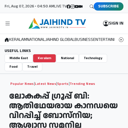
Fri, Aug 07, 2026 • 04:50 AM
LIVE TV
SUBSCRIBE
SIGN IN
KERALAM
NATIONAL
JAIHIND GLOBAL
BUSINESS
ENTERTAINMENT
S
USEFUL LINKS
Middle East
Keralam
National
Technology
Food
Travel
|
|
|
Popular News
Latest News
Sports
Trending News
ലോകകപ്പ് ഗ്രൂപ്പ് ബി:
ആതിഥേയരായ കാനഡയെ
വിറപ്പിച്ച് ബോസ്‌നിയ;
ആശ്വാസ സമനില