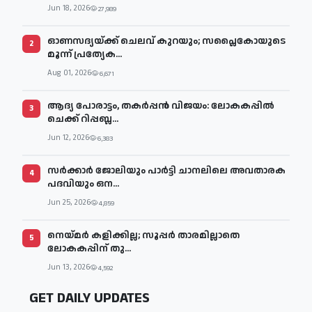
Jun 18, 2026
27,989
ഓണസദ്യയ്ക്ക് ചെലവ് കുറയും; സപ്ലൈകോയുടെ
2
മൂന്ന് പ്രത്യേക...
Aug 01, 2026
6,671
ആദ്യ പോരാട്ടം, തകർപ്പൻ വിജയം: ലോകകപ്പിൽ
3
ചെക്ക് റിപ്പബ്ല...
Jun 12, 2026
6,383
സര്‍ക്കാര്‍ ജോലിയും പാര്‍ട്ടി ചാനലിലെ അവതാരക
4
പദവിയും ഒന...
Jun 25, 2026
4,859
നെയ്മര്‍ കളിക്കില്ല; സൂപ്പര്‍ താരമില്ലാതെ
5
ലോകകപ്പിന് തു...
Jun 13, 2026
4,592
GET DAILY UPDATES