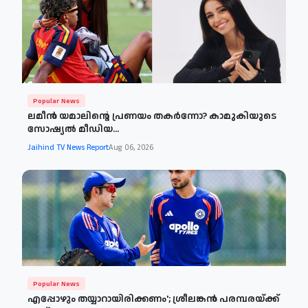
Popular News
ലമീൻ യമാലിന്റെ പ്രണയം തകർന്നോ? കാമുകിയുടെ
സോഷ്യൽ മീഡിയ...
Jaihind TV News Report
Aug 06, 2026
Popular News
എപ്പോഴും തയ്യാറായിരിക്കണം'; ശ്രീലങ്കൻ പരമ്പരയ്ക്ക്