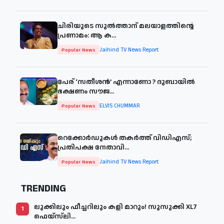
ചിരിയുടെ സുൽത്താന് മലയാളത്തിന്റെ
പ്രണാമം: ആ ക...
Jaihind TV News Report
Popular News
പേര് ‘സതീശന്‍’ എന്നാണോ ? ദുബായില്‍
ഭക്ഷണം സൗജ...
ELVIS CHUMMAR
Popular News
റെക്കോർഡുകൾ തകർത്ത് വിഡിഎസ്;
പ്രതിപക്ഷ നേതാവി...
Jaihind TV News Report
Popular News
TRENDING
ലുക്കിലും ഫീച്ചറിലും കളി മാറും! സുസുക്കി XL7
1
ഫെയ്‌സ്‌ലി...