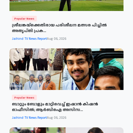
Popular News
ശ്രീലങ്കയ്‌ക്കെതിരായ പരിശീലന മത്സര പിച്ചിൽ
അതൃപ്തി പ്രക...
Jaihind TV News Report
Aug 06, 2026
Popular News
ബാറ്റും ബോളും മാറ്റിവെച്ച് ഇഷാൻ കിഷൻ
ഓഫീസിൽ; ആർബിഐ അസിസ...
Jaihind TV News Report
Aug 06, 2026