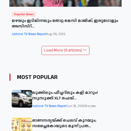
Popular News
മഴയും ഇടിമിന്നലും തോറ്റ മെസി മാജിക്; ഇരട്ടഗോളും
അസിസ്റ്...
Jaihind TV News Report
Aug 06, 2026
Load More (9 articles)
MOST POPULAR
ലുക്കിലും ഫീച്ചറിലും കളി മാറും!
സുസുക്കി XL7 ഫെയ്‌...
Jaihind TV News Report
Jun 18, 2026
27,989
ഓണസദ്യയ്ക്ക് ചെലവ് കുറയും;
സപ്ലൈകോയുടെ മൂന്ന് പ്രത...