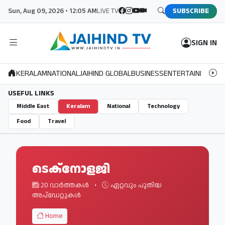
Sun, Aug 09, 2026 • 12:05 AM
LIVE TV
SUBSCRIBE
SIGN IN
KERALAM
NATIONAL
JAIHIND GLOBAL
BUSINESS
ENTERTAINMENT
S
USEFUL LINKS
Middle East
Keralam
National
Technology
Food
Travel
ടെക്നോളജി
20 വാർത്തകൾ
•
ഏറ്റവും പുതിയ
അപ്ഡേറ്റുകൾ
Home