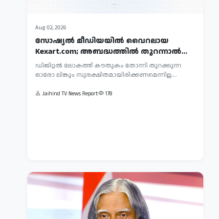
Aug
Aug 02, 2026
04,
സോഷ്യൽ മീഡിയയിൽ വൈറലായ
2026
Kexart.com; അബദ്ധത്തിൽ തുറന്നാൽ
ഇന്ത്യയിൽ
വൻ പണി കിട്ടും
ഡിജിറ്റൽ ലോകത്ത് കൗതുകം തോന്നി തുറക്കുന്ന
വാട്സാപ്പ്
ഓരോ ലിങ്കും സുരക്ഷിതമായിരിക്കണമെന്നില്ല.
സേവനങ്ങൾ
ഇന്ത്യയിലെ
സോഷ്യൽ...
തടസ്സപ്പെട്ടു:
വാട്സാപ്പ്
Jaihind TV News Report
178
മുന്നറിയിപ്പില്ലാതെ
ഉപയോക്താക്കൾക്കിടയിൽ
അക്കൗ...
അസാധാരണമായ
Jaihind
അക്കൗണ്ട്
TV
തടസ്സം
News
നേരിടുന്നതായി
Report
പരാതി...
88