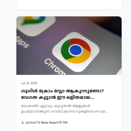
വർധിപ്പിച്ചതിന്
154
പുതിയ
പിന്നാലെ
നീക്കവുമായി...
പുതിയൊരു
പ...
Jul
Jul 21, 2026
22,
ഗൂഗിൾ ക്രോം സ്ലോ ആകുന്നുണ്ടോ?
2026
വേഗത കൂട്ടാൻ ഈ ലളിതമായ
സാംസംഗ്
മാർഗങ്ങൾ പരീക്ഷിക...
ലോകത്ത് ഏറ്റവും കൂടുതൽ ആളുകൾ
അണ്‍പാക്ക്
ഉപയോഗിക്കുന്ന വെബ് ബ്രൗസറുകളിലൊന്നായ
ചെയ്യുന്ന
ഏറെ
ഗൂഗിൾ ക്രോം (Google Chro...
പുതിയ
പ്രതീക്ഷയോടെ
Jaihind TV News Report
199
മോഡലുകള്‍
കാത്തിരിക്കുന്ന