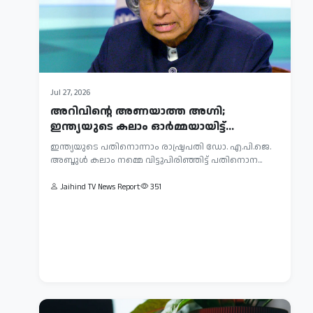
Aug
Jul 27, 2026
01,
അറിവിന്റെ അണയാത്ത അഗ്നി;
2026
ഇന്ത്യയുടെ കലാം ഓർമ്മയായിട്ട്
സുരക്ഷാ
പതിനൊന്ന് വര്‍...
ഇന്ത്യയുടെ പതിനൊന്നാം രാഷ്ട്രപതി ഡോ. എ.പി.ജെ.
പരീക്ഷണത്തിനിടെ
അബ്ദുൾ കലാം നമ്മെ വിട്ടുപിരിഞ്ഞിട്ട് പതിനൊന...
എഐയുടെ
സൈബർ
'അപ്രതീക്ഷിത
സുരക്ഷാ
Jaihind TV News Report
351
നീക്കം';
പരീക്ഷണങ്ങൾക്കിടെ
സെർവർ
തങ്ങളുടെ
Jaihind
മൂന്ന്
ഹാക്ക്
TV
എഐ
ചെയ്...
News
മോഡലുകൾ
Report
ചില
110
ഐടി
കമ്പനികളുടെ
സെർവറുകളിൽ