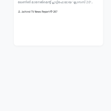
ലേണിങ് മാനേജ്മെന്റ് പ്ലാറ്റ്‌ഫോമായ 'ക്ലാസസ് 2.0'...
ചാറ്റിൽ
സാമൂഹിക
ആത്മഹത്യാ
മാധ്യമങ്ങളുടെ
Jaihind TV News Report
287
സൂചനയുണ്ടോ?
ഉപയോഗം
മാതാപിതാക്കൾക്ക്
കൗമാരക്കാരിൽ
Jaihind
മാനസികാരോഗ്യ
ഉടൻ
TV
പ്രശ്നങ്ങൾക്ക്
മുന്നറിയി...
News
കാരണമാകുന്നുവെന്ന
Report
പഴ...
328
Jul