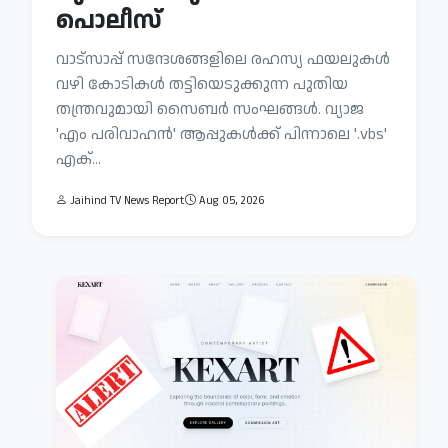
പൊലീസ്
വാട്‌സാപ്പ് സന്ദേശങ്ങളിലെ രഹസ്യ ഫയലുകൾ
വഴി കോടികൾ തട്ടിയെടുക്കുന്ന പുതിയ
തന്ത്രവുമായി സൈബർ സംഘങ്ങൾ. വ്യാജ
'എം പരിവാഹൻ' ആപ്പുകൾക്ക് പിന്നാലെ '.vbs'
എക്...
Jaihind TV News Report
Aug 05, 2026