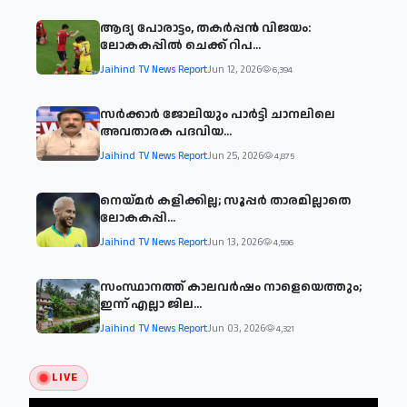
ആദ്യ പോരാട്ടം, തകർപ്പൻ വിജയം:
ലോകകപ്പിൽ ചെക്ക് റിപ...
Jaihind TV News Report
Jun 12, 2026
6,394
സര്‍ക്കാര്‍ ജോലിയും പാര്‍ട്ടി ചാനലിലെ
അവതാരക പദവിയ...
Jaihind TV News Report
Jun 25, 2026
4,875
നെയ്മര്‍ കളിക്കില്ല; സൂപ്പര്‍ താരമില്ലാതെ
ലോകകപ്പി...
Jaihind TV News Report
Jun 13, 2026
4,596
സംസ്ഥാനത്ത് കാലവര്‍ഷം നാളെയെത്തും;
ഇന്ന് എല്ലാ ജില...
Jaihind TV News Report
Jun 03, 2026
4,321
LIVE