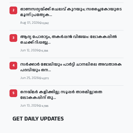
ഓണസദ്യയ്ക്ക് ചെലവ് കുറയും; സപ്ലൈകോയുടെ
2
മൂന്ന് പ്രത്യേക...
Aug 01, 2026
6,842
ആദ്യ പോരാട്ടം, തകർപ്പൻ വിജയം: ലോകകപ്പിൽ
3
ചെക്ക് റിപ്പബ്ല...
Jun 12, 2026
6,394
സര്‍ക്കാര്‍ ജോലിയും പാര്‍ട്ടി ചാനലിലെ അവതാരക
4
പദവിയും ഒന...
Jun 25, 2026
4,875
നെയ്മര്‍ കളിക്കില്ല; സൂപ്പര്‍ താരമില്ലാതെ
5
ലോകകപ്പിന് തു...
Jun 13, 2026
4,596
GET DAILY UPDATES