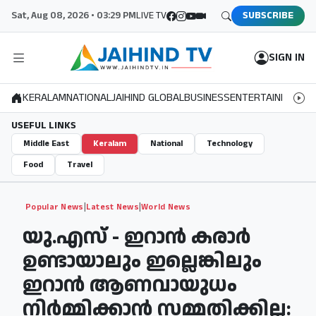
Sat, Aug 08, 2026 • 03:29 PM
LIVE TV
SUBSCRIBE
SIGN IN
KERALAM
NATIONAL
JAIHIND GLOBAL
BUSINESS
ENTERTAINMENT
S
USEFUL LINKS
Middle East
Keralam
National
Technology
Food
Travel
|
|
Popular News
Latest News
World News
യു.എസ് - ഇറാൻ കരാർ
ഉണ്ടായാലും ഇല്ലെങ്കിലും
ഇറാൻ ആണവായുധം
നിർമ്മിക്കാൻ സമ്മതിക്കില്ല: