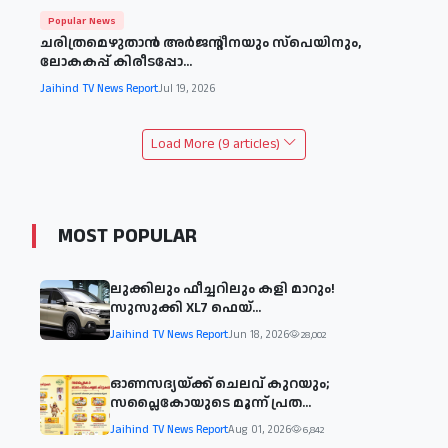
Popular News
ചരിത്രമെഴുതാൻ അർജന്റീനയും സ്പെയിനും,
ലോകകപ്പ് കിരീടപ്പോ...
Jaihind TV News Report
Jul 19, 2026
Load More (9 articles)
MOST POPULAR
ലുക്കിലും ഫീച്ചറിലും കളി മാറും!
സുസുക്കി XL7 ഫെയ്‌...
Jaihind TV News Report
Jun 18, 2026
28,002
ഓണസദ്യയ്ക്ക് ചെലവ് കുറയും;
സപ്ലൈകോയുടെ മൂന്ന് പ്രത...
Jaihind TV News Report
Aug 01, 2026
6,842