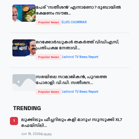
പേര് ‘സതീശന്‍’ എന്നാണോ ? ദുബായില്‍
ഭക്ഷണം സൗജ...
ELVIS CHUMMAR
Popular News
റെക്കോർഡുകൾ തകർത്ത് വിഡിഎസ്;
പ്രതിപക്ഷ നേതാവി...
Jaihind TV News Report
Popular News
സഭയിലെ സാമാജികൻ, പുറത്തെ
പോരാളി: വി.ഡി. സതീശന...
Jaihind TV News Report
Popular News
TRENDING
ലുക്കിലും ഫീച്ചറിലും കളി മാറും! സുസുക്കി XL7
1
ഫെയ്‌സ്‌ലി...
Jun 18, 2026
28,002