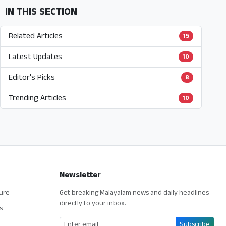
IN THIS SECTION
Related Articles
15
Latest Updates
10
Editor's Picks
8
Trending Articles
10
Newsletter
ture
Get breaking Malayalam news and daily headlines
directly to your inbox.
s
Subscribe