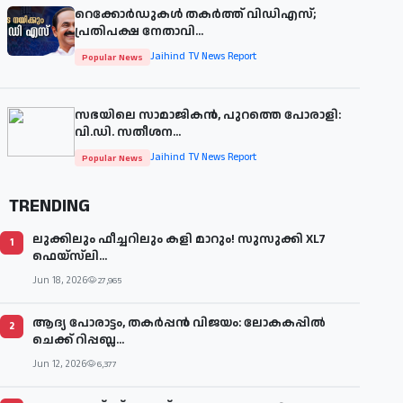
റെക്കോർഡുകൾ തകർത്ത് വിഡിഎസ്;
പ്രതിപക്ഷ നേതാവി...
Jaihind TV News Report
Popular News
സഭയിലെ സാമാജികൻ, പുറത്തെ പോരാളി:
വി.ഡി. സതീശന...
Jaihind TV News Report
Popular News
TRENDING
ലുക്കിലും ഫീച്ചറിലും കളി മാറും! സുസുക്കി XL7
1
ഫെയ്‌സ്‌ലി...
Jun 18, 2026
27,965
ആദ്യ പോരാട്ടം, തകർപ്പൻ വിജയം: ലോകകപ്പിൽ
2
ചെക്ക് റിപ്പബ്ല...
Jun 12, 2026
6,377