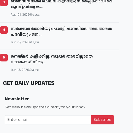
ഓണസദ്യയ്ക്ക് ചെലവ് കുറയും; സപ്ലൈകോയുടെ
3
മൂന്ന് പ്രത്യേക...
Aug 01, 2026
6,086
സര്‍ക്കാര്‍ ജോലിയും പാര്‍ട്ടി ചാനലിലെ അവതാരക
4
പദവിയും ഒന...
Jun 25, 2026
4,837
നെയ്മര്‍ കളിക്കില്ല; സൂപ്പര്‍ താരമില്ലാതെ
5
ലോകകപ്പിന് തു...
Jun 13, 2026
4,586
GET DAILY UPDATES
Newsletter
Get daily news updates directly to your inbox.
Subscribe