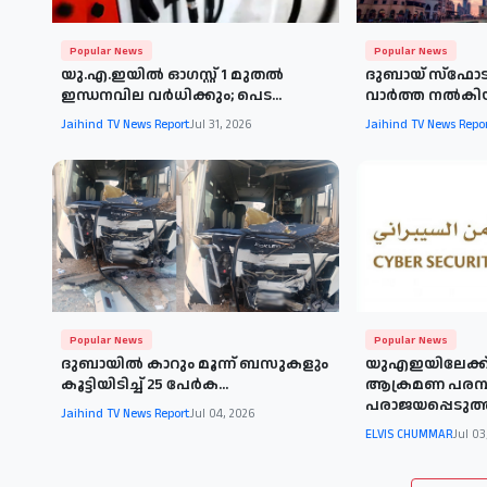
Popular News
Popular News
യു.എ.ഇയില്‍ ഓഗസ്റ്റ് 1 മുതല്‍
ദുബായ് സ്‌ഫോടന
ഇന്ധനവില വര്‍ധിക്കും; പെട...
വാര്‍ത്ത നല്‍ക
Jaihind TV News Report
Jul 31, 2026
Jaihind TV News Repo
Popular News
Popular News
ദുബായില്‍ കാറും മൂന്ന് ബസുകളും
യുഎഇയിലേക്ക
കൂട്ടിയിടിച്ച് 25 പേര്‍ക...
ആക്രമണ പരമ്പ
പരാജയപ്പെടുത്ത
Jaihind TV News Report
Jul 04, 2026
ELVIS CHUMMAR
Jul 03