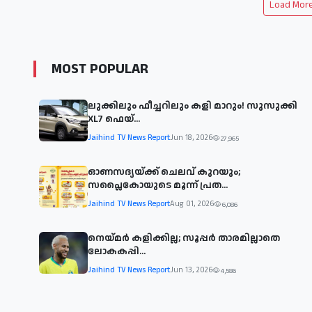
Load More 
MOST POPULAR
ലുക്കിലും ഫീച്ചറിലും കളി മാറും! സുസുക്കി
XL7 ഫെയ്‌...
Jaihind TV News Report
Jun 18, 2026
27,965
ഓണസദ്യയ്ക്ക് ചെലവ് കുറയും;
സപ്ലൈകോയുടെ മൂന്ന് പ്രത...
Jaihind TV News Report
Aug 01, 2026
6,086
നെയ്മര്‍ കളിക്കില്ല; സൂപ്പര്‍ താരമില്ലാതെ
ലോകകപ്പി...
Jaihind TV News Report
Jun 13, 2026
4,586