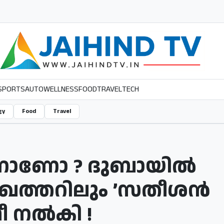
SPORTS
AUTO
WELLNESS
FOOD
TRAVEL
TECH
gy
Food
Travel
്നാണോ ? ദുബായില്‍
ത്തറിലും ​’സതീശന്‍​
രീ നല്‍കി !