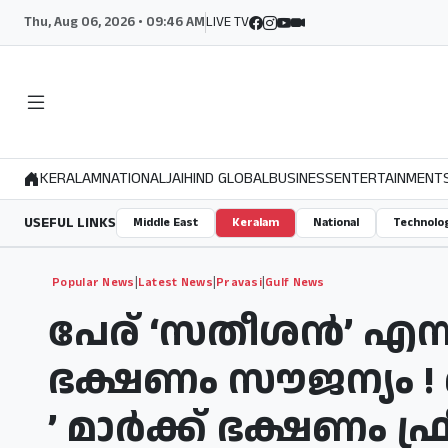
Thu, Aug 06, 2026 • 09:46 AM
LIVE TV
KERALAM
NATIONAL
JAIHIND GLOBAL
BUSINESS
ENTERTAINMENT
USEFUL LINKS
Middle East
Keralam
National
Technolo
|
|
|
Popular News
Latest News
Pravasi
Gulf News
പേര് ‘സതീശന്‍’ എന
ഭക്ഷണം സൗജന്യം ! ഖ
’ മാര്‍ക്ക് ഭക്ഷണം ഫ്