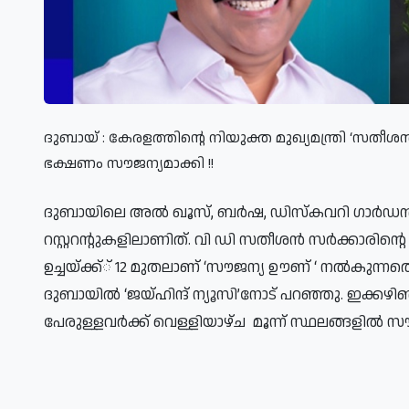
ദുബായ് : കേരളത്തിന്റെ നിയുക്ത മുഖ്യമന്ത്രി ‘സതീശ
ഭക്ഷണം സൗജന്യമാക്കി !!
ദുബായിലെ അല്‍ ഖൂസ്, ബര്‍ഷ, ഡിസ്‌കവറി ഗാര്‍ഡന
റസ്റ്ററന്റുകളിലാണിത്. വി ഡി സതീശന്‍ സര്‍ക്കാരിന്റ
ഉച്ചയ്ക്ക്് 12 മുതലാണ് ‘സൗജന്യ ഊണ് ‘ നല്‍കുന്നതെ
ദുബായില്‍ ‘ജയ്ഹിന്ദ് ന്യൂസി’നോട് പറഞ്ഞു. ഇക്കഴി
പേരുള്ളവര്‍ക്ക് വെള്ളിയാഴ്ച മൂന്ന് സ്ഥലങ്ങളില്‍