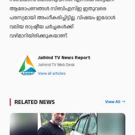
ആരോപണങ്ങൾ സിബിഎസ്ഇ ഇതുവരെ
പരസ്യമായി അംഗീകരിച്ചിട്ടില്ല. വിഷയം ഇപ്പോൾ
വലിയ രാഷ്ട്രീയ ചർച്ചകൾക്ക്
വഴിമാറിയിരിക്കുകയാണ്.
Jaihind TV News Report
Jaihind TV Web Desk
View all articles
RELATED NEWS
View All