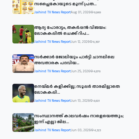
സപ്ലൈകോയുടെ മൂന്ന് പ്രത...
Jaihind TV News Report
Aug 01, 2026
6,849
ആദ്യ പോരാട്ടം, തകർപ്പൻ വിജയം:
ലോകകപ്പിൽ ചെക്ക് റിപ...
Jaihind TV News Report
Jun 12, 2026
6,397
സര്‍ക്കാര്‍ ജോലിയും പാര്‍ട്ടി ചാനലിലെ
അവതാരക പദവിയ...
Jaihind TV News Report
Jun 25, 2026
4,876
നെയ്മര്‍ കളിക്കില്ല; സൂപ്പര്‍ താരമില്ലാതെ
ലോകകപ്പി...
Jaihind TV News Report
Jun 13, 2026
4,601
സംസ്ഥാനത്ത് കാലവര്‍ഷം നാളെയെത്തും;
ഇന്ന് എല്ലാ ജില...
Jaihind TV News Report
Jun 03, 2026
4,323