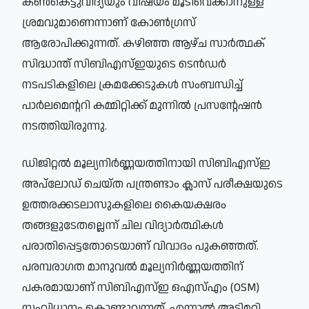
കൺകെട്ടുവിദ്യയും വിഷയം മൂടിവെക്കാനുള്ള
ശ്രമവുമാണെന്നാണ് കോൺഗ്രസ്
ആരോപിക്കുന്നത്. കഴിഞ്ഞ ആഴ്ച സാർത്ഥക്
സിദ്ധാന്ത് സിബിഎസ്ഇയുടെ ടെൻഡർ
നടപടികളിലെ ക്രമക്കേടുകൾ സംബന്ധിച്ച്
പാർലമെന്ററി കമ്മിറ്റിക്ക് മുന്നിൽ പ്രസന്റേഷൻ
നടത്തിയിരുന്നു.
ഡിജിറ്റൽ മൂല്യനിർണ്ണയത്തിനായി സിബിഎസ്ഇ
അപ്‌ലോഡ് ചെയ്ത പന്ത്രണ്ടാം ക്ലാസ് പരീക്ഷയുടെ
ഉത്തരക്കടലാസുകളിലെ കൈയക്ഷരം
തങ്ങളുടേതല്ലെന്ന് ചില വിദ്യാർത്ഥികൾ
പരാതിപ്പെട്ടതോടെയാണ് വിവാദം പുകഞ്ഞത്.
പരമ്പരാഗത മാനുവൽ മൂല്യനിർണ്ണയത്തിന്
പകരമായാണ് സിബിഎസ്ഇ ഒഎസ്എം (OSM)
സംവിധാനം കൊണ്ടുവന്നത്. എന്നാൽ അട്ടിമറി