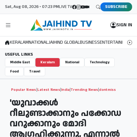
Sat, Aug 08, 2026 • 07:23 PM
LIVE TV
SUBSCRIBE
SIGN IN
KERALAM
NATIONAL
JAIHIND GLOBAL
BUSINESS
ENTERTAINMENT
S
USEFUL LINKS
Middle East
Keralam
National
Technology
Food
Travel
|
|
|
|
Popular News
Latest News
India
Trending News
dontmiss
'യുവാക്കള്‍
റീലുണ്ടാക്കാനും പക്കോഡ
വറുക്കാനും മോദി
ആഗ്രഹിക്കുന്നു, എന്നാല്‍