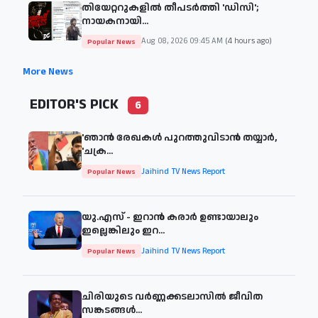
തിയേറ്ററുകളില്‍ തീപടര്‍ത്തി 'ഡിസി';
നായകനായി...
Aug 08, 2026 09:45 AM
(4 hours ago)
Popular News
More News
EDITOR'S PICK
6
'ഞാന്‍ രേഖകള്‍ പുറത്തുവിടാന്‍ തയ്യാര്‍,
'ചക്ര...
Jaihind TV News Report
Popular News
യു.എസ് - ഇറാൻ കരാർ ഉണ്ടായാലും
ഇല്ലെങ്കിലും ഇറ...
Jaihind TV News Report
Popular News
ചിരിയുടെ വര്‍ണ്ണക്കടലാസില്‍ ജീവിത
സങ്കടങ്ങള്‍...