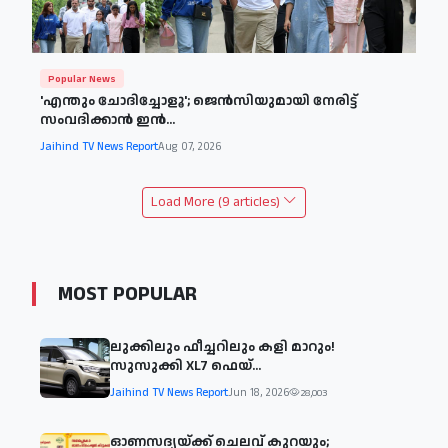
Popular News
'എന്തും ചോദിച്ചോളൂ'; ജെൻസിയുമായി നേരിട്ട്
സംവദിക്കാൻ ഇൻ...
Jaihind TV News Report
Aug 07, 2026
Load More (9 articles)
MOST POPULAR
ലുക്കിലും ഫീച്ചറിലും കളി മാറും!
സുസുക്കി XL7 ഫെയ്‌...
Jaihind TV News Report
Jun 18, 2026
28,003
ഓണസദ്യയ്ക്ക് ചെലവ് കുറയും;