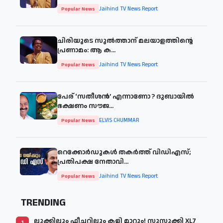
Jaihind TV News Report
Popular News
ചിരിയുടെ സുൽത്താന് മലയാളത്തിന്റെ
പ്രണാമം: ആ ക...
Jaihind TV News Report
Popular News
പേര് ‘സതീശന്‍’ എന്നാണോ ? ദുബായില്‍
ഭക്ഷണം സൗജ...
ELVIS CHUMMAR
Popular News
റെക്കോർഡുകൾ തകർത്ത് വിഡിഎസ്;
പ്രതിപക്ഷ നേതാവി...
Jaihind TV News Report
Popular News
TRENDING
ലുക്കിലും ഫീച്ചറിലും കളി മാറും! സുസുക്കി XL7