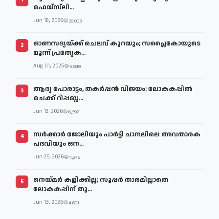
1
ഫെയ്‌സ്‌ലി...
Jun 18, 2026
28,003
ഓണസദ്യയ്ക്ക് ചെലവ് കുറയും; സപ്ലൈകോയുടെ
2
മൂന്ന് പ്രത്യേക...
Aug 01, 2026
6,849
ആദ്യ പോരാട്ടം, തകർപ്പൻ വിജയം: ലോകകപ്പിൽ
3
ചെക്ക് റിപ്പബ്ല...
Jun 12, 2026
6,397
സര്‍ക്കാര്‍ ജോലിയും പാര്‍ട്ടി ചാനലിലെ അവതാരക
4
പദവിയും ഒന...
Jun 25, 2026
4,876
നെയ്മര്‍ കളിക്കില്ല; സൂപ്പര്‍ താരമില്ലാതെ
5
ലോകകപ്പിന് തു...
Jun 13, 2026
4,601