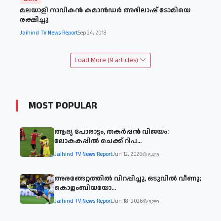
മലയാളി നാവികൻ കമാൻഡർ അഭിലാഷ് ടോമിയെ
രക്ഷിച്ചു
Jaihind TV News Report
Sep 24, 2018
Load More (9 articles)
MOST POPULAR
ആദ്യ പോരാട്ടം, തകർപ്പൻ വിജയം:
ലോകകപ്പിൽ ചെക്ക് റിപ...
Jaihind TV News Report
Jun 12, 2026
6,403
അരങ്ങേറ്റത്തിൽ വിറപ്പിച്ചു, ഒടുവിൽ വീണു;
കൊളംബിയയോ...
Jaihind TV News Report
Jun 18, 2026
3,259