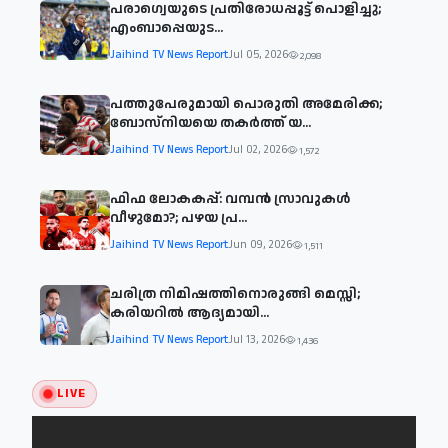
പരാഗ്വെയുടെ പ്രതിരോധപ്പൂട്ട് പൊളിച്ചു;
എംബാപ്പെയുട...
Jaihind TV News Report
Jul 05, 2026
2,098
പത്തുപേരുമായി പൊരുതി അമേരിക്ക;
ബോസ്നിയയെ തകർത്ത് യ...
Jaihind TV News Report
Jul 02, 2026
1,572
ഫിഫ ലോകകപ്പ്: വമ്പന്‍ സ്രാവുകള്‍
വീഴുമോ?; പഴയ പ്ര...
Jaihind TV News Report
Jun 09, 2026
1,511
ചരിത്ര നിമിഷത്തിനൊരുങ്ങി മെസ്സി;
കരിയറിൽ ആദ്യമായി...
Jaihind TV News Report
Jul 13, 2026
1,436
LIVE