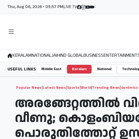
Thu, Aug 06, 2026 • 05:57 PM
LIVE TV
KERALAM
NATIONAL
JAIHIND GLOBAL
BUSINESS
ENTERTAINMENT
USEFUL LINKS
Middle East
Keralam
National
Technolo
|
|
|
|
|
Popular News
Latest News
Sports
World
Trending News
dontmiss
അരങ്ങേറ്റത്തിൽ വിറപ
വീണു; കൊളംബിയയോ
പൊരുതിത്തോറ്റ് ഉസ