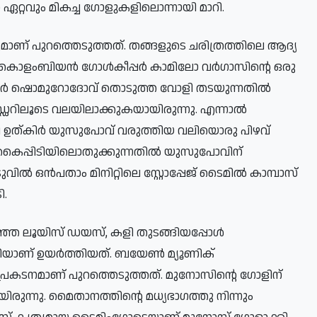
റ്റവും മികച്ച ഗോളുകളിലൊന്നായി മാറി.
്യമാണ് പുറത്തെടുത്തത്. തങ്ങളുടെ ചരിത്രത്തിലെ ആദ്യ
്കി. കൊളംബിയൻ ഗോൾകീപ്പർ കാമിലോ വർഗാസിന്റെ ഒരു
ൽദോർ ഷൊമുറോദോവ് തൊടുത്ത വോളി തടയുന്നതിൽ
ഡറിലൂടെ വലയിലാക്കുകയായിരുന്നു. എന്നാൽ
ി ഉത്കിർ യുസുപോവ് വരുത്തിയ വലിയൊരു പിഴവ്
ട് കൈപ്പിടിയിലൊതുക്കുന്നതിൽ യുസുപോവിന്
വിൽ ഒൻപതാം മിനിറ്റിലെ സ്റ്റോപ്പേജ് ടൈമിൽ കാമ്പാസ്
ി.
ഞ ലൂയിസ് ഡയസ്, കളി തുടങ്ങിയപ്പോൾ
ണിയാണ് ഉയർത്തിയത്. ബയേൺ മ്യൂണിക്
 പ്രകടനമാണ് പുറത്തെടുത്തത്. മുനോസിന്റെ ഗോളിന്
ുന്നു. മൈതാനത്തിന്റെ മധ്യഭാഗത്തു നിന്നും