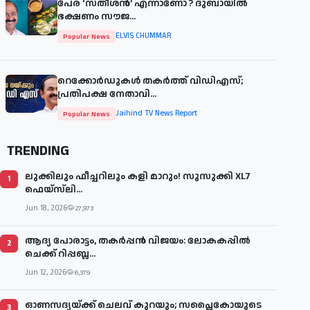
പേര് ‘സതീശന്‍’ എന്നാണോ ? ദുബായില്‍
ഭക്ഷണം സൗജ...
ELVIS CHUMMAR
Popular News
റെക്കോർഡുകൾ തകർത്ത് വിഡിഎസ്;
പ്രതിപക്ഷ നേതാവി...
Jaihind TV News Report
Popular News
TRENDING
ലുക്കിലും ഫീച്ചറിലും കളി മാറും! സുസുക്കി XL7
1
ഫെയ്‌സ്‌ലി...
Jun 18, 2026
27,973
ആദ്യ പോരാട്ടം, തകർപ്പൻ വിജയം: ലോകകപ്പിൽ
2
ചെക്ക് റിപ്പബ്ല...
Jun 12, 2026
6,379
ഓണസദ്യയ്ക്ക് ചെലവ് കുറയും; സപ്ലൈകോയുടെ
3