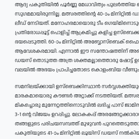
ആദ്യ പകുതിയിൽ പൂർണ്ണ മേധാവിത്വം പുലർത്തിയ
സുഗമമായിരുന്നില്ല. മത്സരത്തിന്റെ 40-ാം മിനി
ലീഡ് നേടിയത്. മനോഹരമായൊരു ടീം ഗെയിമിനൊടു
പ്രതിരോധപ്പൂട്ട് പൊളിച്ച് ആക്രമിച്ചു കളിച്ച ഉ
ഭയപ്പെടുത്തി. 60-ാം മിനിറ്റിൽ അബ്ബോസ്ബെക് 
ആവേശകരമായി. എന്നാൽ ഈ സന്തോഷത്തിന് അഞ്ച് മിന
ഡയസ് തൊടുത്ത അത്ര ശക്തമല്ലാത്തൊരു ഷോട്ട് 
വലയിൽ അഭയം പ്രാപിച്ചതോടെ കൊളംബിയ വീണ്ടും മ
സമനിലയ്ക്കായി ഉസ്ബെക്കിസ്ഥാൻ സർവ്വശക്തിയു
മാരകമായൊരു കൗണ്ടർ അറ്റാക്ക് നടത്തിയത്. മത്
മികച്ചൊരു മുന്നേറ്റത്തിനൊടുവിൽ ലഭിച്ച പാസ് ജാ
3-1 ന്റെ വിജയം ഉറപ്പിച്ചു. ലോകകപ്പ് അരങ്ങേറ്റക
തങ്ങളുടെ പരിചയസമ്പത്ത് മുഴുവൻ പുറത്തെടുത
പകുതിയുടെ 41-ാം മിനിറ്റിൽ ലൂയിസ് ഡയസ് ന