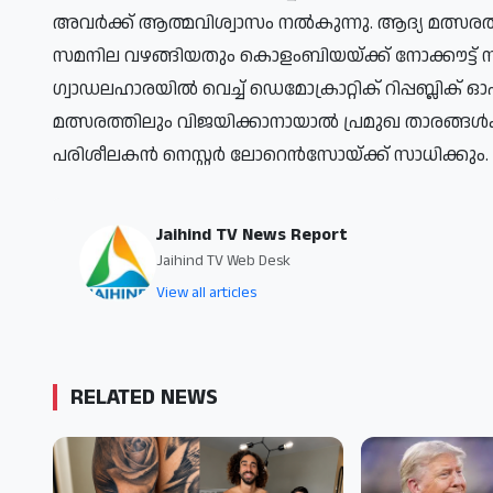
അവർക്ക് ആത്മവിശ്വാസം നൽകുന്നു. ആദ്യ മത്സര
സമനില വഴങ്ങിയതും കൊളംബിയയ്ക്ക് നോക്കൗട്ട് 
ഗ്വാഡലഹാരയിൽ വെച്ച് ഡെമോക്രാറ്റിക് റിപ്പബ
മത്സരത്തിലും വിജയിക്കാനായാൽ പ്രമുഖ താരങ്ങൾ
പരിശീലകൻ നെസ്റ്റർ ലോറെൻസോയ്ക്ക് സാധിക്കും.
Jaihind TV News Report
Jaihind TV Web Desk
View all articles
RELATED NEWS