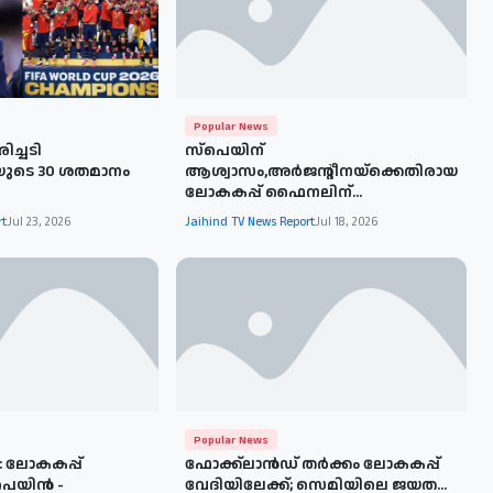
Popular News
ിച്ചടി
സ്പെയിന്
യുടെ 30 ശതമാനം
ആശ്വാസം,അർജന്റീനയ്‌ക്കെതിരായ
ലോകകപ്പ് ഫൈനലിന്...
rt
Jul 23, 2026
Jaihind TV News Report
Jul 18, 2026
Popular News
 ലോകകപ്പ്
ഫോക്ക്‌ലാൻഡ് തർക്കം ലോകകപ്പ്
െയിൻ -
വേദിയിലേക്ക്; സെമിയിലെ ജയത...