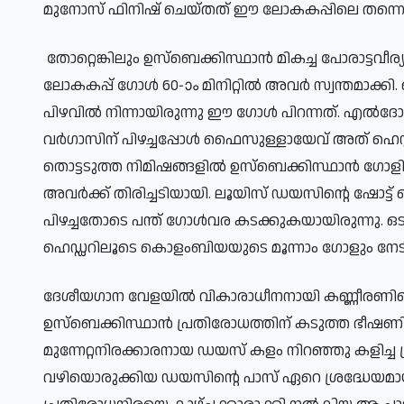
മുനോസ് ഫിനിഷ് ചെയ്തത് ഈ ലോകകപ്പിലെ തന്നെ ഏ
തോറ്റെങ്കിലും ഉസ്ബെക്കിസ്ഥാൻ മികച്ച പോരാട്ടവീര
ലോകകപ്പ് ഗോൾ 60-ാം മിനിറ്റിൽ അവർ സ്വന്തമാക
പിഴവിൽ നിന്നായിരുന്നു ഈ ഗോൾ പിറന്നത്. എ
വർഗാസിന് പിഴച്ചപ്പോൾ ഫൈസുള്ളായേവ് അത് ഹെഡ്
തൊട്ടടുത്ത നിമിഷങ്ങളിൽ ഉസ്ബെക്കിസ്ഥാൻ ഗോള
അവർക്ക് തിരിച്ചടിയായി. ലൂയിസ് ഡയസിന്റെ ഷോട്
പിഴച്ചതോടെ പന്ത് ഗോൾവര കടക്കുകയായിരുന്നു. ഒടു
ഹെഡ്ഡറിലൂടെ കൊളംബിയയുടെ മൂന്നാം ഗോളും നേട
ദേശീയഗാന വേളയിൽ വികാരാധീനനായി കണ്ണീരണിഞ്
ഉസ്ബെക്കിസ്ഥാൻ പ്രതിരോധത്തിന് കടുത്ത ഭീഷ
മുന്നേറ്റനിരക്കാരനായ ഡയസ് കളം നിറഞ്ഞു കളിച്ച
വഴിയൊരുക്കിയ ഡയസിന്റെ പാസ് ഏറെ ശ്രദ്ധേയമായിര