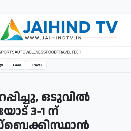
SPORTS
AUTO
WELLNESS
FOOD
TRAVEL
TECH
gy
Food
Travel
്പിച്ചു, ഒടുവിൽ
ട് 3-1 ന്
്‌ബെക്കിസ്ഥാൻ