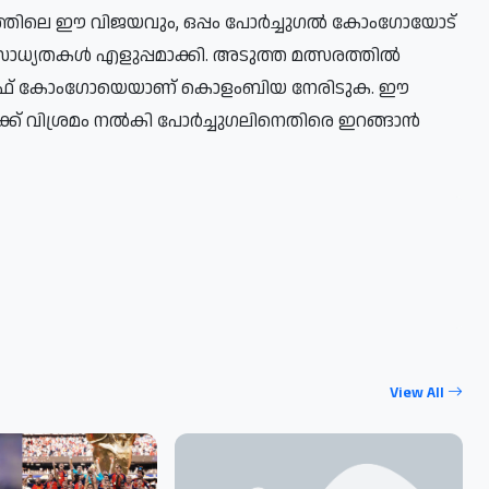
ത്തിലെ ഈ വിജയവും, ഒപ്പം പോർച്ചുഗൽ കോംഗോയോട്
സാധ്യതകൾ എളുപ്പമാക്കി. അടുത്ത മത്സരത്തിൽ
്ലിക് ഓഫ് കോംഗോയെയാണ് കൊളംബിയ നേരിടുക. ഈ
ക്ക് വിശ്രമം നൽകി പോർച്ചുഗലിനെതിരെ ഇറങ്ങാൻ
View All