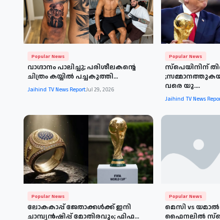
Popular News
Popular News
വാഗ്ദാനം പാലിച്ചു; പരിശീലകന്റെ
സ്പെയിനിന് തിര
ചിത്രം കയ്യിൽ പച്ചകുത്തി...
;സമ്മാനത്തുക
വരെ യു....
Jaihind TV News Report
Jul 29, 2026
Jaihind TV News Repo
Popular News
Popular News
ലോകകാപ്പ് ജേതാക്കൾക്ക് ഇനി
മെസി vs യമാൽ:
ചാമ്പ്യൻഷിപ്പ് മോതിരവും; ഫിഫ...
ഫൈനലിൽ സ്പ