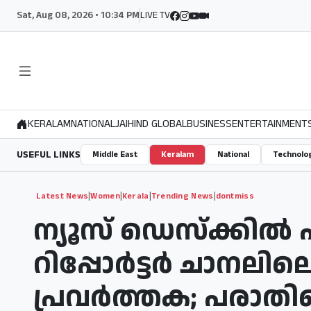
Sat, Aug 08, 2026 • 10:34 PM
LIVE TV
KERALAM
NATIONAL
JAIHIND GLOBAL
BUSINESS
ENTERTAINMENT
USEFUL LINKS
Middle East
Keralam
National
Technolo
|
|
|
|
Latest News
Women
Kerala
Trending News
dontmiss
ന്യൂസ് ഡെസ്‌ക്കില്
റിപ്പോര്‍ട്ടര്‍ ചാനലില
പ്രവര്‍ത്തക; പരാതിപ