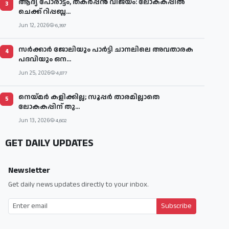
ആദ്യ പോരാട്ടം, തകർപ്പൻ വിജയം: ലോകകപ്പിൽ
3
ചെക്ക് റിപ്പബ്ല...
Jun 12, 2026
6,397
സര്‍ക്കാര്‍ ജോലിയും പാര്‍ട്ടി ചാനലിലെ അവതാരക
4
പദവിയും ഒന...
Jun 25, 2026
4,877
നെയ്മര്‍ കളിക്കില്ല; സൂപ്പര്‍ താരമില്ലാതെ
5
ലോകകപ്പിന് തു...
Jun 13, 2026
4,602
GET DAILY UPDATES
Newsletter
Get daily news updates directly to your inbox.
Subscribe