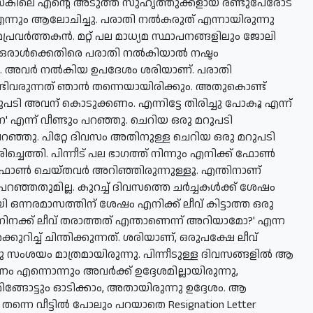
് ഡെസ്‌കിലെ എന്റെ അടുത്ത സുഹൃത്തുക്കളായ രണ്ടുപേരോട്
ന്നും ആലോചിച്ചു. പരാതി നല്‍കരുത് എന്നായിരുന്നു
യമപ്രവര്‍ത്തകന്‍. മറ്റ് പല മാധ്യമ സ്ഥാപനങ്ങളിലും ജോലി
ഒരാള്‍ക്കെതിരെ പരാതി നല്‍കിയാല്‍ നഷ്ടം
ി. അവര്‍ നല്‍കിയ ഉപദേശം ശരിയാണ്. പരാതി
ണ്ടിവരുന്നത് ഞാന്‍ തന്നെയായിരിക്കും. അതുകൊണ്ട്
ുപടി അവന് കൊടുക്കണം. എന്നിട്ടേ തിരിച്ചു പോകൂ എന്ന്
ജനേ' എന്ന് വീണ്ടും പറഞ്ഞു. ചെറിയ ഒരു മറുപടി
 പറഞ്ഞു. പിറ്റേ ദിവസം അതിനുള്ള ചെറിയ ഒരു മറുപടി
ചെത്തി. പിന്നീട് പല ഭാഗത്ത് നിന്നും എനിക്ക് ഫോണ്‍
ഫോണ്‍ ചെയ്തവര്‍ അറിഞ്ഞിരുന്നുള്ളൂ. എന്തിനാണ്
പറഞ്ഞതുമില്ല. കുറച്ച് ദിവസത്തെ ചര്‍ച്ചകള്‍ക്ക് ശേഷം
ഒന്നരമാസത്തിന് ശേഷം എനിക്ക് ലീവ് കിട്ടാത്ത ഒരു
 നിനക്ക് ലീവ് തരാത്തത് എന്താണെന്ന് അറിയാമോ?' എന്ന
ുറിച്ച് ചിന്തിക്കുന്നത്. ശരിയാണ്, ഒരുപക്ഷേ ലീവ്
ംശയം മാത്രമായിരുന്നു. പിന്നീടുള്ള ദിവസങ്ങളില്‍ ആ
 എന്നൊന്നും അവര്‍ക്ക് ഉദ്ദേശമില്ലായിരുന്നു,
മിങ്ങോട്ടും ഓടിക്കാം, അതായിരുന്നു ഉദ്ദേശം. ആ
തന്നെ വീട്ടില്‍ പോലും പറയാതെ Resignation Letter