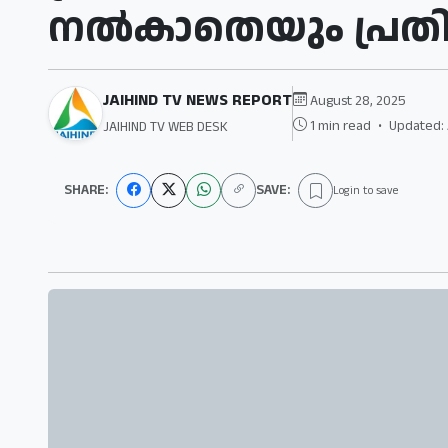
നല്‍കാതെയും പ്രത
JAIHIND TV NEWS REPORT
August 28, 2025
1 min read
•
Updated: 
JAIHIND TV WEB DESK
SHARE:
SAVE:
Login to save