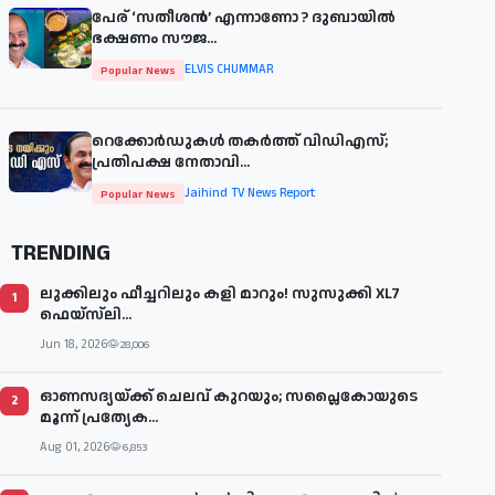
പേര് ‘സതീശന്‍’ എന്നാണോ ? ദുബായില്‍
ഭക്ഷണം സൗജ...
ELVIS CHUMMAR
Popular News
റെക്കോർഡുകൾ തകർത്ത് വിഡിഎസ്;
പ്രതിപക്ഷ നേതാവി...
Jaihind TV News Report
Popular News
TRENDING
ലുക്കിലും ഫീച്ചറിലും കളി മാറും! സുസുക്കി XL7
1
ഫെയ്‌സ്‌ലി...
Jun 18, 2026
28,006
ഓണസദ്യയ്ക്ക് ചെലവ് കുറയും; സപ്ലൈകോയുടെ
2
മൂന്ന് പ്രത്യേക...
Aug 01, 2026
6,853