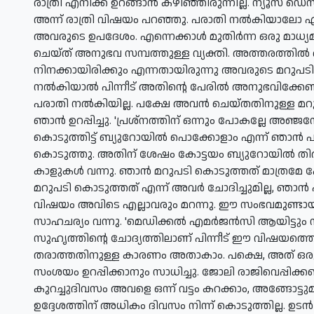
രാത്രി എനിക്ക് ഉറങ്ങാന്‍ കഴിഞ്ഞിരുന്നില്ല. ന്യൂസ
അന്ന് രാത്രി വിഷയം പറഞ്ഞു. പരാതി നല്‍കിയാലോ എ
അവരുടെ ഉപദേശം.
എന്നെക്കാള്‍ മുതിര്‍ന്ന ഒരു മാധ്
ചെയ്ത് അനുഭവ സമ്പത്തുള്ള വ്യക്തി. അത്തരത്തില്‍ 
നിനക്കായിരിക്കും എന്നതായിരുന്നു അവരുടെ മറുപട
നല്‍കിയാല്‍ പിന്നീട് അതിന്റെ പേരില്‍ അനുഭവിക്കേ
പരാതി നല്‍കിയില്ല. പക്ഷേ അവന്‍ ചെയ്തതിനുള്ള മറ
ഞാന്‍ ഉറപ്പിച്ചു. 'പ്രശ്നത്തിന് ഒന്നും പോകല്ലേ അഞ്
കൊടുത്തിട്ട് ബ്യുറോയില്‍ പൊക്കോളാം എന്ന് ഞാന്‍
കൊടുത്തു.
അതിന് ശേഷം കോട്ടയം ബ്യുറോയില്‍ തിരിച്
കാളുകള്‍ വന്നു. ഞാന്‍ മറുപടി കൊടുത്തത് മാത്രമേ 
മറുപടി കൊടുത്തത് എന്ന് അവര്‍ ചോദിച്ചുമില്ല, ഞാന്‍ 
വിഷയം അവിടെ എല്ലാവരും മറന്നു. ഈ സംഭവമുണ്ടായി 
സാഹചര്യം വന്നു. 'മെഡിക്കല്‍ എമര്‍ജന്‍സി ആയിട്ടും
സുഹൃത്തിന്റെ ചോദ്യത്തിലാണ് പിന്നീട് ഈ വിഷയത്തെക്ക
തരാത്തതിനുള്ള കാരണം അതാകാം. പക്ഷെ, അത് ഒരു സ
സംശയം ഉറപ്പിക്കാനും സാധിച്ചു. ജോലി രാജിവെപ്പിക്കണം
കുറച്ചുദിവസം അവളെ ഒന്ന് വട്ടം കറക്കാം, അങ്ങോട്ടു
ഉദ്ദേശത്തിന് അധികം ദിവസം നിന്ന് കൊടുത്തില്ല. ഉടന്‍ 