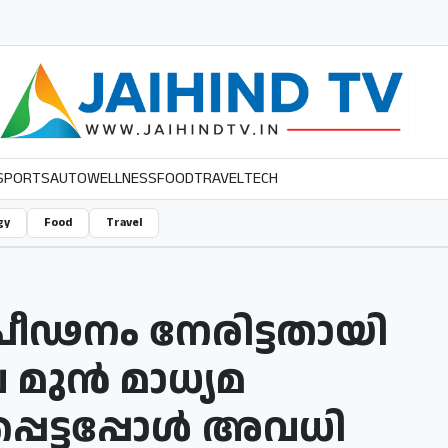
SPORTS
AUTO
WELLNESS
FOOD
TRAVEL
TECH
gy
Food
Travel
‍ പീഢനം നേരിട്ടതായി
െ മുന്‍ മാധ്യമ
്പെട്ടപ്പോള്‍ അവധി