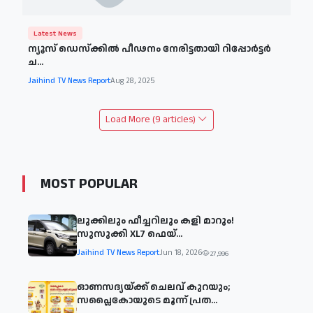
Latest News
ന്യൂസ് ഡെസ്‌ക്കില്‍ പീഢനം നേരിട്ടതായി റിപ്പോര്‍ട്ടര്‍
ച...
Jaihind TV News Report
Aug 28, 2025
Load More (9 articles)
MOST POPULAR
ലുക്കിലും ഫീച്ചറിലും കളി മാറും!
സുസുക്കി XL7 ഫെയ്‌...
Jaihind TV News Report
Jun 18, 2026
27,996
ഓണസദ്യയ്ക്ക് ചെലവ് കുറയും;
സപ്ലൈകോയുടെ മൂന്ന് പ്രത...