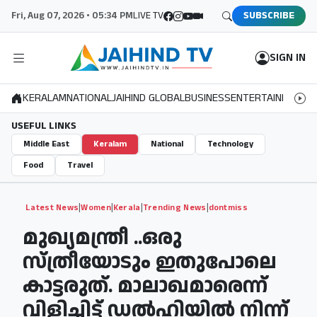
Fri, Aug 07, 2026 • 05:34 PM
LIVE TV
SUBSCRIBE
SIGN IN
KERALAM
NATIONAL
JAIHIND GLOBAL
BUSINESS
ENTERTAINMENT
S
USEFUL LINKS
Middle East
Keralam
National
Technology
Food
Travel
|
|
|
|
Latest News
Women
Kerala
Trending News
dontmiss
മുഖ്യമന്ത്രീ ..ഒരു
സ്ത്രീയോടും ഇതുപോലെ
കാട്ടരുത്. മാലാഖമാരെന്ന്
വിളിച്ചിട്ട് ഡല്‍ഹിയില്‍ നിന്ന്