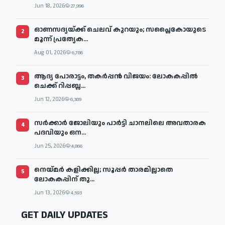
Jun 18, 2026
27,996
ഓണസദ്യയ്ക്ക് ചെലവ് കുറയും; സപ്ലൈകോയുടെ
2
മൂന്ന് പ്രത്യേക...
Aug 01, 2026
6,786
ആദ്യ പോരാട്ടം, തകർപ്പൻ വിജയം: ലോകകപ്പിൽ
3
ചെക്ക് റിപ്പബ്ല...
Jun 12, 2026
6,389
സര്‍ക്കാര്‍ ജോലിയും പാര്‍ട്ടി ചാനലിലെ അവതാരക
4
പദവിയും ഒന...
Jun 25, 2026
4,866
നെയ്മര്‍ കളിക്കില്ല; സൂപ്പര്‍ താരമില്ലാതെ
5
ലോകകപ്പിന് തു...
Jun 13, 2026
4,593
GET DAILY UPDATES