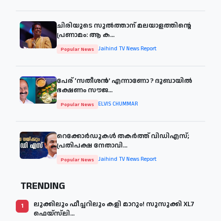
ചിരിയുടെ സുൽത്താന് മലയാളത്തിന്റെ
പ്രണാമം: ആ ക...
Jaihind TV News Report
Popular News
പേര് ‘സതീശന്‍’ എന്നാണോ ? ദുബായില്‍
ഭക്ഷണം സൗജ...
ELVIS CHUMMAR
Popular News
റെക്കോർഡുകൾ തകർത്ത് വിഡിഎസ്;
പ്രതിപക്ഷ നേതാവി...
Jaihind TV News Report
Popular News
TRENDING
ലുക്കിലും ഫീച്ചറിലും കളി മാറും! സുസുക്കി XL7
1
ഫെയ്‌സ്‌ലി...