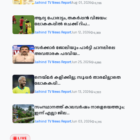
Jaihind TV News Report
Aug 01, 2026
6,786
ആദ്യ പോരാട്ടം, തകർപ്പൻ വിജയം:
ലോകകപ്പിൽ ചെക്ക് റിപ...
Jaihind TV News Report
Jun 12, 2026
6,389
സര്‍ക്കാര്‍ ജോലിയും പാര്‍ട്ടി ചാനലിലെ
അവതാരക പദവിയ...
Jaihind TV News Report
Jun 25, 2026
4,866
നെയ്മര്‍ കളിക്കില്ല; സൂപ്പര്‍ താരമില്ലാതെ
ലോകകപ്പി...
Jaihind TV News Report
Jun 13, 2026
4,593
സംസ്ഥാനത്ത് കാലവര്‍ഷം നാളെയെത്തും;
ഇന്ന് എല്ലാ ജില...
Jaihind TV News Report
Jun 03, 2026
4,316
LIVE