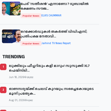
പേര് ‘സതീശന്‍’ എന്നാണോ ? ദുബായില്‍
ഭക്ഷണം സൗജ...
ELVIS CHUMMAR
Popular News
റെക്കോർഡുകൾ തകർത്ത് വിഡിഎസ്;
പ്രതിപക്ഷ നേതാവി...
Jaihind TV News Report
Popular News
TRENDING
ലുക്കിലും ഫീച്ചറിലും കളി മാറും! സുസുക്കി XL7
1
ഫെയ്‌സ്‌ലി...
Jun 18, 2026
28,002
ഓണസദ്യയ്ക്ക് ചെലവ് കുറയും; സപ്ലൈകോയുടെ
2
മൂന്ന് പ്രത്യേക...
Aug 01, 2026
6,842