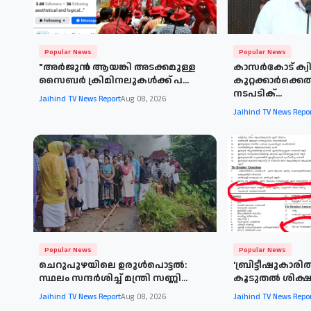
Popular News
Popular News
"അര്‍ജുന്‍ ആയങ്കി അടക്കമുള്ള
കാസർകോട് ക്വി
സൈബര്‍ ക്രിമിനലുകള്‍ക്ക് പ...
കുറ്റക്കാർക്ക
നടപടിക്...
Jaihind TV News Report
Aug 08, 2026
Jaihind TV News Repo
Popular News
Popular News
ചെറുപുഴയിലെ ഉരുൾപൊട്ടൽ:
'ബ്രിട്ടീഷുകാരില്
സ്ഥലം സന്ദർശിച്ച് മന്ത്രി സണ്ണി...
കൂടുതല്‍ ശിക്ഷ ല
Jaihind TV News Report
Aug 08, 2026
Jaihind TV News Repo