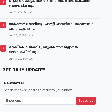
ആദ്യ പോരാട്ടം, തകർപ്പൻ വിജയം: ലോകകപ്പിൽ
3
ചെക്ക് റിപ്പബ്ല...
Jun 12, 2026
6,394
സര്‍ക്കാര്‍ ജോലിയും പാര്‍ട്ടി ചാനലിലെ അവതാരക
4
പദവിയും ഒന...
Jun 25, 2026
4,875
നെയ്മര്‍ കളിക്കില്ല; സൂപ്പര്‍ താരമില്ലാതെ
5
ലോകകപ്പിന് തു...
Jun 13, 2026
4,596
GET DAILY UPDATES
Newsletter
Get daily news updates directly to your inbox.
Subscribe