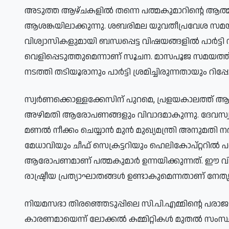
അടുത്ത ആഴ്ചകളിൽ തന്നെ പത്മകുമാറിന്റെ ആത്മക
ആശങ്കയിലാക്കുന്നു. ശബരിമല യുവതീപ്രവേശ സമയ
വിശ്വാസികളുമായി ബന്ധപ്പെട്ട വിഷയങ്ങളിൽ പാർട്ട
വെളിപ്പെടുത്തുമെന്നാണ് സൂചന. മാസപൂജ സമയത്ത് സ്
നടത്തി തടിയൂരാനും പാർട്ടി ശ്രമിച്ചിരുന്നതായും റിപ്പോ
സ്വർണക്കൊള്ളക്കേസിന് പുറമെ, പ്രളയകാലത്ത്
അഴിമതി ആരോപണങ്ങളും വിവാദമാകുന്നു. ദേവസ്വം ബ
മണൽ നീക്കം ചെയ്യാൻ മുൻ മുഖ്യമന്ത്രി അനുമതി
മേധാവിയും ചീഫ് സെക്രട്ടറിയും ഹെലികോപ്റ്ററി
ആരോപണമാണ് പത്മകുമാർ ഉന്നയിക്കുന്നത്. ഈ 
രാഷ്ട്രീയ പ്രത്യാഘാതങ്ങൾ ഉണ്ടാകുമെന്നതാണ് നേതൃത
നിയമസഭാ തിരഞ്ഞെടുപ്പിലെ സി.പി.എമ്മിന്റെ പരാജ
കാരണമായെന്ന് ലോക്കൽ കമ്മിറ്റികൾ മുതൽ സംസ്ഥാന