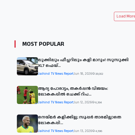
Load More 
MOST POPULAR
ലുക്കിലും ഫീച്ചറിലും കളി മാറും! സുസുക്കി
XL7 ഫെയ്‌...
Jaihind TV News Report
Jun 18, 2026
28,002
ആദ്യ പോരാട്ടം, തകർപ്പൻ വിജയം:
ലോകകപ്പിൽ ചെക്ക് റിപ...
Jaihind TV News Report
Jun 12, 2026
6,394
നെയ്മര്‍ കളിക്കില്ല; സൂപ്പര്‍ താരമില്ലാതെ
ലോകകപ്പി...
Jaihind TV News Report
Jun 13, 2026
4,596