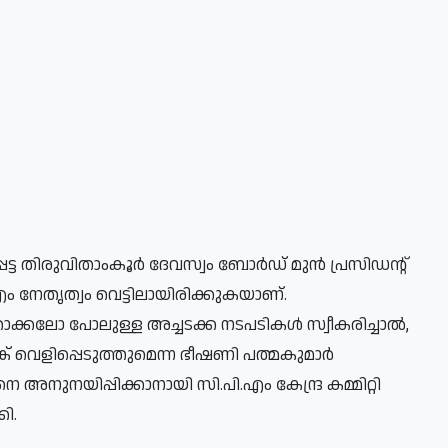
്ട തിരുവിതാംകൂർ ദേവസ്വം ബോർഡ് മുൻ പ്രസിഡന്റ്
 നേതൃത്വം വെട്ടിലായിരിക്കുകയാണ്.
താക്കലോ പോലുള്ള അച്ചടക്ക നടപടികൾ സ്വീകരിച്ചാൽ,
്ക് വെളിപ്പെടുത്തുമെന്ന ഭീഷണി പത്മകുമാർ
 അനുനയിപ്പിക്കാനായി സി.പി.എം കേന്ദ്ര കമ്മിറ്റി
ി.