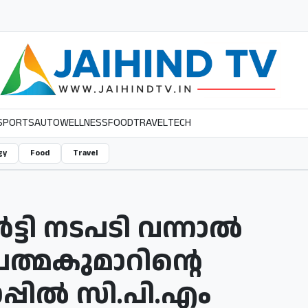
SPORTS
AUTO
WELLNESS
FOOD
TRAVEL
TECH
gy
Food
Travel
്ടി നടപടി വന്നാൽ
പത്മകുമാറിന്റെ
പ്പിൽ സി.പി.എം