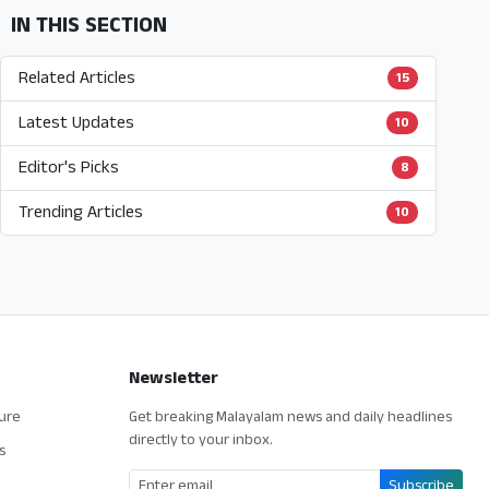
IN THIS SECTION
Related Articles
15
Latest Updates
10
Editor's Picks
8
Trending Articles
10
Newsletter
ture
Get breaking Malayalam news and daily headlines
directly to your inbox.
s
Subscribe