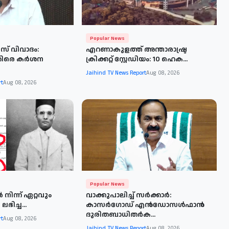
Popular News
സ് വിവാദം:
എറണാകുളത്ത് അന്താരാഷ്ട്ര
െതിരെ കർശന
ക്രിക്കറ്റ് സ്റ്റേഡിയം: 10 ഹെക...
Jaihind TV News Report
Aug 08, 2026
rt
Aug 08, 2026
Popular News
‍ നിന്ന് ഏറ്റവും
വാക്കുപാലിച്ച് സർക്കാർ:
ഭിച്ച...
കാസർഗോഡ് എൻഡോസൾഫാൻ
ദുരിതബാധിതർക...
rt
Aug 08, 2026
Jaihind TV News Report
Aug 08, 2026