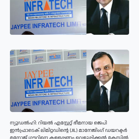
ന്യൂഡല്‍ഹി: റിയല്‍ എസ്റ്റേറ്റ് ഭീമനായ ജെപി
ഇന്‍ഫ്രാടെക് ലിമിറ്റഡിന്റെ (JIL) മാനേജിംഗ് ഡയറക്ടര്‍
മനോജ് ഗൗറിനെ കള്ളപ്പണം വെളുപ്പിക്കല്‍ കേസില്‍