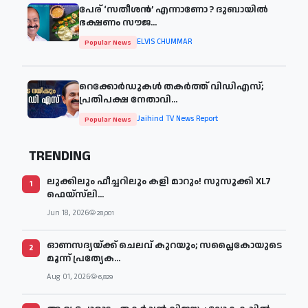
പേര് ‘സതീശന്‍’ എന്നാണോ ? ദുബായില്‍
ഭക്ഷണം സൗജ...
ELVIS CHUMMAR
Popular News
റെക്കോർഡുകൾ തകർത്ത് വിഡിഎസ്;
പ്രതിപക്ഷ നേതാവി...
Jaihind TV News Report
Popular News
TRENDING
ലുക്കിലും ഫീച്ചറിലും കളി മാറും! സുസുക്കി XL7
1
ഫെയ്‌സ്‌ലി...
Jun 18, 2026
28,001
ഓണസദ്യയ്ക്ക് ചെലവ് കുറയും; സപ്ലൈകോയുടെ
2
മൂന്ന് പ്രത്യേക...
Aug 01, 2026
6,829