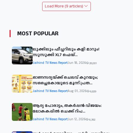
Load More (9 articles)
MOST POPULAR
ലുക്കിലും ഫീച്ചറിലും കളി മാറും!
സുസുക്കി XL7 ഫെയ്‌...
Jaihind TV News Report
Jun 18, 2026
28,001
ഓണസദ്യയ്ക്ക് ചെലവ് കുറയും;
സപ്ലൈകോയുടെ മൂന്ന് പ്രത...
Jaihind TV News Report
Aug 01, 2026
6,829
ആദ്യ പോരാട്ടം, തകർപ്പൻ വിജയം:
ലോകകപ്പിൽ ചെക്ക് റിപ...
Jaihind TV News Report
Jun 12, 2026
6,392