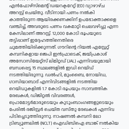
എന്‍ഫോഴ്‌സ്‌മെന്റ് ഡയറക്ടറേറ്റ് (ED) വ്യാഴാഴ്ച
അറസ്റ്റ് ചെയ്തു. വീടിനായി പണം നല്‍കി
കാത്തിരുന്ന ആയിരക്കണക്കിന് ഉപഭോക്താക്കളെ
വഞ്ചിച്ച്, അവരുടെ പണം വകമാറ്റി ചെലവഴിച്ചു എന്ന
കേസിലാണ് അറസ്റ്റ്. 12,000 കോടി രൂപയുടെ
തട്ടിപ്പാണ് ഇദ്ദേഹത്തിനെതിരെ
ചുമത്തിയിരിക്കുന്നത്. ഗൗറിന്റെ റിയല്‍ എസ്റ്റേറ്റ്
കമ്പനികളായ ജെപി ഇന്‍ഫ്രാടെക്, ജയ്പ്രകാശ്
അസോസിയേറ്റ്‌സ് ലിമിറ്റഡ് (JAL) എന്നിവയുമായി
ബന്ധപ്പെട്ട 15 സ്ഥലങ്ങളില്‍ ഇഡി റെയ്ഡ്
നടത്തിയിരുന്നു. ഡല്‍ഹി, മുംബൈ, നോയിഡ,
ഗാസിയാബാദ് എന്നിവിടങ്ങളില്‍ നടത്തിയ
റെയ്ഡുകളില്‍ 1.7 കോടി രൂപയും സാമ്പത്തിക
രേഖകള്‍, ഡിജിറ്റല്‍ വിവരങ്ങള്‍,
പ്രൊമോട്ടര്‍മാരുടെയും കുടുംബാംഗങ്ങളുടെയും
പേരില്‍ രജിസ്റ്റര്‍ ചെയ്ത വസ്തു രേഖകള്‍ എന്നിവ
പിടിച്ചെടുത്തിരുന്നു. നാഷണല്‍ കമ്പനി ലോ
ട്രിബ്യൂണലില്‍ (NCLT) ഐഡിബിഐ ബാങ്ക് നല്‍കിയ