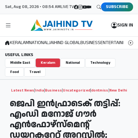
Sat, Aug 08, 2026 • 08:54 AM
LIVE TV
SUBSCRIBE
SIGN IN
KERALAM
NATIONAL
JAIHIND GLOBAL
BUSINESS
ENTERTAINMENT
S
USEFUL LINKS
Middle East
Keralam
National
Technology
Food
Travel
|
|
|
|
|
Latest News
India
Business
Uncategorized
dontmiss
New Delhi
ജെപി ഇന്‍ഫ്രാടെക് തട്ടിപ്പ്:
എംഡി മനോജ് ഗൗര്‍
എന്‍ഫോഴ്‌സ്‌മെന്റ്
ഡയറക്ടറേറ്റ് അറസ്റ്റില്‍;