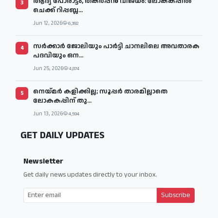
ആദ്യ പോരാട്ടം, തകർപ്പൻ വിജയം: ലോകകപ്പിൽ
3
ചെക്ക് റിപ്പബ്ല...
Jun 12, 2026
6,392
സര്‍ക്കാര്‍ ജോലിയും പാര്‍ട്ടി ചാനലിലെ അവതാരക
4
പദവിയും ഒന...
Jun 25, 2026
4,874
നെയ്മര്‍ കളിക്കില്ല; സൂപ്പര്‍ താരമില്ലാതെ
5
ലോകകപ്പിന് തു...
Jun 13, 2026
4,594
GET DAILY UPDATES
Newsletter
Get daily news updates directly to your inbox.
Subscribe