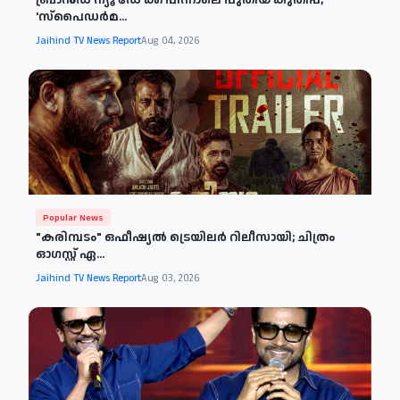
'സ്‌പൈഡർമ...
Jaihind TV News Report
Aug 04, 2026
Popular News
"കരിമ്പടം" ഒഫീഷ്യൽ ട്രെയിലർ റിലീസായി; ചിത്രം
ഓഗസ്റ്റ് ഏ...
Jaihind TV News Report
Aug 03, 2026