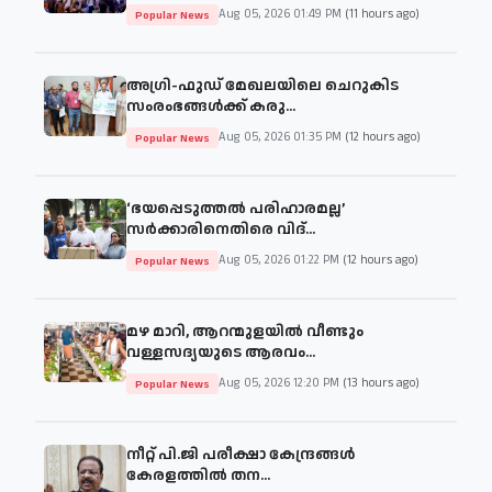
Aug 05, 2026 01:49 PM
(11 hours ago)
Popular News
അഗ്രി-ഫുഡ് മേഖലയിലെ ചെറുകിട
സംരംഭങ്ങൾക്ക് കരു...
Aug 05, 2026 01:35 PM
(12 hours ago)
Popular News
‘ഭയപ്പെടുത്തൽ പരിഹാരമല്ല’
സർക്കാരിനെതിരെ വിദ്...
Aug 05, 2026 01:22 PM
(12 hours ago)
Popular News
മഴ മാറി, ആറന്മുളയിൽ വീണ്ടും
വള്ളസദ്യയുടെ ആരവം...
Aug 05, 2026 12:20 PM
(13 hours ago)
Popular News
നീറ്റ് പി.ജി പരീക്ഷാ കേന്ദ്രങ്ങൾ
കേരളത്തിൽ തന...