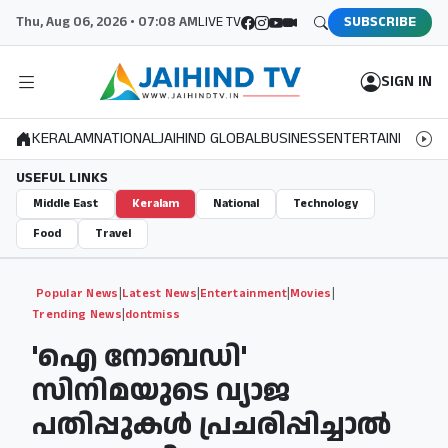
Thu, Aug 06, 2026 • 07:08 AM
LIVE TV
SUBSCRIBE
SIGN IN
KERALAM
NATIONAL
JAIHIND GLOBAL
BUSINESS
ENTERTAINMENT
S
USEFUL LINKS
Middle East
Keralam
National
Technology
Food
Travel
|
|
|
|
Popular News
Latest News
Entertainment
Movies
|
Trending News
dontmiss
'ഐ നോബഡി'
സിനിമയുടെ വ്യാജ
പതിപ്പുകൾ പ്രചരിപ്പിച്ചാൽ