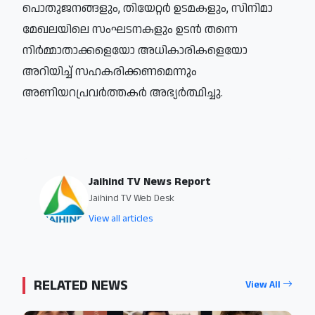
പൊതുജനങ്ങളും, തിയേറ്റർ ഉടമകളും, സിനിമാ
മേഖലയിലെ സംഘടനകളും ഉടൻ തന്നെ
നിർമ്മാതാക്കളെയോ അധികാരികളെയോ
അറിയിച്ച് സഹകരിക്കണമെന്നും
അണിയറപ്രവർത്തകർ അഭ്യർത്ഥിച്ചു.
Jaihind TV News Report
Jaihind TV Web Desk
View all articles
RELATED NEWS
View All