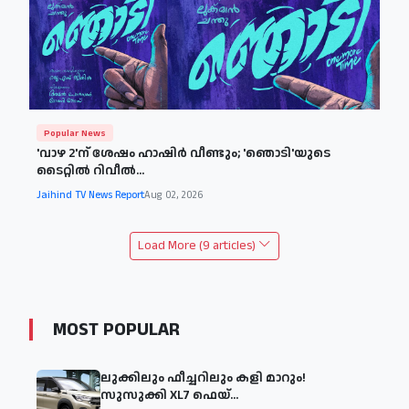
Popular News
'വാഴ 2'ന് ശേഷം ഹാഷിർ വീണ്ടും; 'ഞൊടി'യുടെ
ടൈറ്റിൽ റിവീൽ...
Jaihind TV News Report
Aug 02, 2026
Load More (9 articles)
MOST POPULAR
ലുക്കിലും ഫീച്ചറിലും കളി മാറും!
സുസുക്കി XL7 ഫെയ്‌...