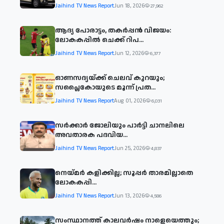
Jaihind TV News Report
Jun 18, 2026
27,962
ആദ്യ പോരാട്ടം, തകർപ്പൻ വിജയം:
ലോകകപ്പിൽ ചെക്ക് റിപ...
Jaihind TV News Report
Jun 12, 2026
6,377
ഓണസദ്യയ്ക്ക് ചെലവ് കുറയും;
സപ്ലൈകോയുടെ മൂന്ന് പ്രത...
Jaihind TV News Report
Aug 01, 2026
6,031
സര്‍ക്കാര്‍ ജോലിയും പാര്‍ട്ടി ചാനലിലെ
അവതാരക പദവിയ...
Jaihind TV News Report
Jun 25, 2026
4,837
നെയ്മര്‍ കളിക്കില്ല; സൂപ്പര്‍ താരമില്ലാതെ
ലോകകപ്പി...
Jaihind TV News Report
Jun 13, 2026
4,586
സംസ്ഥാനത്ത് കാലവര്‍ഷം നാളെയെത്തും;