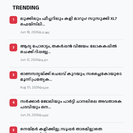
TRENDING
ലുക്കിലും ഫീച്ചറിലും കളി മാറും! സുസുക്കി XL7
1
ഫെയ്‌സ്‌ലി...
Jun 18, 2026
27,962
ആദ്യ പോരാട്ടം, തകർപ്പൻ വിജയം: ലോകകപ്പിൽ
2
ചെക്ക് റിപ്പബ്ല...
Jun 12, 2026
6,377
ഓണസദ്യയ്ക്ക് ചെലവ് കുറയും; സപ്ലൈകോയുടെ
3
മൂന്ന് പ്രത്യേക...
Aug 01, 2026
6,031
സര്‍ക്കാര്‍ ജോലിയും പാര്‍ട്ടി ചാനലിലെ അവതാരക
4
പദവിയും ഒന...
Jun 25, 2026
4,837
നെയ്മര്‍ കളിക്കില്ല; സൂപ്പര്‍ താരമില്ലാതെ
5