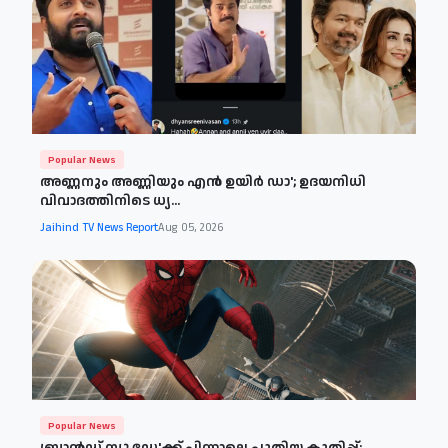
Popular News
അണ്ണനും അണ്ണിയും എൻ ഉയിർ ഡാ'; ഉദയനിധി
വിവാദത്തിനിടെ ധ്യ...
Jaihind TV News Report
Aug 05, 2026
Popular News
ബ്രാൻഡ് ന്യൂ ഡേ'ക്ക് പിന്നാലെ പുതിയ കുതിപ്പ്;