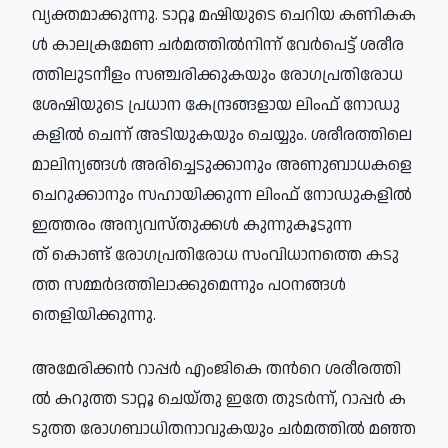
വ്യ​ക്ത​മാ​ക്കു​ന്നു. ടാ​റ്റൂ മ​ഷി​യു​ടെ ചെ​റി​യ ക​ണി​ക​ക​
ൾ കാ​ല​ക്ര​മേ​ണ ച​ർമ​ത്തി​ൽനി​ന്ന് വേ​ർ​പെ​ട്ട് ശ​രീ​ര​
ത്തി​ലു​ട​നീ​ളം സ​ഞ്ച​രി​ക്കു​ക​യും രോ​ഗ​പ്ര​തി​രോ​ധ
ശേ​ഷി​യു​ടെ പ്ര​ധാ​ന കേ​ന്ദ്ര​ങ്ങ​ളാ​യ ലിം​ഫ് നോ​ഡു​
ക​ളി​ൽ ചെ​ന്ന് അ​ടി​യു​ക​യും ചെയ്യും. ശ​രീ​ര​ത്തി​ലെ
മാ​ലി​ന്യ​ങ്ങ​ൾ അ​രി​ച്ചെ​ടു​ക്കാ​നും അ​ണു​ബാ​ധ​ക​ളെ
ചെ​റു​ക്കാ​നും സ​ഹാ​യി​ക്കു​ന്ന ലിം​ഫ് നോ​ഡു​ക​ളി​ൽ
ഇ​ത്ത​രം അ​ന്യ​വ​സ്തു​ക്ക​ൾ കു​ന്നു​കൂ​ടു​ന്ന​
ത് കൊണ്ട് രോ​ഗ​പ്ര​തി​രോ​ധ സം​വി​ധാ​ന​ത്തെ ക​ടു​
ത്ത സ​മ്മ​ർദ​ത്തി​ലാക്കുമെന്നും പഠനങ്ങൾ
തെളിയിക്കുന്നു.
അ​മേ​രി​ക്ക​ൻ റാ​പ്പ​ർ എം​ജി​കെ തന്‍റെ ശ​രീ​ര​ത്തി​
ൽ ക​റു​ത്ത ടാ​റ്റൂ ചെയ്തു ഇതേ തുടർന്ന്, റാപ്പർ ക​
ടു​ത്ത രോ​ഗ​ബാ​ധി​ത​നാ​വു​ക​യും ച​ർമ​ത്തി​ൽ മ​ഞ്ഞ​