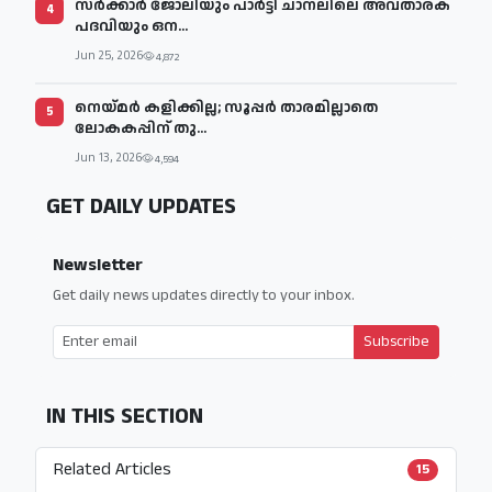
സര്‍ക്കാര്‍ ജോലിയും പാര്‍ട്ടി ചാനലിലെ അവതാരക
4
പദവിയും ഒന...
Jun 25, 2026
4,872
നെയ്മര്‍ കളിക്കില്ല; സൂപ്പര്‍ താരമില്ലാതെ
5
ലോകകപ്പിന് തു...
Jun 13, 2026
4,594
GET DAILY UPDATES
Newsletter
Get daily news updates directly to your inbox.
Subscribe
IN THIS SECTION
Related Articles
15