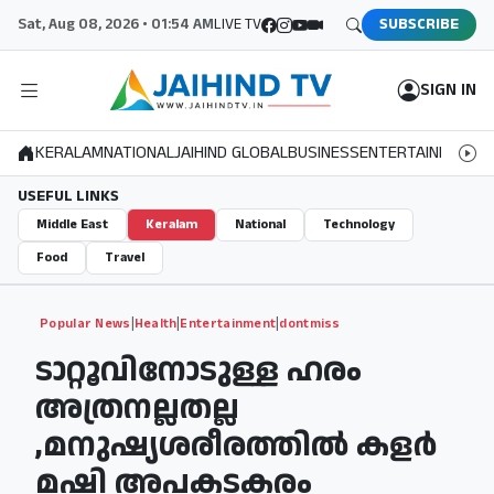
Sat, Aug 08, 2026 • 01:54 AM
LIVE TV
SUBSCRIBE
SIGN IN
KERALAM
NATIONAL
JAIHIND GLOBAL
BUSINESS
ENTERTAINMENT
S
USEFUL LINKS
Middle East
Keralam
National
Technology
Food
Travel
|
|
|
Popular News
Health
Entertainment
dontmiss
ടാറ്റൂവിനോടുള്ള ഹരം
അത്രനല്ലതല്ല
,മനുഷ്യശരീരത്തിൽ കളർ
മഷി അപകടകരം