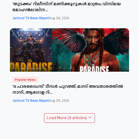
'തുടക്കം' റിലീസിന് മണിക്കൂറുകൾ മാത്രം; വിസ്മയ
മോഹൻലാലിന...
Jaihind TV News Report
Aug 06, 2026
Popular News
'ദ പാരഡൈസ്' ടീസർ പുറത്ത്; മാസ് അവതാരത്തിൽ
നാനി, ആഗോള റി...
Jaihind TV News Report
Aug 06, 2026
Load More (9 articles)