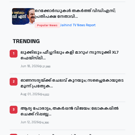
റെക്കോർഡുകൾ തകർത്ത് വിഡിഎസ്;
പ്രതിപക്ഷ നേതാവി...
Jaihind TV News Report
Popular News
TRENDING
ലുക്കിലും ഫീച്ചറിലും കളി മാറും! സുസുക്കി XL7
1
ഫെയ്‌സ്‌ലി...
Jun 18, 2026
27,998
ഓണസദ്യയ്ക്ക് ചെലവ് കുറയും; സപ്ലൈകോയുടെ
2
മൂന്ന് പ്രത്യേക...
Aug 01, 2026
6,822
ആദ്യ പോരാട്ടം, തകർപ്പൻ വിജയം: ലോകകപ്പിൽ
3
ചെക്ക് റിപ്പബ്ല...
Jun 12, 2026
6,390