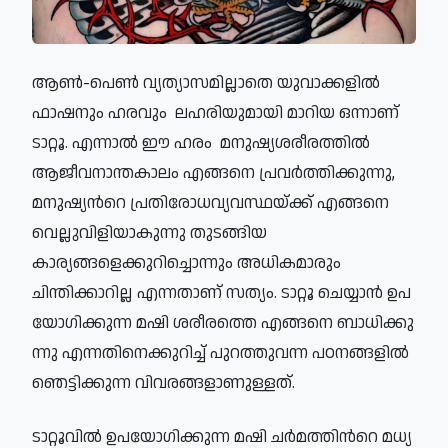
ആൺ-പെൺ വ്യത്യാസമില്ലാതെ യുവാക്കളിൽ
ഫാഷനും ഹരവും ലഹരിയുമായി മാറിയ ഒന്നാണ്
ടാറ്റൂ. എന്നാൽ ഈ ഹരം മനുഷ്യശരീരത്തിൽ
ആജീവനാന്തകാലം എങ്ങനെ പ്രവർത്തിക്കുന്നു,
മനുഷ്യന്‍റെ പ്രതിരോധവ്യവസ്ഥയ്ക്ക് എങ്ങനെ
വെല്ലുവിളിയാകുന്നു തുടങ്ങിയ
കാര്യങ്ങളെക്കുറിച്ചൊന്നും അധികമാരും
ചിന്തിക്കാറില്ല എന്നതാണ് സത്യം. ടാ​റ്റൂ ചെയ്യാൻ ഉ​പ​
യോ​ഗി​ക്കു​ന്ന മ​ഷി ശ​രീ​ര​ത്തെ എ​ങ്ങ​നെ ബാ​ധി​ക്കു​
ന്നു എ​ന്ന​തി​നെ​ക്കു​റി​ച്ച് പു​റ​ത്തു​വ​ന്ന പ​ഠ​ന​ങ്ങ​ളിൽ
ഞെ​ട്ടി​ക്കു​ന്ന ​വി​വ​ര​ങ്ങ​ളാണുള്ളത്.
ടാ​റ്റൂവിൽ ഉപയോഗിക്കുന്ന മ​ഷി ച​ർ​മത്തിന്‍റെ മ​ധ്യ​