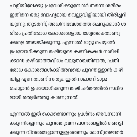
പാ​ളി​യി​ലേ​ക്കു പ്ര​വേ​ശി​ക്കു​മ്പോ​ൾ ത​ന്നെ ശ​രീ​രം
ഇ​തി​നെ ഒ​രു ബാഹ്യമായ വെല്ലുവിളിയായി തി​രി​ച്ച​റി​
യു​ന്നു. തു​ട​ർ​ന്ന്, ​അ​ധി​നി​വേ​ശ​ത്തെ ചെ​റു​ക്കാ​ൻ ശ​
രീ​രം പ്ര​തി​രോ​ധ കോ​ശ​ങ്ങ​ളാ​യ ശ്വേ​ത​ര​ക്താ​ണു​
ക്ക​ളെ അ​യയ്​ക്കു​ന്നു. എ​ന്നാ​ൽ ടാ​റ്റൂ ചെയ്യാൻ
ഉപയോഗിക്കുന്ന മ​ഷി​യു​ടെ ക​ണി​ക​ക​ൾ ന​ശി​പ്പി​
ക്കാ​ൻ ക​ഴി​യാ​ത്ത​വി​ധം വ​ലു​താ​യ​തി​നാ​ൽ, പ്ര​തി​
രോ​ധ കോ​ശ​ങ്ങ​ൾ​ക്ക് അ​വ​യെ പു​റ​ന്ത​ള്ളാ​ൻ ക​ഴി​
യി​ല്ല എന്നതാണ് സത്യം. ഇതിനാലാണ് ടാറ്റൂ
ചെയ്യാൻ ഉപയോഗിക്കുന്ന മ​ഷി ച​ർമ​ത്തി​ൽ സ്ഥി​ര​
മാ​യി തെളിഞ്ഞു കാണുന്നത്.
എന്നാൽ ഇത് കൊണ്ടൊന്നും പ്ര​ശ്നം അ​വ​സാ​നി​
ക്കു​ന്നി​ല്ലെ​ന്നും പു​റ​ത്തു​വ​ന്ന പ​ഠ​ന​ങ്ങ​ളിൽ ഞെ​ട്ടി​
ക്കു​ന്ന ​വി​വ​ര​ങ്ങ​ളാണുള്ളതെന്നും ശാ​സ്ത്ര​ജ്ഞ​ർ