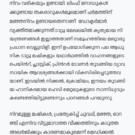
നി​റം വ​രി​ക​യും ഉണ്ടായി. ലിം​ഫ് നോ​ഡു​ക​ൾ​
ക്കുണ്ടായ തകരാറുകൾമൂലമാണ് ചർമത്തിന്
മഞ്ഞനിറം ഉണ്ടായതെന്നാണ് ഡോക്ടർമാർ
വ്യക്ത്തമാ
ക്കുന്നത്.
ടാ​റ്റൂ മേ​ഖ​ല​യി​ൽ കൃ​ത്യ​മാ​യ നി​
യ​ന്ത്ര​ണ​ങ്ങ​ൾ ഇ​ല്ലാ​ത്ത​താ​ണ് സമൂഹത്തിലെ മ​റ്റൊ​രു
പ്ര​ധാ​ന വെ​ല്ലു​വി​ളി. ഇ​ന്ന് ഉ​പ​യോ​ഗി​ക്കു​ന്ന പ​ല ആ​ധു​
നി​ക ടാ​റ്റൂ മ​ഷി​ക​ളും യ​ഥാ​ർഥ​ത്തി​ൽ വാ​ഹ​ന​ങ്ങ​ളു​ടെ
പെ​യി​ന്‍റ്, പ്ലാ​സ്റ്റി​ക്, പ്രിന്‍റ​ർ ടോ​ണ​ർ തു​ട​ങ്ങി​യ വ്യാ​വ​
സാ​യി​ക ആ​വ​ശ്യ​ങ്ങ​ൾ​ക്കാ​യി വി​ക​സി​പ്പി​ച്ചെ​ടു​ത്ത​വ​
യാ​ണ്. ഇ​വ​യി​ൽ നി​ക്ക​ൽ, ക്രോ​മി​യം, ഈ​യം തു​ട​ങ്ങി​
യ ഹാ​നി​ക​ര​മാ​യ ഹെ​വി മെ​റ്റ​ലു​ക​ളു​ടെ സാ​ന്നി​ധ്യ​വും
ക​ണ്ടെ​ത്തി​യി​ട്ടുണ്ടെന്നും പഠനങ്ങൾ പറയുന്നു.
നി​റ​മു​ള്ള മ​ഷി​ക​ൾ, പ്ര​ത്യേ​കി​ച്ച് ചു​വ​പ്പ്, മ​ഞ്ഞ, ഓ​റ​
ഞ്ച് എ​ന്നി​വ വി​ട്ടു​മാ​റാ​ത്ത വീ​ക്ക​ത്തി​നും ക​ടു​ത്ത
അ​ല​ർ​ജിക്കും കാ​ര​ണ​മാ​കുമെന്ന് മെ​ഡി​ക്ക​ൽ