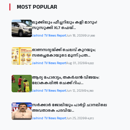
MOST POPULAR
ലുക്കിലും ഫീച്ചറിലും കളി മാറും!
സുസുക്കി XL7 ഫെയ്‌...
Jaihind TV News Report
Jun 18, 2026
27,998
ഓണസദ്യയ്ക്ക് ചെലവ് കുറയും;
സപ്ലൈകോയുടെ മൂന്ന് പ്രത...
Jaihind TV News Report
Aug 01, 2026
6,822
ആദ്യ പോരാട്ടം, തകർപ്പൻ വിജയം:
ലോകകപ്പിൽ ചെക്ക് റിപ...
Jaihind TV News Report
Jun 12, 2026
6,390
സര്‍ക്കാര്‍ ജോലിയും പാര്‍ട്ടി ചാനലിലെ
അവതാരക പദവിയ...
Jaihind TV News Report
Jun 25, 2026
4,872