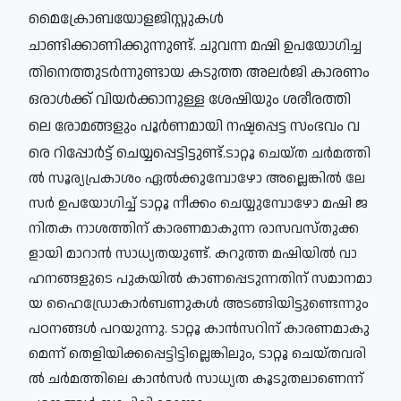
മൈ​ക്രോ​ബ​യോ​ള​ജി​സ്റ്റുകൾ
ചാണ്ടിക്കാണിക്കുന്നുണ്ട്. ചു​വ​ന്ന മ​ഷി ഉ​പ​യോ​ഗി​ച്ച​
തി​നെത്തു​ട​ർ​ന്നു​ണ്ടാ​യ ക​ടു​ത്ത അ​ല​ർ​ജി കാ​ര​ണം
ഒ​രാ​ൾ​ക്ക് വി​യ​ർ​ക്കാ​നു​ള്ള ശേ​ഷി​യും ശ​രീ​ര​ത്തി​
ലെ രോ​മ​ങ്ങ​ളും പൂ​ർ​ണമാ​യി ന​ഷ്ട​പ്പെ​ട്ട സം​ഭ​വം വ​
രെ റി​പ്പോ​ർ​ട്ട് ചെ​യ്യ​പ്പെ​ട്ടി​ട്ടു​ണ്ട്.
ടാ​റ്റൂ ചെ​യ്ത ച​ർ​മ​ത്തി​
ൽ സൂ​ര്യ​പ്ര​കാ​ശം ഏ​ൽ​ക്കു​മ്പോ​ഴോ അ​ല്ലെ​ങ്കി​ൽ ലേ​
സ​ർ ഉ​പ​യോ​ഗി​ച്ച് ടാ​റ്റൂ നീ​ക്കം ചെ​യ്യു​മ്പോ​ഴോ ​മ​ഷി ജ​
നി​ത​ക നാ​ശ​ത്തി​ന് കാ​ര​ണ​മാ​കു​ന്ന രാ​സ​വ​സ്തു​ക്ക​
ളാ​യി മാ​റാ​ൻ സാ​ധ്യ​ത​യു​ണ്ട്. ക​റു​ത്ത മ​ഷി​യി​ൽ വാ​
ഹ​ന​ങ്ങ​ളു​ടെ പു​ക​യി​ൽ കാ​ണ​പ്പെ​ടു​ന്ന​തി​ന് സ​മാ​ന​മാ​
യ ഹൈ​ഡ്രോ​കാ​ർ​ബ​ണു​ക​ൾ അ​ട​ങ്ങി​യി​ട്ടു​ണ്ടെ​ന്നും
പ​ഠ​ന​ങ്ങ​ൾ പ​റ​യു​ന്നു. ടാ​റ്റൂ കാ​ൻ​സ​റി​ന് കാ​ര​ണ​മാ​കു​
മെ​ന്ന് തെ​ളി​യി​ക്ക​പ്പെ​ട്ടി​ട്ടി​ല്ലെ​ങ്കി​ലും, ടാ​റ്റൂ ചെ​യ്ത​വ​രി​
ൽ ച​ർമ​ത്തി​ലെ കാ​ൻ​സ​ർ സാ​ധ്യ​ത കൂ​ടു​ത​ലാ​ണെ​ന്ന്