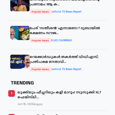
പ്രണാമം: ആ ക...
Jaihind TV News Report
Popular News
പേര് ‘സതീശന്‍’ എന്നാണോ ? ദുബായില്‍
ഭക്ഷണം സൗജ...
ELVIS CHUMMAR
Popular News
റെക്കോർഡുകൾ തകർത്ത് വിഡിഎസ്;
പ്രതിപക്ഷ നേതാവി...
Jaihind TV News Report
Popular News
TRENDING
ലുക്കിലും ഫീച്ചറിലും കളി മാറും! സുസുക്കി XL7
1
ഫെയ്‌സ്‌ലി...
Jun 18, 2026
28,012