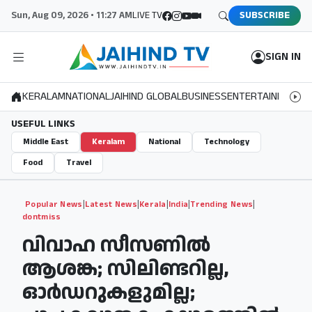
Sun, Aug 09, 2026 • 11:27 AM
LIVE TV
SUBSCRIBE
SIGN IN
KERALAM
NATIONAL
JAIHIND GLOBAL
BUSINESS
ENTERTAINMENT
S
USEFUL LINKS
Middle East
Keralam
National
Technology
Food
Travel
|
|
|
|
|
Popular News
Latest News
Kerala
India
Trending News
dontmiss
വിവാഹ സീസണിൽ
ആശങ്ക; സിലിണ്ടറില്ല,
ഓർഡറുകളുമില്ല;