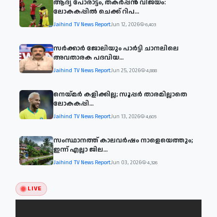
ആദ്യ പോരാട്ടം, തകർപ്പൻ വിജയം:
ലോകകപ്പിൽ ചെക്ക് റിപ...
Jaihind TV News Report
Jun 12, 2026
6,403
സര്‍ക്കാര്‍ ജോലിയും പാര്‍ട്ടി ചാനലിലെ
അവതാരക പദവിയ...
Jaihind TV News Report
Jun 25, 2026
4,888
നെയ്മര്‍ കളിക്കില്ല; സൂപ്പര്‍ താരമില്ലാതെ
ലോകകപ്പി...
Jaihind TV News Report
Jun 13, 2026
4,605
സംസ്ഥാനത്ത് കാലവര്‍ഷം നാളെയെത്തും;
ഇന്ന് എല്ലാ ജില...
Jaihind TV News Report
Jun 03, 2026
4,326
LIVE