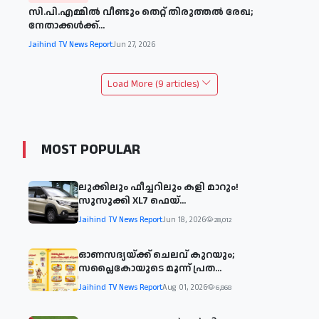
സി.പി.എമ്മിൽ വീണ്ടും തെറ്റ് തിരുത്തൽ രേഖ;
നേതാക്കൾക്ക്...
Jaihind TV News Report
Jun 27, 2026
Load More (9 articles)
MOST POPULAR
ലുക്കിലും ഫീച്ചറിലും കളി മാറും!
സുസുക്കി XL7 ഫെയ്‌...
Jaihind TV News Report
Jun 18, 2026
28,012
ഓണസദ്യയ്ക്ക് ചെലവ് കുറയും;
സപ്ലൈകോയുടെ മൂന്ന് പ്രത...
Jaihind TV News Report
Aug 01, 2026
6,868