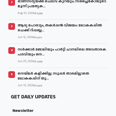
ഓണസദ്യയ്ക്ക് ചെലവ് കുറയും; സപ്ലൈകോയുടെ
2
മൂന്ന് പ്രത്യേക...
Aug 01, 2026
6,868
ആദ്യ പോരാട്ടം, തകർപ്പൻ വിജയം: ലോകകപ്പിൽ
3
ചെക്ക് റിപ്പബ്ല...
Jun 12, 2026
6,403
സര്‍ക്കാര്‍ ജോലിയും പാര്‍ട്ടി ചാനലിലെ അവതാരക
4
പദവിയും ഒന...
Jun 25, 2026
4,888
നെയ്മര്‍ കളിക്കില്ല; സൂപ്പര്‍ താരമില്ലാതെ
5
ലോകകപ്പിന് തു...
Jun 13, 2026
4,605
GET DAILY UPDATES
Newsletter