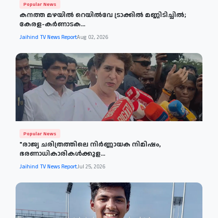
Popular News
കനത്ത മഴയിൽ റെയിൽവേ ട്രാക്കിൽ മണ്ണിടിച്ചിൽ;
കേരള-കർണാടക...
Jaihind TV News Report
Aug 02, 2026
Popular News
"രാജ്യ ചരിത്രത്തിലെ നിർണ്ണായക നിമിഷം,
ഭരണാധികാരികൾക്കുള...
Jaihind TV News Report
Jul 25, 2026