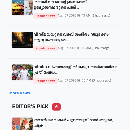
ശബരിമല നെയ്യ് ക്രമക്കേട്:
ഉദ്യോഗസ്ഥരുടെ പങ്കി...
Aug 07, 2026 09:43 AM
(2 hours ago)
Popular News
വിസ്മയയുടെ വരവ് ഗംഭീരം; 'തുടക്കം'
ആദ്യ ഷോയുടെ...
Aug 07, 2026 09:30 AM
(2 hours ago)
Popular News
വിവിധ വിഷയങ്ങളില്‍ കേന്ദ്രത്തിനെതിരെ
പ്രതിഷേധ...
Aug 07, 2026 09:00 AM
(3 hours ago)
Popular News
More News
EDITOR'S PICK
6
'ഞാന്‍ രേഖകള്‍ പുറത്തുവിടാന്‍ തയ്യാര്‍,
'ചക്ര...