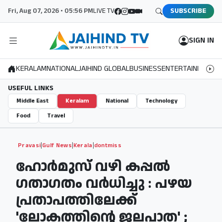
Fri, Aug 07, 2026 • 05:56 PM
LIVE TV
SUBSCRIBE
SIGN IN
KERALAM
NATIONAL
JAIHIND GLOBAL
BUSINESS
ENTERTAINMENT
S
USEFUL LINKS
Middle East
Keralam
National
Technology
Food
Travel
|
|
|
Pravasi
Gulf News
Kerala
dontmiss
ഹോര്‍മുസ് വഴി കപ്പല്‍
ഗതാഗതം വര്‍ധിച്ചു​ : പഴയ
പ്രതാപത്തിലേക്ക് ​
'ലോകത്തിന്റെ ജലപാത​' ;