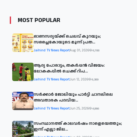
MOST POPULAR
ഓണസദ്യയ്ക്ക് ചെലവ് കുറയും;
സപ്ലൈകോയുടെ മൂന്ന് പ്രത...
Jaihind TV News Report
Aug 01, 2026
6,788
ആദ്യ പോരാട്ടം, തകർപ്പൻ വിജയം:
ലോകകപ്പിൽ ചെക്ക് റിപ...
Jaihind TV News Report
Jun 12, 2026
6,389
സര്‍ക്കാര്‍ ജോലിയും പാര്‍ട്ടി ചാനലിലെ
അവതാരക പദവിയ...
Jaihind TV News Report
Jun 25, 2026
4,866
സംസ്ഥാനത്ത് കാലവര്‍ഷം നാളെയെത്തും;
ഇന്ന് എല്ലാ ജില...