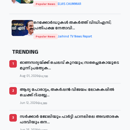
ELVIS CHUMMAR
Popular News
റെക്കോർഡുകൾ തകർത്ത് വിഡിഎസ്;
പ്രതിപക്ഷ നേതാവി...
Jaihind TV News Report
Popular News
TRENDING
ഓണസദ്യയ്ക്ക് ചെലവ് കുറയും; സപ്ലൈകോയുടെ
1
മൂന്ന് പ്രത്യേക...
Aug 01, 2026
6,788
ആദ്യ പോരാട്ടം, തകർപ്പൻ വിജയം: ലോകകപ്പിൽ
2
ചെക്ക് റിപ്പബ്ല...
Jun 12, 2026
6,389
സര്‍ക്കാര്‍ ജോലിയും പാര്‍ട്ടി ചാനലിലെ അവതാരക
3
പദവിയും ഒന...