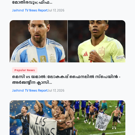
മോതിരവും; ഫിഫ...
Jaihind TV News Report
Jul 17, 2026
Popular News
മെസി vs യമാൽ: ലോകകപ്പ് ഫൈനലിൽ സ്പെയിൻ -
അർജന്റീന ക്ലാസി...
Jaihind TV News Report
Jul 17, 2026