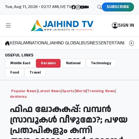
Tue, Aug 11, 2026 • 02:17 AM
LIVE TV
SUBSCRIBE
SIGN IN
KERALAM
NATIONAL
JAIHIND GLOBAL
BUSINESS
ENTERTAINMENT
S
USEFUL LINKS
Middle East
Keralam
National
Technology
Food
Travel
|
|
|
|
|
Popular News
Latest News
Sports
World
Trending News
dontmiss
ഫിഫ ലോകകപ്പ്: വമ്പന്‍
സ്രാവുകള്‍ വീഴുമോ?; പഴയ
പ്രതാപികളും കന്നി