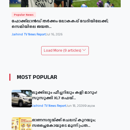
Popular News
ഫോക്ക്‌ലാൻഡ് തർക്കം ലോകകപ്പ് വേദിയിലേക്ക്;
സെമിയിലെ ജയത...
Jaihind TV News Report
Jul 16, 2026
Load More (9 articles)
MOST POPULAR
ലുക്കിലും ഫീച്ചറിലും കളി മാറും!
സുസുക്കി XL7 ഫെയ്‌...
Jaihind TV News Report
Jun 18, 2026
28,034
ഓണസദ്യയ്ക്ക് ചെലവ് കുറയും;
സപ്ലൈകോയുടെ മൂന്ന് പ്രത...