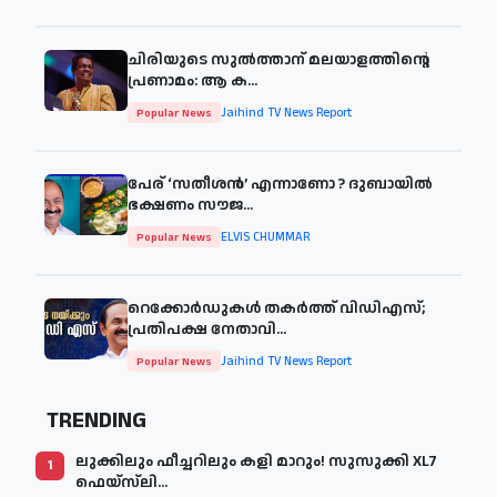
ചിരിയുടെ സുൽത്താന് മലയാളത്തിന്റെ
പ്രണാമം: ആ ക...
Jaihind TV News Report
Popular News
പേര് ‘സതീശന്‍’ എന്നാണോ ? ദുബായില്‍
ഭക്ഷണം സൗജ...
ELVIS CHUMMAR
Popular News
റെക്കോർഡുകൾ തകർത്ത് വിഡിഎസ്;
പ്രതിപക്ഷ നേതാവി...
Jaihind TV News Report
Popular News
TRENDING
ലുക്കിലും ഫീച്ചറിലും കളി മാറും! സുസുക്കി XL7
1
ഫെയ്‌സ്‌ലി...