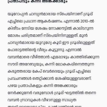
പ്രതാപവും കന്നി അങ്കക്കാരും
യൂറോപ്യൻ ചാമ്പ്യൻമാരായ സ്‌പെയിനാണ് ഗ്രൂപ്പ്
എച്ചിലെ പ്രധാന ആകർഷണം. എന്നാൽ 2010-ൽ
കിരീടം നേടിയ ശേഷം നോക്കൗട്ടിൽ കാലിടറുന്ന
മോശം ചരിത്രമാണ് സ്‌പെയിനിനുള്ളത്. മുൻ
ചാമ്പ്യൻമാരായ യുറുഗ്വേ കൂടി ഈ ഗ്രൂപ്പിലുള്ളത്
പോരാട്ടത്തിന്റെ വീര്യം കൂട്ടുന്നു. എന്നാൽ
വമ്പൻമാരെ വീഴ്ത്താൻ എപ്പോഴും കാത്തിരിക്കുന്ന
സൗദി അറേബ്യയും, കന്നി ലോകകപ്പിനെത്തുന്ന
കരുത്തരായ കേപ് വെർദെയും ഗ്രൂപ്പ് എച്ചിലെ
പ്രവചനങ്ങൾ തെറ്റിക്കാൻ ശേഷിയുള്ളവരാണ്.
പഴയ പ്രതാപികളും കന്നി അങ്കക്കാരും
നേർക്കുനേർ വരുമ്പോൾ ഗ്രൂപ്പ് ഘട്ടത്തിൽ തന്നെ
വമ്പൻ സ്രാവുകൾ വീഴാനുള്ള സാധ്യത