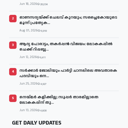
Jun 18, 2026
28,034
ഓണസദ്യയ്ക്ക് ചെലവ് കുറയും; സപ്ലൈകോയുടെ
2
മൂന്ന് പ്രത്യേക...
Aug 01, 2026
6,918
ആദ്യ പോരാട്ടം, തകർപ്പൻ വിജയം: ലോകകപ്പിൽ
3
ചെക്ക് റിപ്പബ്ല...
Jun 12, 2026
6,411
സര്‍ക്കാര്‍ ജോലിയും പാര്‍ട്ടി ചാനലിലെ അവതാരക
4
പദവിയും ഒന...
Jun 25, 2026
4,927
നെയ്മര്‍ കളിക്കില്ല; സൂപ്പര്‍ താരമില്ലാതെ
5
ലോകകപ്പിന് തു...
Jun 13, 2026
4,608
GET DAILY UPDATES