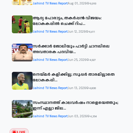
Jaihind TV News Report
Aug 01, 2026
6,918
ആദ്യ പോരാട്ടം, തകർപ്പൻ വിജയം:
ലോകകപ്പിൽ ചെക്ക് റിപ...
Jaihind TV News Report
Jun 12, 2026
6,411
സര്‍ക്കാര്‍ ജോലിയും പാര്‍ട്ടി ചാനലിലെ
അവതാരക പദവിയ...
Jaihind TV News Report
Jun 25, 2026
4,927
നെയ്മര്‍ കളിക്കില്ല; സൂപ്പര്‍ താരമില്ലാതെ
ലോകകപ്പി...
Jaihind TV News Report
Jun 13, 2026
4,608
സംസ്ഥാനത്ത് കാലവര്‍ഷം നാളെയെത്തും;
ഇന്ന് എല്ലാ ജില...
Jaihind TV News Report
Jun 03, 2026
4,354
LIVE