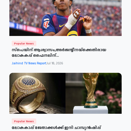
Popular News
സ്പെയിന് ആശ്വാസം,അർജന്റീനയ്‌ക്കെതിരായ
ലോകകപ്പ് ഫൈനലിന്...
Jaihind TV News Report
Jul 18, 2026
Popular News
ലോകകാപ്പ് ജേതാക്കൾക്ക് ഇനി ചാമ്പ്യൻഷിപ്പ്