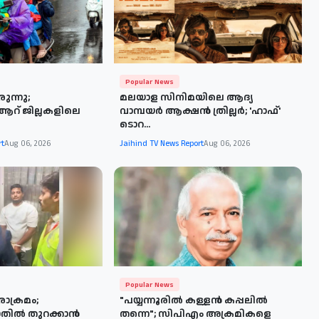
Popular News
ുന്നു;
മലയാള സിനിമയിലെ ആദ്യ
ആറ് ജില്ലകളിലെ
വാമ്പയർ ആക്ഷൻ ത്രില്ലർ; 'ഹാഫ്'
ടൊറ...
rt
Aug 06, 2026
Jaihind TV News Report
Aug 06, 2026
Popular News
രാക്രമം;
"പയ്യന്നൂരിൽ കള്ളൻ കപ്പലിൽ
ില്‍ തുറക്കാന്‍
തന്നെ"; സിപിഎം അക്രമികളെ