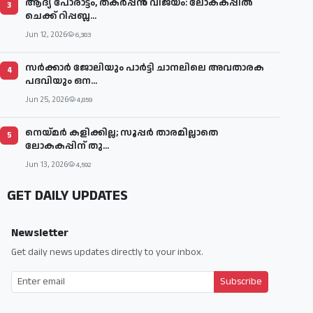
ആദ്യ പോരാട്ടം, തകർപ്പൻ വിജയം: ലോകകപ്പിൽ
3
ചെക്ക് റിപ്പബ്ല...
Jun 12, 2026
6,383
സര്‍ക്കാര്‍ ജോലിയും പാര്‍ട്ടി ചാനലിലെ അവതാരക
4
പദവിയും ഒന...
Jun 25, 2026
4,859
നെയ്മര്‍ കളിക്കില്ല; സൂപ്പര്‍ താരമില്ലാതെ
5
ലോകകപ്പിന് തു...
Jun 13, 2026
4,592
GET DAILY UPDATES
Newsletter
Get daily news updates directly to your inbox.
Subscribe