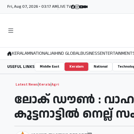
Fri, Aug 07, 2026 • 03:17 AM
LIVE TV
KERALAM
NATIONAL
JAIHIND GLOBAL
BUSINESS
ENTERTAINMENT
USEFUL LINKS
Middle East
Keralam
National
Technolo
|
|
Latest News
Kerala
Agri
ലോക് ഡൗൺ : വാഹനങ്
കുട്ടനാട്ടിൽ നെല്ല്