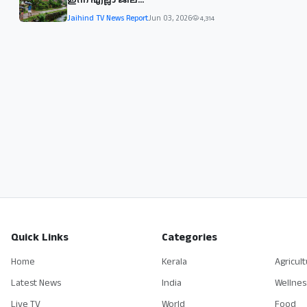
Jaihind TV News Report
Jun 03, 2026
4,314
Quick Links
Categories
Home
Kerala
Agricul
Latest News
India
Wellnes
Live TV
World
Food