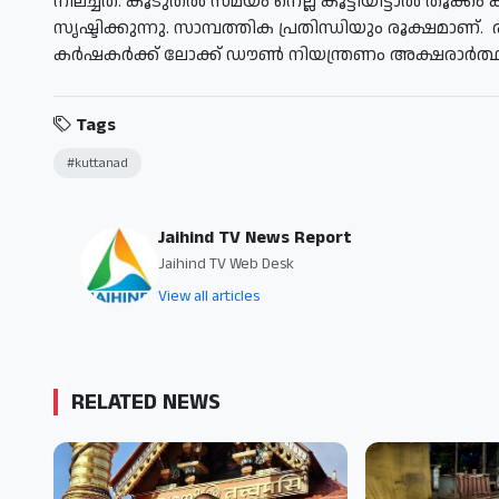
നിലച്ചത്. കൂടുതല്‍ സമയം നെല്ല് കൂട്ടിയിട്ടാല്‍ തൂക
സൃഷ്ടിക്കുന്നു. സാമ്പത്തിക പ്രതിന്ധിയും രൂക്ഷമാണ്. ര
കര്‍ഷകര്‍ക്ക് ലോക്ക് ഡൗണ്‍ നിയന്ത്രണം അക്ഷരാര്‍ത്
Tags
#kuttanad
Jaihind TV News Report
Jaihind TV Web Desk
View all articles
RELATED NEWS