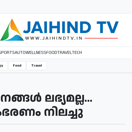
SPORTS
AUTO
WELLNESS
FOOD
TRAVEL
TECH
gy
Food
Travel
ങൾ ലഭ്യമല്ല...
 സംഭരണം നിലച്ചു