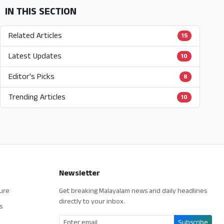
IN THIS SECTION
Related Articles
15
Latest Updates
10
Editor's Picks
8
Trending Articles
10
Newsletter
ture
Get breaking Malayalam news and daily headlines
directly to your inbox.
s
Subscribe