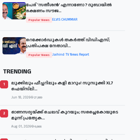
പേര് ‘സതീശന്‍’ എന്നാണോ ? ദുബായില്‍
ഭക്ഷണം സൗജ...
ELVIS CHUMMAR
Popular News
റെക്കോർഡുകൾ തകർത്ത് വിഡിഎസ്;
പ്രതിപക്ഷ നേതാവി...
Jaihind TV News Report
Popular News
TRENDING
ലുക്കിലും ഫീച്ചറിലും കളി മാറും! സുസുക്കി XL7
1
ഫെയ്‌സ്‌ലി...
Jun 18, 2026
27,989
ഓണസദ്യയ്ക്ക് ചെലവ് കുറയും; സപ്ലൈകോയുടെ
2
മൂന്ന് പ്രത്യേക...
Aug 01, 2026
6,666