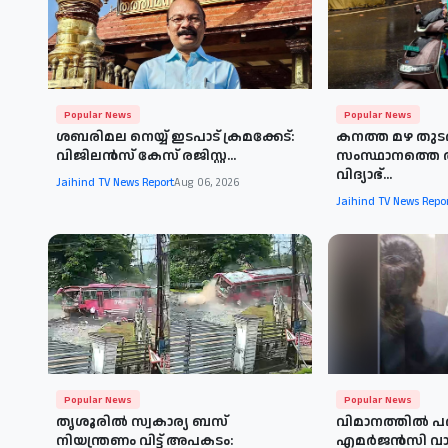
Popular News
Popular News
ശബരിമല നെയ്യ് ഇടപാട് ക്രമക്കേട്:
കനത്ത മഴ തുടര
വിജിലൻസ് കേസ് രജിസ്റ്റ...
സംസ്ഥാനത്തെ 
വിദ്യാഭ്...
Jaihind TV News Report
Aug 06, 2026
Jaihind TV News Repo
Popular News
Popular News
തൃശൂരില്‍ സ്വകാര്യ ബസ്
വിമാനത്തില്‍ പ
നിയന്ത്രണം വിട്ട് അപകടം:
എമര്‍ജന്‍സി വാത