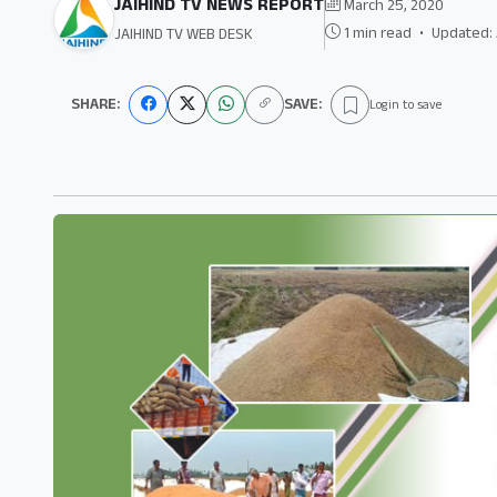
JAIHIND TV NEWS REPORT
March 25, 2020
1 min read
•
Updated: 
JAIHIND TV WEB DESK
SHARE:
SAVE:
Login to save