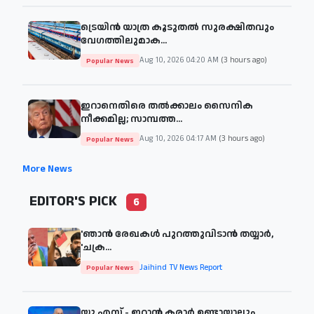
ട്രെയിൻ യാത്ര കൂടുതൽ സുരക്ഷിതവും
വേഗത്തിലുമാക...
Aug 10, 2026 04:20 AM
(3 hours ago)
Popular News
ഇറാനെതിരെ തൽക്കാലം സൈനിക
നീക്കമില്ല; സാമ്പത്ത...
Aug 10, 2026 04:17 AM
(3 hours ago)
Popular News
More News
EDITOR'S PICK
6
'ഞാന്‍ രേഖകള്‍ പുറത്തുവിടാന്‍ തയ്യാര്‍,
'ചക്ര...
Jaihind TV News Report
Popular News
യു.എസ് - ഇറാൻ കരാർ ഉണ്ടായാലും