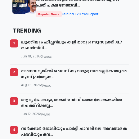
പ്രതിപക്ഷ നേതാവി...
Jaihind TV News Report
Popular News
TRENDING
ലുക്കിലും ഫീച്ചറിലും കളി മാറും! സുസുക്കി XL7
1
ഫെയ്‌സ്‌ലി...
Jun 18, 2026
28,026
ഓണസദ്യയ്ക്ക് ചെലവ് കുറയും; സപ്ലൈകോയുടെ
2
മൂന്ന് പ്രത്യേക...
Aug 01, 2026
6,900
ആദ്യ പോരാട്ടം, തകർപ്പൻ വിജയം: ലോകകപ്പിൽ
3
ചെക്ക് റിപ്പബ്ല...
Jun 12, 2026
6,405
സര്‍ക്കാര്‍ ജോലിയും പാര്‍ട്ടി ചാനലിലെ അവതാരക
4
പദവിയും ഒന...