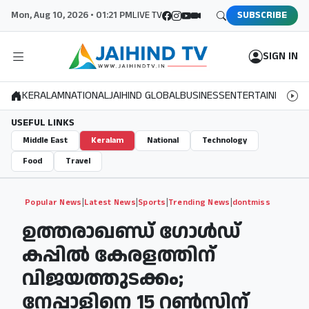
Mon, Aug 10, 2026 • 01:21 PM
LIVE TV
SUBSCRIBE
SIGN IN
KERALAM
NATIONAL
JAIHIND GLOBAL
BUSINESS
ENTERTAINMENT
S
USEFUL LINKS
Middle East
Keralam
National
Technology
Food
Travel
|
|
|
|
Popular News
Latest News
Sports
Trending News
dontmiss
ഉത്തരാഖണ്ഡ് ഗോൾഡ്
കപ്പിൽ കേരളത്തിന്
വിജയത്തുടക്കം;
നേപ്പാളിനെ 15 റൺസിന്