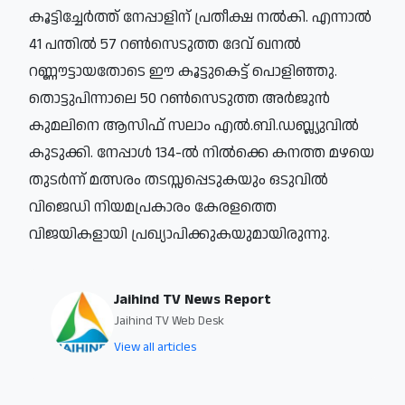
കൂട്ടിച്ചേർത്ത് നേപ്പാളിന് പ്രതീക്ഷ നൽകി. എന്നാൽ
41 പന്തിൽ 57 റൺസെടുത്ത ദേവ് ഖനൽ
റണ്ണൗട്ടായതോടെ ഈ കൂട്ടുകെട്ട് പൊളിഞ്ഞു.
തൊട്ടുപിന്നാലെ 50 റൺസെടുത്ത അർജുൻ
കുമലിനെ ആസിഫ് സലാം എൽ.ബി.ഡബ്ല്യുവിൽ
കുടുക്കി. നേപ്പാൾ 134-ൽ നിൽക്കെ കനത്ത മഴയെ
തുടർന്ന് മത്സരം തടസ്സപ്പെടുകയും ഒടുവിൽ
വിജെഡി നിയമപ്രകാരം കേരളത്തെ
വിജയികളായി പ്രഖ്യാപിക്കുകയുമായിരുന്നു.
Jaihind TV News Report
Jaihind TV Web Desk
View all articles