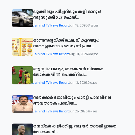
ലുക്കിലും ഫീച്ചറിലും കളി മാറും!
സുസുക്കി XL7 ഫെയ്‌...
Jaihind TV News Report
Jun 18, 2026
28,026
ഓണസദ്യയ്ക്ക് ചെലവ് കുറയും;
സപ്ലൈകോയുടെ മൂന്ന് പ്രത...
Jaihind TV News Report
Aug 01, 2026
6,900
ആദ്യ പോരാട്ടം, തകർപ്പൻ വിജയം:
ലോകകപ്പിൽ ചെക്ക് റിപ...
Jaihind TV News Report
Jun 12, 2026
6,405
സര്‍ക്കാര്‍ ജോലിയും പാര്‍ട്ടി ചാനലിലെ
അവതാരക പദവിയ...
Jaihind TV News Report
Jun 25, 2026
4,918
നെയ്മര്‍ കളിക്കില്ല; സൂപ്പര്‍ താരമില്ലാതെ
ലോകകപ്പി...