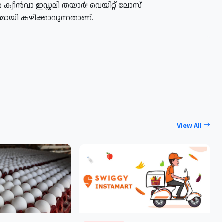
്ഞ ക്വീൻവാ ഇഡ്ഡലി തയാർ! വെയിറ്റ് ലോസ്
മായി കഴിക്കാവുന്നതാണ്.
View All