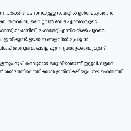
്നവർക്ക് ദിവസേനയുള്ള ഡയറ്റിൽ ഉൾപ്പെടുത്താൻ 
പർ, തയാമിൻ, വൈറ്റമിൻ ബി 6 എന്നിവയുടെ 
ിലുണ്ട്. ഉയർന്ന അളവിൽ പ്രോട്ടീൻ 
ിശപ്പ് അനുഭവപ്പെടില്ല എന്ന പ്രത്യേകതയുമുണ്ട്.
ുള്ളതും രുചികരവുമായ ഒരു വിഭവമാണ് ഇഡ്ഡലി. വളരെ 
ൻ ശരീരത്തിലെത്തിക്കാൻ ഇതിന് കഴിയും. ഈ ഹെൽത്തി 