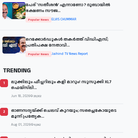
പേര് ‘സതീശന്‍’ എന്നാണോ ? ദുബായില്‍
ഭക്ഷണം സൗജ...
ELVIS CHUMMAR
Popular News
റെക്കോർഡുകൾ തകർത്ത് വിഡിഎസ്;
പ്രതിപക്ഷ നേതാവി...
Jaihind TV News Report
Popular News
TRENDING
ലുക്കിലും ഫീച്ചറിലും കളി മാറും! സുസുക്കി XL7
1
ഫെയ്‌സ്‌ലി...
Jun 18, 2026
28,002
ഓണസദ്യയ്ക്ക് ചെലവ് കുറയും; സപ്ലൈകോയുടെ
2
മൂന്ന് പ്രത്യേക...
Aug 01, 2026
6,842