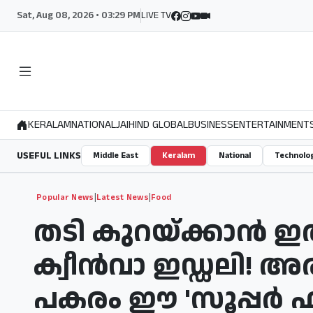
Sat, Aug 08, 2026 • 03:29 PM
LIVE TV
KERALAM
NATIONAL
JAIHIND GLOBAL
BUSINESS
ENTERTAINMENT
USEFUL LINKS
Middle East
Keralam
National
Technolo
|
|
Popular News
Latest News
Food
തടി കുറയ്ക്കാൻ ഇ
ക്വീൻവാ ഇഡ്ഡലി! അ
പകരം ഈ 'സൂപ്പർ ഫു