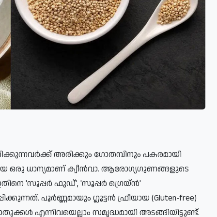
യ ഒരു ധാന്യമാണ് ക്വീൻവാ. ആരോഗ്യഗുണങ്ങളുടെ 
നെ 'സൂപ്പർ ഫുഡ്', 'സൂപ്പർ ഗ്രെയ്ൻ' 
നത്. പൂർണ്ണമായും ഗ്ലൂട്ടൻ ഫ്രീയായ (Gluten-free) 
ക്കൾ എന്നിവയെല്ലാം സമൃദ്ധമായി അടങ്ങിയിട്ടുണ്ട്.