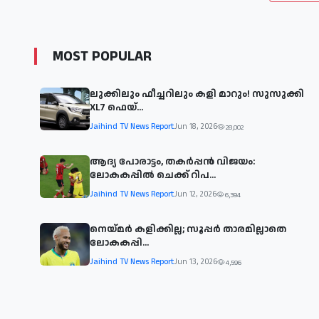
MOST POPULAR
ലുക്കിലും ഫീച്ചറിലും കളി മാറും! സുസുക്കി
XL7 ഫെയ്‌...
Jaihind TV News Report
Jun 18, 2026
28,002
ആദ്യ പോരാട്ടം, തകർപ്പൻ വിജയം:
ലോകകപ്പിൽ ചെക്ക് റിപ...
Jaihind TV News Report
Jun 12, 2026
6,394
നെയ്മര്‍ കളിക്കില്ല; സൂപ്പര്‍ താരമില്ലാതെ
ലോകകപ്പി...
Jaihind TV News Report
Jun 13, 2026
4,596