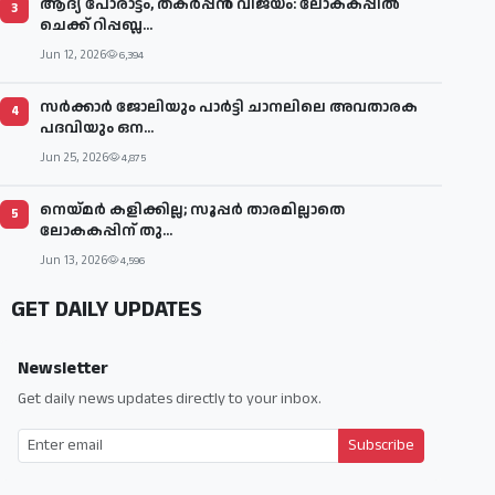
ആദ്യ പോരാട്ടം, തകർപ്പൻ വിജയം: ലോകകപ്പിൽ
3
ചെക്ക് റിപ്പബ്ല...
Jun 12, 2026
6,394
സര്‍ക്കാര്‍ ജോലിയും പാര്‍ട്ടി ചാനലിലെ അവതാരക
4
പദവിയും ഒന...
Jun 25, 2026
4,875
നെയ്മര്‍ കളിക്കില്ല; സൂപ്പര്‍ താരമില്ലാതെ
5
ലോകകപ്പിന് തു...
Jun 13, 2026
4,596
GET DAILY UPDATES
Newsletter
Get daily news updates directly to your inbox.
Subscribe