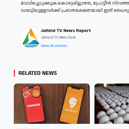
വേവിച്ചെടുക്കുക.
കൊഴുപ്പില്ലാത്ത, പ്രോട്ടീൻ നിറഞ
ഡയറ്റിലുള്ളവർക്ക് പ്രഭാതഭക്ഷണമായി ഇത് ധൈര്യ
Jaihind TV News Report
Jaihind TV Web Desk
View all articles
RELATED NEWS