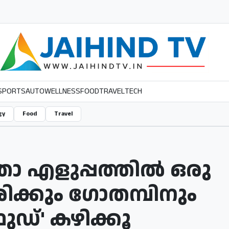
SPORTS
AUTO
WELLNESS
FOOD
TRAVEL
TECH
gy
Food
Travel
താ എളുപ്പത്തിൽ ഒരു
രിക്കും ഗോതമ്പിനും
ഡ്' കഴിക്കൂ