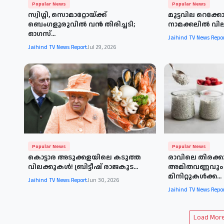
Popular News
Popular News
സ്വിഗ്ഗി, സൊമാറ്റോയ്ക്ക്
മുട്ടവില റെക്
ബെംഗളൂരുവിൽ വൻ തിരിച്ചടി;
നാമക്കലിൽ വില
ഓഗസ്...
Jaihind TV News Repo
Jaihind TV News Report
Jul 29, 2026
Popular News
Popular News
കൊട്ടാര അടുക്കളയിലെ കടുത്ത
രാവിലെ തിരക്
വിലക്കുകൾ! ബ്രിട്ടീഷ് രാജകുട...
അമിതവണ്ണവും ക
മിനിറ്റുകൾക്ക...
Jaihind TV News Report
Jun 30, 2026
Jaihind TV News Repo
Load More 