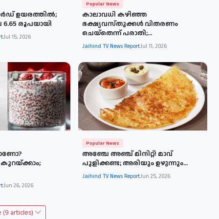
Popular News
കോർഡ് ഉയരത്തിൽ;
കാലാവധി കഴിഞ്ഞ
 6.65 രൂപയായി
ഭക്ഷ്യവസ്തുക്കൾ വിതരണം
ചെയ്തെന്ന് പരാതി;...
rt
Jul 15, 2026
Jaihind TV News Report
Jul 11, 2026
Popular News
കാണോ?
അഞ്ചേ അഞ്ച് മിനിറ്റ്! മാവ്
ുറയ്ക്കാം;
പുളിക്കണ്ട; അരിയും ഉഴുന്നും...
Jaihind TV News Report
Jun 25, 2026
rt
Jun 26, 2026
(9 articles)