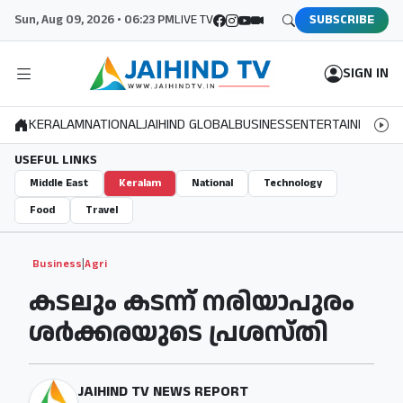
Sun, Aug 09, 2026 • 06:23 PM
LIVE TV
SUBSCRIBE
SIGN IN
KERALAM
NATIONAL
JAIHIND GLOBAL
BUSINESS
ENTERTAINMENT
S
USEFUL LINKS
Middle East
Keralam
National
Technology
Food
Travel
|
Business
Agri
കടലും കടന്ന് നരിയാപുരം
ശർക്കരയുടെ പ്രശസ്തി
JAIHIND TV NEWS REPORT