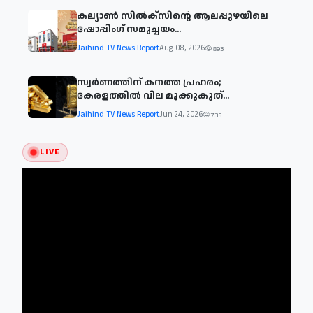
കല്യാൺ സിൽക്സിന്റെ ആലപ്പുഴയിലെ
ഷോപ്പിംഗ് സമുച്ചയം...
Jaihind TV News Report
Aug 08, 2026
893
സ്വർണത്തിന് കനത്ത പ്രഹരം;
കേരളത്തിൽ വില മൂക്കുകുത്...
Jaihind TV News Report
Jun 24, 2026
735
LIVE