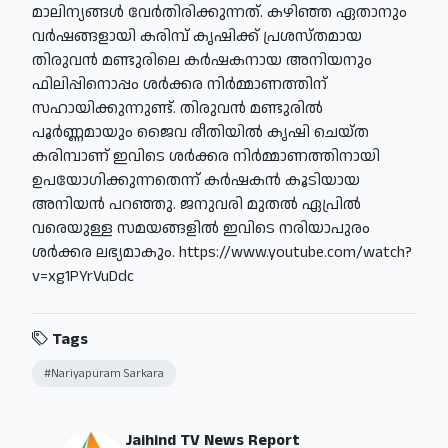
മാലിന്യങ്ങൾ വേർതിരിക്കുന്നത്. കഴിഞ്ഞ ഏതാനും
വർഷങ്ങളായി കരിമ്പ് കൃഷിക്ക് പ്രശസ്തമായ
തിരുവൻ മണ്ടുരിലെ കർഷകനായ അനിയനും
ഫിലിപ്പിനൊപ്പം ശർക്കര നിർമ്മാണത്തിന്
സഹായിക്കുന്നുണ്ട്. തിരുവൻ മണ്ടുരിൽ
പൂർണ്ണമായും ജൈവ രീതിയിൽ കൃഷി ചെയ്ത
കരിമ്പാണ് ഇവിടെ ശർക്കര നിർമ്മാണത്തിനായി
ഉപയോഗിക്കുന്നതെന്ന് കർഷകൻ കൂടിയായ
അനിയൻ പറഞ്ഞു. ജനുവരി മുതൽ ഏപ്രിൽ
വരെയുള്ള സമയങ്ങളിൽ ഇവിടെ നരിയാപുരം
ശർക്കര ലഭ്യമാകും. https://www.youtube.com/watch?
v=xg1PYrVuDdc
Tags
#Nariyapuram Sarkara
Jaihind TV News Report