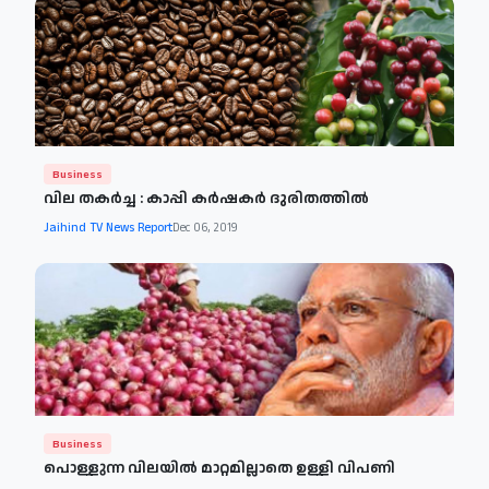
Business
വില തകർച്ച : കാപ്പി കർഷകർ ദുരിതത്തിൽ
Jaihind TV News Report
Dec 06, 2019
Business
പൊള്ളുന്ന വിലയിൽ മാറ്റമില്ലാതെ ഉള്ളി വിപണി