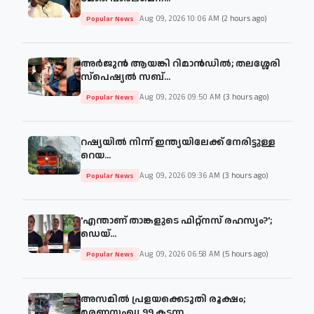
Aug 09, 2026 10:06 AM
(2 hours ago)
Popular News
അർജുൻ ആയങ്കി റിമാൻഡിൽ; തലശ്ശേരി
സ്പെഷ്യൽ സബ്...
Aug 09, 2026 09:50 AM
(3 hours ago)
Popular News
റഷ്യയിൽ നിന്ന് ഇന്ത്യയിലേക്ക് നേരിട്ടുള്ള
റെയ...
Aug 09, 2026 09:36 AM
(3 hours ago)
Popular News
'എന്താണ് താങ്കളുടെ ഫിറ്റ്‌നസ് രഹസ്യം?';
ഡെയ്‌...
Aug 09, 2026 06:58 AM
(5 hours ago)
Popular News
അസമിൽ പ്രളയക്കെടുതി രൂക്ഷം;
മരണസംഖ്യ 99 കടന്ന...