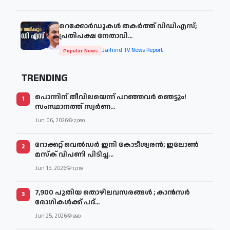
റെക്കോർഡുകൾ തകർത്ത് വിഡിഎസ്;
പ്രതിപക്ഷ നേതാവി...
Jaihind TV News Report
Popular News
TRENDING
പൊന്നിന് തീവിലയെന്ന് പറഞ്ഞവർ ഞെട്ടും!
1
സംസ്ഥാനത്ത് സ്വർണ...
Jun 06, 2026
2,060
റോക്കറ്റ് വെൽഡർ ഇനി കോടീശ്വരൻ; ഇലോൺ
2
മസ്ക് വിപണി പിടിച്ച...
Jun 15, 2026
1,019
7,900 പുതിയ തൊഴിലവസരങ്ങള്‍ ; കാന്‍സര്‍
3
രോഗികള്‍ക്ക് പദ്...
Jun 25, 2026
990