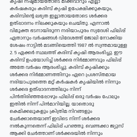
കൃഷി നഷ്ടമായതോടെ മിക്കവാറും എല്ലാ
കർഷകരും കരിമ്പ് ക്യഷി ഉപേക്ഷിക്കുകയും,
കരിമ്പിന്റെ ലഭ്യത ഇല്ലാതായതോടെ ശർക്കര
ഉത്പ്പാദനം നിലക്കുകയും ചെയ്തു. എന്നാൽ
വിമുക്ത ഭടനായിരുന്ന നരിയാപുരം സ്വദേശി ഫിലിപ്പ്
ഏതാനും വർഷങ്ങൾ വിദേശത്ത് ജോലി നോക്കിയ
ശേഷം നാട്ടിൽ മടങ്ങിയെത്തി 1987 ൽ സ്വന്തമായുള്ള
2. 5 ഏക്കർ സ്ഥലത്ത് കരിമ്പ് കൃഷി ആരംഭിച്ചു. ഈ
കരിമ്പ് ഉപയോഗിച്ച് ശർക്കര നിർമ്മാണവും ഫിലിപ്പ്
അതേ വർഷം ആരംഭിച്ചു. കരിമ്പ് കൃഷിക്കും
ശർക്കര നിർമ്മാണത്തിനും ഏറെ പ്രശസ്തമായ
നരിയാപുരത്തെ മറ്റ് കർഷകർ കൃഷിയിൽ നിന്നും
ശർക്കര ഉത്പ്പാദനത്തിലും നിന്ന്
പിൻതിരിഞ്ഞപ്പോഴും ഫിലിപ്പ് ഒരു വർഷം പോലും
ഇതിൽ നിന്ന് പിൻമാറിയില്ല. യാതൊരു
കെമിക്കലുകളും ക്രിത്രിമ നിറങ്ങളും
ചേർക്കാതെയാണ് ഇവിടെ നിന്ന് ശർക്കര
നൽകുന്നതെന്ന് ഫിലിപ്പ് പറഞ്ഞു. വെണ്ടക്കാ ജ്യുസ്
ആക്കി ചേർത്താണ് ശർക്കരയിൽ നിന്നും