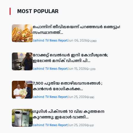
MOST POPULAR
പൊന്നിന് തീവിലയെന്ന് പറഞ്ഞവർ ഞെട്ടും!
സംസ്ഥാനത്ത്...
Jaihind TV News Report
Jun 06, 2026
2,060
റോക്കറ്റ് വെൽഡർ ഇനി കോടീശ്വരൻ;
ഇലോൺ മസ്ക് വിപണി പി...
Jaihind TV News Report
Jun 15, 2026
1,019
7,900 പുതിയ തൊഴിലവസരങ്ങള്‍ ;
കാന്‍സര്‍ രോഗികള്‍ക്ക...
Jaihind TV News Report
Jun 25, 2026
990
ഗൂഗിൾ പിക്സൽ 10 വില കുത്തനെ
കുറഞ്ഞു; ഇപ്പോൾ വാങ്ങി...
Jaihind TV News Report
Jun 25, 2026
937