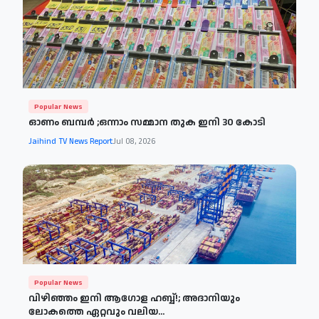
Popular News
ഓണം ബമ്പർ ;ഒന്നാം സമ്മാന തുക ഇനി 30 കോടി
Jaihind TV News Report
Jul 08, 2026
Popular News
വിഴിഞ്ഞം ഇനി ആഗോള ഹബ്ബ്!; അദാനിയും
ലോകത്തെ ഏറ്റവും വലിയ...