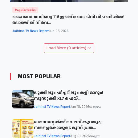
Popular News
ഹൈസെൻസിന്റെ 116 ഇഞ്ച് മെഗാ ടിവി വിപണിയിൽ!
ലോഞ്ചിങ് നിർവ...
Jaihind TV News Report
Jun 05, 2026
Load More (9 articles)
MOST POPULAR
ലുക്കിലും ഫീച്ചറിലും കളി മാറും!
സുസുക്കി XL7 ഫെയ്‌...
Jaihind TV News Report
Jun 18, 2026
28,034
ഓണസദ്യയ്ക്ക് ചെലവ് കുറയും;
സപ്ലൈകോയുടെ മൂന്ന് പ്രത...
Jaihind TV News Report
Aug 01, 2026
6,917