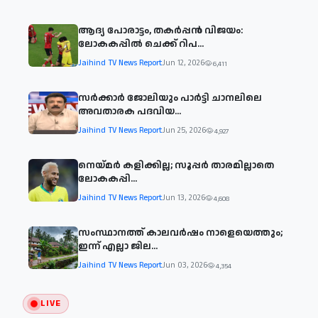
ആദ്യ പോരാട്ടം, തകർപ്പൻ വിജയം:
ലോകകപ്പിൽ ചെക്ക് റിപ...
Jaihind TV News Report
Jun 12, 2026
6,411
സര്‍ക്കാര്‍ ജോലിയും പാര്‍ട്ടി ചാനലിലെ
അവതാരക പദവിയ...
Jaihind TV News Report
Jun 25, 2026
4,927
നെയ്മര്‍ കളിക്കില്ല; സൂപ്പര്‍ താരമില്ലാതെ
ലോകകപ്പി...
Jaihind TV News Report
Jun 13, 2026
4,608
സംസ്ഥാനത്ത് കാലവര്‍ഷം നാളെയെത്തും;
ഇന്ന് എല്ലാ ജില...
Jaihind TV News Report
Jun 03, 2026
4,354
LIVE