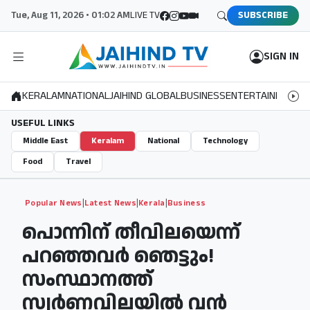
Tue, Aug 11, 2026 • 01:02 AM
LIVE TV
SUBSCRIBE
SIGN IN
KERALAM
NATIONAL
JAIHIND GLOBAL
BUSINESS
ENTERTAINMENT
S
USEFUL LINKS
Middle East
Keralam
National
Technology
Food
Travel
|
|
|
Popular News
Latest News
Kerala
Business
പൊന്നിന് തീവിലയെന്ന്
പറഞ്ഞവർ ഞെട്ടും!
സംസ്ഥാനത്ത്
സ്വർണവിലയിൽ വൻ