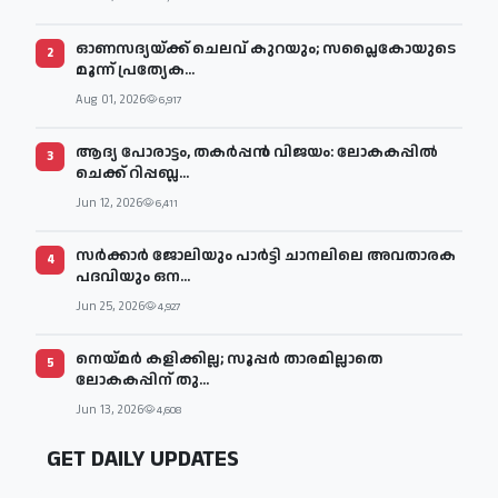
ഓണസദ്യയ്ക്ക് ചെലവ് കുറയും; സപ്ലൈകോയുടെ
2
മൂന്ന് പ്രത്യേക...
Aug 01, 2026
6,917
ആദ്യ പോരാട്ടം, തകർപ്പൻ വിജയം: ലോകകപ്പിൽ
3
ചെക്ക് റിപ്പബ്ല...
Jun 12, 2026
6,411
സര്‍ക്കാര്‍ ജോലിയും പാര്‍ട്ടി ചാനലിലെ അവതാരക
4
പദവിയും ഒന...
Jun 25, 2026
4,927
നെയ്മര്‍ കളിക്കില്ല; സൂപ്പര്‍ താരമില്ലാതെ
5
ലോകകപ്പിന് തു...
Jun 13, 2026
4,608
GET DAILY UPDATES