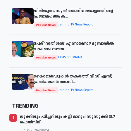
ചിരിയുടെ സുൽത്താന് മലയാളത്തിന്റെ
പ്രണാമം: ആ ക...
Jaihind TV News Report
Popular News
പേര് ‘സതീശന്‍’ എന്നാണോ ? ദുബായില്‍
ഭക്ഷണം സൗജ...
ELVIS CHUMMAR
Popular News
റെക്കോർഡുകൾ തകർത്ത് വിഡിഎസ്;
പ്രതിപക്ഷ നേതാവി...
Jaihind TV News Report
Popular News
TRENDING
ലുക്കിലും ഫീച്ചറിലും കളി മാറും! സുസുക്കി XL7
1
ഫെയ്‌സ്‌ലി...
Jun 18, 2026
28,034