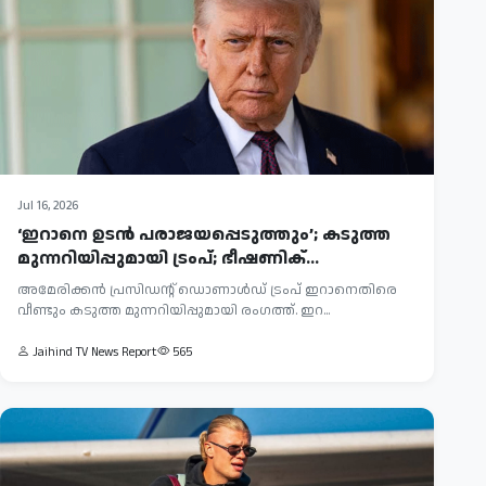
Jul 16, 2026
‘ഇറാനെ ഉടൻ പരാജയപ്പെടുത്തും’; കടുത്ത
മുന്നറിയിപ്പുമായി ട്രംപ്; ഭീഷണിക്...
അമേരിക്കൻ പ്രസിഡന്റ് ഡൊണാൾഡ് ട്രംപ് ഇറാനെതിരെ
വീണ്ടും കടുത്ത മുന്നറിയിപ്പുമായി രംഗത്ത്. ഇറ...
Jaihind TV News Report
565