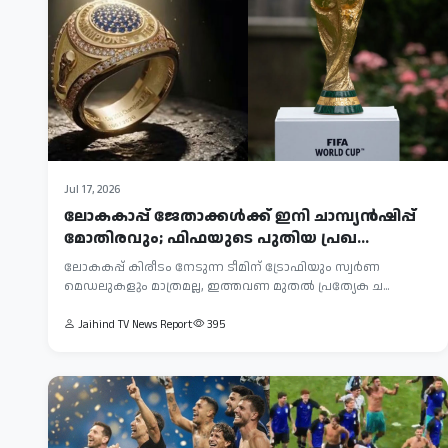
Jul 17, 2026
ലോകകാപ്പ് ജേതാക്കൾക്ക് ഇനി ചാമ്പ്യൻഷിപ്പ്
മോതിരവും; ഫിഫയുടെ പുതിയ പ്രഖ...
ലോകകപ്പ് കിരീടം നേടുന്ന ടീമിന് ട്രോഫിയും സ്വർണ
മെഡലുകളും മാത്രമല്ല, ഇത്തവണ മുതൽ പ്രത്യേക ച...
Jaihind TV News Report
395