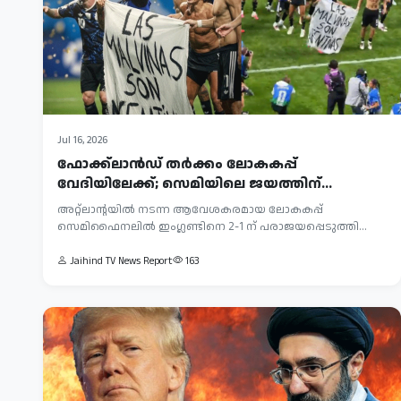
Jul 16, 2026
ഫോക്ക്‌ലാൻഡ് തർക്കം ലോകകപ്പ്
വേദിയിലേക്ക്; സെമിയിലെ ജയത്തിന്
പിന്നാലെ...
അറ്റ്ലാന്റയിൽ നടന്ന ആവേശകരമായ ലോകകപ്പ്
സെമിഫൈനലിൽ ഇംഗ്ലണ്ടിനെ 2-1 ന് പരാജയപ്പെടുത്തി
അർജന്...
Jaihind TV News Report
163