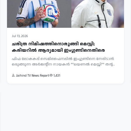
Jul 13, 2026
ചരിത്ര നിമിഷത്തിനൊരുങ്ങി മെസ്സി;
കരിയറിൽ ആദ്യമായി ഇംഗ്ലണ്ടിനെതിരെ
ഫിഫ ലോകകപ്പ് സെമിഫൈനലിൽ ഇംഗ്ലണ്ടിനെ നേരിടാൻ
ഒരുങ്ങുന്ന അർജന്റീന നായകൻ **ലയണൽ മെസ്സി** തന്റ...
Jaihind TV News Report
1,431