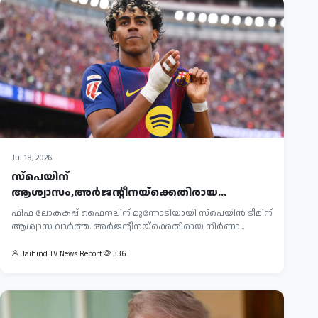
Jul 18, 2026
സ്പെയിന്
ആശ്വാസം,അർജന്റീനയ്‌ക്കെതിരായ
ലോകകപ്പ് ഫൈനലിന് യമാൽ തയ്യാർ
ഫിഫ ലോകകപ്പ് ഫൈനലിന് മുന്നോടിയായി സ്പെയിൻ ടീമിന്
ആശ്വാസ വാർത്ത. അർജന്റീനയ്‌ക്കെതിരായ നിർണാ...
Jaihind TV News Report
336