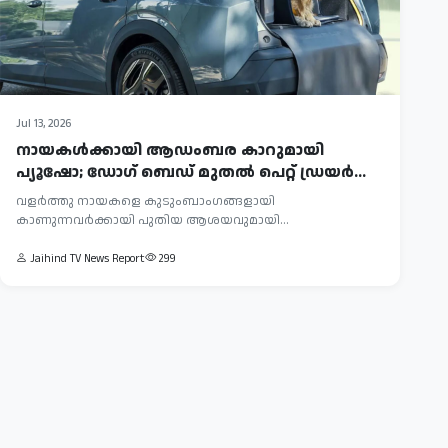
Jul 13, 2026
നായകൾക്കായി ആഡംബര കാറുമായി
പ്യൂഷോ; ഡോഗ് ബെഡ് മുതൽ പെറ്റ് ഡ്രയർ
വരെ
വളർത്തു നായകളെ കുടുംബാംഗങ്ങളായി
കാണുന്നവർക്കായി പുതിയ ആശയവുമായി
എത്തിയിരിക്കുകയാണ് ഫ്രഞ്ച്...
Jaihind TV News Report
299