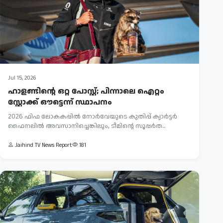
Jul 15, 2026
ഹാളണ്ടിന്റെ ഒറ്റ പോസ്റ്റ്; പിന്നാലെ ഐറ്റം
സ്റ്റോക്ക് ഔട്ടെന്ന് സ്ഥാപനം
2026 ഫിഫ ലോകകപ്പിൽ നോർവേയുടെ കുതിപ്പ് ക്വാർട്ടർ
ഫൈനലിൽ അവസാനിച്ചെങ്കിലും, ടീമിന്റെ സൂപ്പർത...
Jaihind TV News Report
181