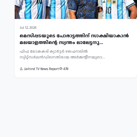
Jul 12, 2026
മെസിപ്പടയുടെ പോരാട്ടത്തിന് സാക്ഷിയാകാൻ
മലയാളത്തിന്റെ സ്വന്തം ലാലേട്ടനു...
ഫിഫ ലോകകപ്പ് ക്വാർട്ടർ ഫൈനലിൽ
സ്വിറ്റ്‌സർലൻഡിനെതിരായ അർജന്റീനയുടെ
ആവേശപ്പോരാട്ടം കാണാൻ യു....
Jaihind TV News Report
478