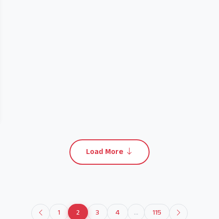
Load More
1
2
3
4
...
115