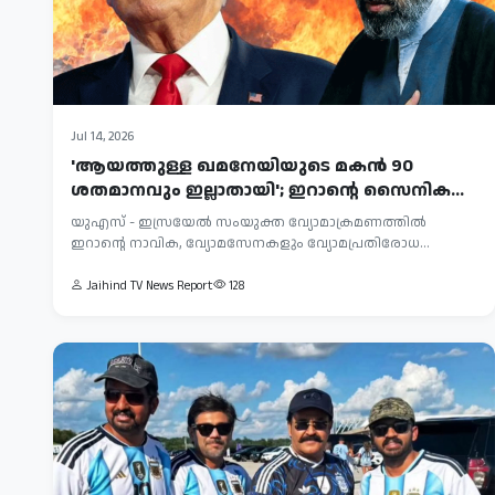
Jul 14, 2026
'ആയത്തുള്ള ഖമനേയിയുടെ മകൻ 90
ശതമാനവും ഇല്ലാതായി'; ഇറാന്റെ സൈനിക
ശേഷി ത...
യുഎസ് - ഇസ്രയേൽ സംയുക്ത വ്യോമാക്രമണത്തിൽ
ഇറാന്റെ നാവിക, വ്യോമസേനകളും വ്യോമപ്രതിരോധ
സംവിധാന...
Jaihind TV News Report
128