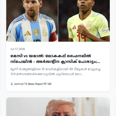
Jul 17, 2026
മെസി vs യമാൽ: ലോകകപ്പ് ഫൈനലിൽ
സ്പെയിൻ - അർജന്റീന ക്ലാസിക് പോരാട്ടം;
കാ...
മൂന്ന് രാജ്യങ്ങളിലെ 16 വേദികളിലായി 48 ടീമുകൾ മാറ്റുരച്ച
104 മത്സരങ്ങൾക്കൊടുവിൽ ഫുട്‌ബോൾ ലോ...
Jaihind TV News Report
149