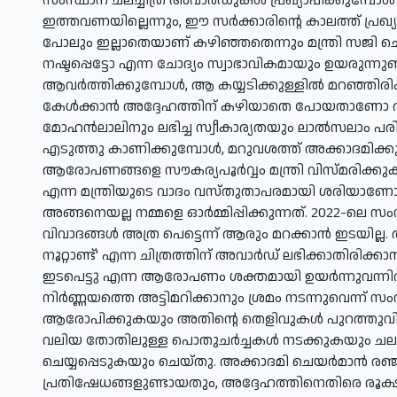
സംസ്ഥാന ചലച്ചിത്ര അവാര്‍ഡുകള്‍ പ്രഖ്യാപിക്കുമ്പോള
ഇത്തവണയില്ലെന്നും, ഈ സര്‍ക്കാരിന്റെ കാലത്ത് പ്ര
പോലും ഇല്ലാതെയാണ് കഴിഞ്ഞതെന്നും മന്ത്രി സജി ചെറ
നഷ്ടപ്പെട്ടോ എന്ന ചോദ്യം സ്വാഭാവികമായും ഉയരുന്നുണ്ട്. 
ആവര്‍ത്തിക്കുമ്പോള്‍, ആ കയ്യടിക്കുള്ളില്‍ മറഞ്
കേള്‍ക്കാന്‍ അദ്ദേഹത്തിന് കഴിയാതെ പോയതാണോ അതോ 
മോഹന്‍ലാലിനും ലഭിച്ച സ്വീകാര്യതയും ലാല്‍സലാം 
എടുത്തു കാണിക്കുമ്പോള്‍, മറുവശത്ത് അക്കാദമിക്ക
ആരോപണങ്ങളെ സൗകര്യപൂര്‍വ്വം മന്ത്രി വിസ്മരിക്കുക
എന്ന മന്ത്രിയുടെ വാദം വസ്തുതാപരമായി ശരിയാണോ 
അങ്ങനെയല്ല നമ്മളെ ഓര്‍മ്മിപ്പിക്കുന്നത്. 2022-ലെ സംസ
വിവാദങ്ങള്‍ അത്ര പെട്ടെന്ന് ആരും മറക്കാന്‍ ഇടയില
നൂറ്റാണ്ട്' എന്ന ചിത്രത്തിന് അവാര്‍ഡ് ലഭിക്കാതിരിക്കാ
ഇടപെട്ടു എന്ന ആരോപണം ശക്തമായി ഉയര്‍ന്നുവന്നിരു
നിര്‍ണ്ണയത്തെ അട്ടിമറിക്കാനും ശ്രമം നടന്നുവെന്ന്
ആരോപിക്കുകയും അതിന്റെ തെളിവുകള്‍ പുറത്തുവിട
വലിയ തോതിലുള്ള പൊതുചര്‍ച്ചകള്‍ നടക്കുകയും ചലച
ചെയ്യപ്പെടുകയും ചെയ്തു. അക്കാദമി ചെയര്‍മാന്‍ രഞ്ജ
പ്രതിഷേധങ്ങളുണ്ടായതും, അദ്ദേഹത്തിനെതിരെ രൂക്ഷമായ