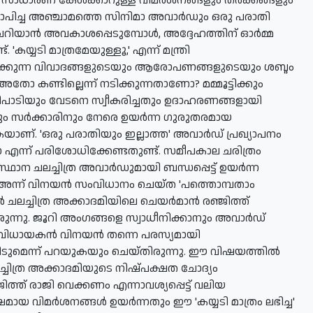
്‍ സാധാരണ കേള്‍ക്കാറുള്ള വിമര്‍ശനങ്ങളും തര്‍ക്കങ്ങളും
ഖ്യാപിച്ച അഞ്ചാമത്തെ സിനിമാ അവാര്‍ഡും ഒരു പരാതി
ിയാന്‍ അവകാശപ്പെടുമ്പോള്‍, അദ്ദേഹത്തിന് ഓര്‍മ്മ
'കയ്യടി മാത്രമേയുള്ളൂ,' എന്ന് മന്ത്രി
ഞിരിക്കുന്ന വിവാദങ്ങളുടെയും ആരോപണങ്ങളുടെയും ശബ്ദം
കണ്ടില്ലെന്ന് നടിക്കുന്നതാണോ? മമ്മൂട്ടിക്കും
പരിപാടിയും വേടനെ സ്വീകരിച്ചതും ഉദാഹരണങ്ങളായി
ും സര്‍ക്കാരിനും നേരെ ഉയര്‍ന്ന ഗുരുതരമായ
യാണ്. 'ഒരു പരാതിയും ഇല്ലാത്ത' അവാര്‍ഡ് പ്രഖ്യാപനം
എന്ന് പരിശോധിക്കേണ്ടതുണ്ട്. സമീപകാല ചരിത്രം
്ഥാന ചലച്ചിത്ര അവാര്‍ഡുമായി ബന്ധപ്പെട്ട് ഉയര്‍ന്ന
്ല. അന്ന് വിനയന്‍ സംവിധാനം ചെയ്ത 'പത്തൊമ്പതാം
ന്‍ ചലച്ചിത്ര അക്കാദമിയിലെ ചെയര്‍മാന്‍ രഞ്ജിത്ത്
ന്നു. ജൂറി അംഗങ്ങളെ സ്വാധീനിക്കാനും അവാര്‍ഡ്
 സംവിധായകന്‍ വിനയന്‍ തന്നെ പരസ്യമായി
ുമെന്ന് പറയുകയും ചെയ്തിരുന്നു. ഈ വിഷയത്തില്‍
്ചിത്ര അക്കാദമിയുടെ നിഷ്പക്ഷത ചോദ്യം
ിത്ത് രാജി വെക്കണം എന്നാവശ്യപ്പെട്ട് വലിയ
 വിമര്‍ശനങ്ങള്‍ ഉയര്‍ന്നതും ഈ 'കയ്യടി മാത്രം ലഭിച്ച'