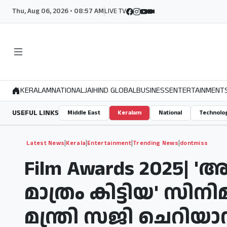
Thu, Aug 06, 2026 • 08:57 AM
LIVE TV
KERALAM
NATIONAL
JAIHIND GLOBAL
BUSINESS
ENTERTAINMENT
USEFUL LINKS
Middle East
Keralam
National
Technolo
|
|
|
|
Latest News
Kerala
Entertainment
Trending News
dontmiss
Film Awards 2025| '
മാത്രം കിട്ടിയ' സിന
മന്ത്രി സജി ചെറിയാന്