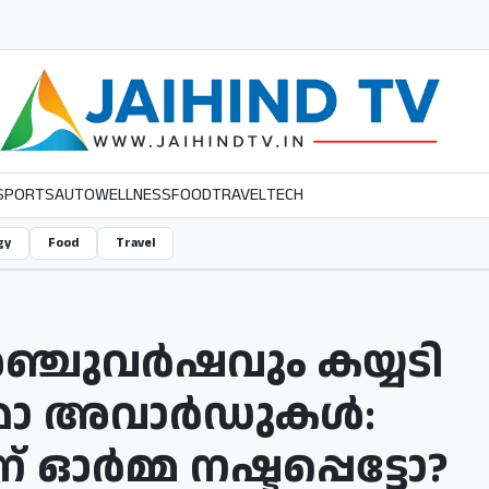
SPORTS
AUTO
WELLNESS
FOOD
TRAVEL
TECH
gy
Food
Travel
അഞ്ചുവര്‍ഷവും കയ്യടി
ിമാ അവാര്‍ഡുകള്‍:
 ഓര്‍മ്മ നഷ്ടപ്പെട്ടോ?