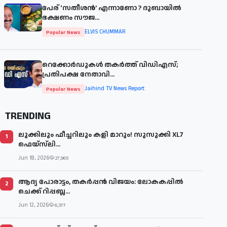
പേര് ‘സതീശന്‍’ എന്നാണോ ? ദുബായില്‍
ഭക്ഷണം സൗജ...
ELVIS CHUMMAR
Popular News
റെക്കോർഡുകൾ തകർത്ത് വിഡിഎസ്;
പ്രതിപക്ഷ നേതാവി...
Jaihind TV News Report
Popular News
TRENDING
ലുക്കിലും ഫീച്ചറിലും കളി മാറും! സുസുക്കി XL7
1
ഫെയ്‌സ്‌ലി...
Jun 18, 2026
27,965
ആദ്യ പോരാട്ടം, തകർപ്പൻ വിജയം: ലോകകപ്പിൽ
2
ചെക്ക് റിപ്പബ്ല...
Jun 12, 2026
6,377