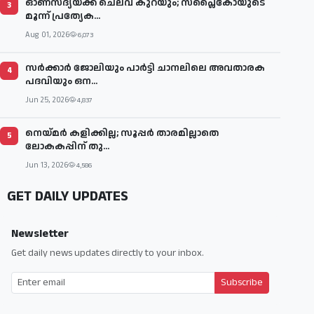
ഓണസദ്യയ്ക്ക് ചെലവ് കുറയും; സപ്ലൈകോയുടെ
3
മൂന്ന് പ്രത്യേക...
Aug 01, 2026
6,073
സര്‍ക്കാര്‍ ജോലിയും പാര്‍ട്ടി ചാനലിലെ അവതാരക
4
പദവിയും ഒന...
Jun 25, 2026
4,837
നെയ്മര്‍ കളിക്കില്ല; സൂപ്പര്‍ താരമില്ലാതെ
5
ലോകകപ്പിന് തു...
Jun 13, 2026
4,586
GET DAILY UPDATES
Newsletter
Get daily news updates directly to your inbox.
Subscribe