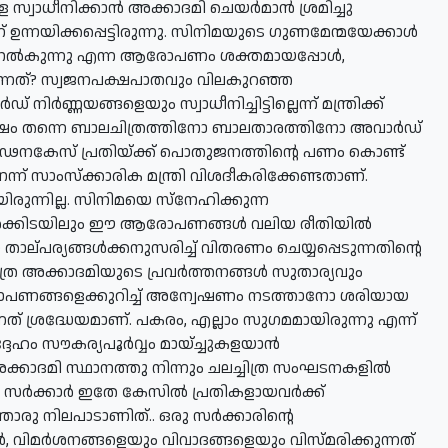
സ്വാധീനിക്കാന്‍ അക്കാദമി ചെയര്‍മാന്‍ ശ്രമിച്ചു
നയിക്കപ്പെട്ടിരുന്നു. സിനിമയുടെ ഗുണമേന്മയേക്കാള്‍
ന്യം നല്‍കുന്നു എന്ന ആരോപണം ശക്തമായപ്പോള്‍,
ന്നത്? സ്വജനപക്ഷപാതവും വിലകുറഞ്ഞ
ിര്‍ണ്ണയങ്ങളെയും സ്വാധീനിച്ചിട്ടില്ലെന്ന് മന്ത്രിക്ക്
ഷം തന്നെ ബാലചിത്രത്തിനോ ബാലതാരത്തിനോ അവാര്‍ഡ്
രീ പീഢനകേസ് പ്രതിയ്ക്ക് പൊതുജനത്തിന്റെ പണം കൊണ്ട്
് സാംസ്‌ക്കാരിക മന്ത്രി വിശദീകരിക്കേണ്ടതാണ്.
രുന്നില്ല. സിനിമയെ സ്‌നേഹിക്കുന്ന
്‍ക്കിടയിലും ഈ ആരോപണങ്ങള്‍ വലിയ രീതിയില്‍
 താല്പര്യങ്ങള്‍ക്കനുസരിച്ച് വിതരണം ചെയ്യപ്പെടുന്നതിന്റെ
ര അക്കാദമിയുടെ പ്രവര്‍ത്തനങ്ങള്‍ സുതാര്യവും
രോപണങ്ങളെക്കുറിച്ച് അന്വേഷണം നടത്താനോ ശരിയായ
 ശ്രദ്ധേയമാണ്. പകരം, എല്ലാം സുഗമമായിരുന്നു എന്ന്
േഹം സൗകര്യപൂര്‍വ്വം മായ്ച്ചുകളയാന്‍
കാദമി സ്ഥാനത്തു നിന്നും ചലച്ചിത്ര സംഘടനകളില്‍
 സര്‍ക്കാര്‍ ഇതേ കേസില്‍ പ്രതികളായവര്‍ക്ക്
തൊരു നിലപാടാണിത്.. ഒരു സര്‍ക്കാരിന്റെ
, വിമര്‍ശനങ്ങളെയും വിവാദങ്ങളെയും വിസ്മരിക്കുന്നത്