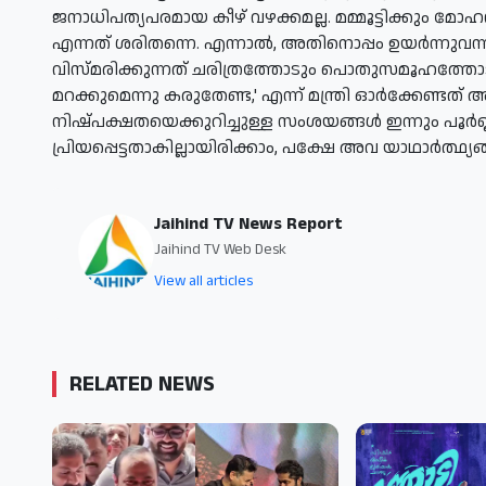
ജനാധിപത്യപരമായ കീഴ് വഴക്കമല്ല. മമ്മൂട്ടിക്കും മോഹന
എന്നത് ശരിതന്നെ. എന്നാല്‍, അതിനൊപ്പം ഉയര്‍ന
വിസ്മരിക്കുന്നത് ചരിത്രത്തോടും പൊതുസമൂഹത്തോട
മറക്കുമെന്നു കരുതേണ്ട,' എന്ന് മന്ത്രി ഓര്‍ക്കേണ്ടത് അ
നിഷ്പക്ഷതയെക്കുറിച്ചുള്ള സംശയങ്ങള്‍ ഇന്നും പൂര്‍ണ്ണമാ
പ്രിയപ്പെട്ടതാകില്ലായിരിക്കാം, പക്ഷേ അവ യാഥാര്‍ത്ഥ്
Jaihind TV News Report
Jaihind TV Web Desk
View all articles
RELATED NEWS