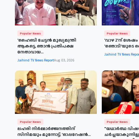
Popular News
Popular News
'ഹൈബി ചേട്ടൻ മുഖ്യമന്ത്രി
'വാഴ 2'ന് ശേഷം
ആകട്ടെ, ഞാൻ പ്രതിപക്ഷ
'ഞൊടി'യുടെ ടൈ
നേതാവായ...
Jaihind TV News Repo
Jaihind TV News Report
Aug 03, 2026
Popular News
Popular News
ലഹരി നിർമ്മാർജ്ജനത്തിന്
"യഥാർത്ഥ വി
സിനിമയും മുന്നോട്ട്; 'ഓപ്പറേഷൻ...
ചർച്ചയാകുന്നില്ല