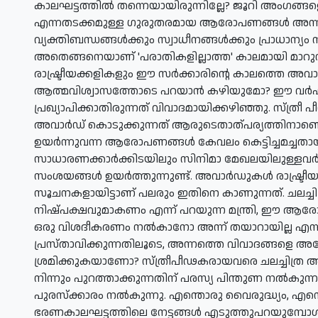
കാലഘട്ടത്തില്‍ തന്നെയായിരുന്നില്ലേ? ജൂറി അംഗങ്ങളെ 
എന്നതടക്കമുള്ള ഗുരുതരമായ ആരോപണങ്ങള്‍ അന്ന് ഉന്
വ്യക്തിബന്ധങ്ങള്‍ക്കും സ്വാധീനങ്ങള്‍ക്കും പ്രാധാ
അതെങ്ങനെയാണ് 'പരാതികളില്ലാത്ത' കാലമായി മാറു
രാഷ്ട്രീയക്കളികളും ഈ സര്‍ക്കാരിന്റെ കാലത്തെ അവാര്‍ഡ് ന
ആത്മവിശ്വാസത്തോടെ പറയാന്‍ കഴിയുമോ? ഈ വര്‍
പ്രഖ്യാപിക്കാതിരുന്നത് വിവാദമായിക്കഴിഞ്ഞു. സ്ത്
അവാര്‍ഡ് കൊടുക്കുന്നത് ആരുടെതാത്പര്യത്തിനാണെന്ന
ഉയര്‍ന്നുവന്ന ആരോപണങ്ങള്‍ കേവലം കെട്ടിച്ചമച്ചതായി
സാധാരണക്കാര്‍ക്കിടയിലും സിനിമാ മേഖലയിലുള്ളവര
സംശയങ്ങള്‍ ഉയര്‍ത്തുന്നുണ്ട്. അവാര്‍ഡുകള്‍ രാഷ്ട്രീയ
സൂചനകളായിട്ടാണ് പലരും ഇതിനെ കാണുന്നത്. ചലച്ചിത്
നിഷ്പക്ഷവുമാകണം എന്ന് പറയുന്ന മന്ത്രി, ഈ ആ
ഒരു വിശദീകരണം നല്‍കാനോ അന്ന് തയാറായില്ല എന്നത്
പ്രസ്താവിക്കുന്നതിലൂടെ, അന്നത്തെ വിവാദങ്ങളെ അദ്ദ
ശ്രമിക്കുകയാണോ? സ്ത്രീപീഢകരായവരെ ചലച്ചിത്ര അക്
നിന്നും പുറത്താക്കുന്നതിന് പരസ്യ പിന്തുണ നല്‍കുന്ന
പുരസ്‌ക്കാരം നല്‍കുന്നു. എന്തൊരു വൈരുദ്ധ്യം, എന്
ഭരണകാലഘട്ടത്തിലെ നേട്ടങ്ങള്‍ എടുത്തുപറയുമ്പോള്‍