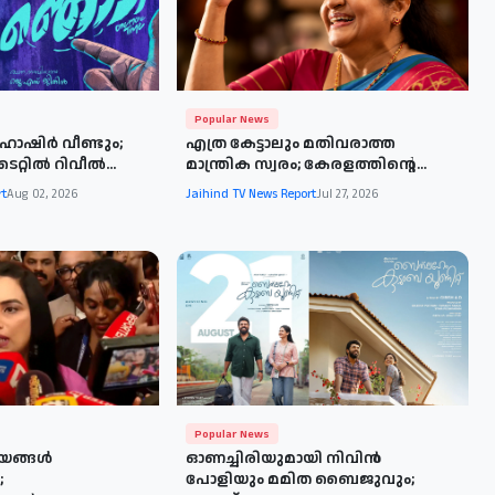
Popular News
 ഹാഷിർ വീണ്ടും;
എത്ര കേട്ടാലും മതിവരാത്ത
റ്റിൽ റിവീൽ...
മാന്ത്രിക സ്വരം; കേരളത്തിന്റെ...
rt
Aug 02, 2026
Jaihind TV News Report
Jul 27, 2026
Popular News
ഷയങ്ങൾ
ഓണച്ചിരിയുമായി നിവിൻ
;
പോളിയും മമിത ബൈജുവും;