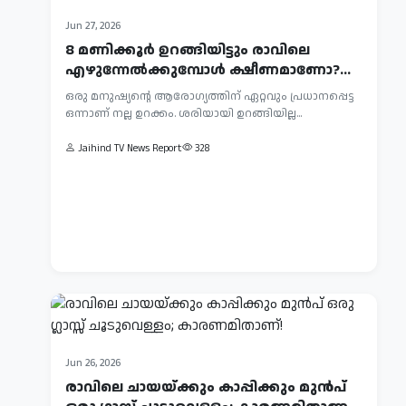
Jun
Jun 27, 2026
29,
8 മണിക്കൂർ ഉറങ്ങിയിട്ടും രാവിലെ
2026
എഴുന്നേൽക്കുമ്പോൾ ക്ഷീണമാണോ?
ശരീരത്തിൽ
വില്ലൻ ഈ...
ഒരു മനുഷ്യന്റെ ആരോഗ്യത്തിന് ഏറ്റവും പ്രധാനപ്പെട്ട
മഗ്നീഷ്യം
ഒന്നാണ് നല്ല ഉറക്കം. ശരിയായി ഉറങ്ങിയില്ല...
കുറവാണോ?
നല്ല
അവഗണിക്കരുത്
ആരോഗ്യം
Jaihind TV News Report
328
ഈ
നിലനിർത്തുന്നതിന്
5
പോഷകസമ്പന്നമായ
Jaihind
ആഹാരം
ലക്ഷണങ്ങൾ!
TV
അത്യാവശ്യമാണ്.
News
പ്രോട്ടീൻ,
Report
ഫൈബർ
361
എന്നിവ...
Jun 26, 2026
രാവിലെ ചായയ്ക്കും കാപ്പിക്കും മുൻപ്