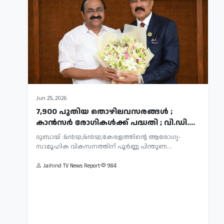
Jun
Jun 25, 2026
25,
7,900 പുതിയ തൊഴിലവസരങ്ങള്‍ ;
2026
കാന്‍സര്‍ രോഗികള്‍ക്ക് പദ്ധതി​ ; വി.ഡി....
അമിതമായ
ദുബായ്​ :&nbsp;&nbsp;കേരളത്തിന്റെ ആരോഗ്യ-
മാനസിക
സാമൂഹിക വികസനത്തിന് പൂര്‍ണ്ണ പിന്തുണ
സമ്മർദ്ദം
ഇന്നത്തെ
പ്രഖ്യാപിച്ച...
ക്യാൻസറിന്
അതിവേഗ
Jaihind TV News Report
984
കാരണമാകുമോ?
ജീവിതത്തിൽ
യഥാർത്ഥ
മാനസിക
Jaihind
സമ്മർദ്ദം
വസ്‌തുത
TV
(Stress)
അറിയാം...
News
എല്ലാവരുടെയും
Report
ജീവിതത്തിന്റെ
403