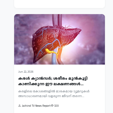
വരുന്നത്
379
പു...
Jun 22, 2026
കരൾ ക്യാൻസർ; ശരീരം മുൻകൂട്ടി
കാണിക്കുന്ന ഈ ലക്ഷണങ്ങൾ
അവഗണിക്കരുത്
കരളിലെ കോശങ്ങളിൽ മാരകമായ ട്യൂമറുകൾ
അസാധാരണമായി വളരുന്ന ജീവന് തന്നെ
Jun
ഭീഷണിയായ ഒരു രോഗമാണ് കര...
23,
Jaihind TV News Report
320
2026