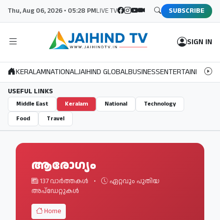
Thu, Aug 06, 2026 • 05:28 PM
LIVE TV
SUBSCRIBE
SIGN IN
KERALAM
NATIONAL
JAIHIND GLOBAL
BUSINESS
ENTERTAINMENT
S
USEFUL LINKS
Middle East
Keralam
National
Technology
Food
Travel
ആരോഗ്യം
137 വാർത്തകൾ
•
ഏറ്റവും പുതിയ
അപ്ഡേറ്റുകൾ
Home