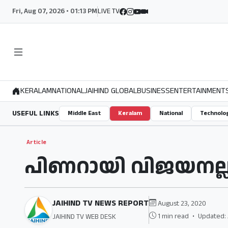
Fri, Aug 07, 2026 • 01:13 PM
LIVE TV
KERALAM
NATIONAL
JAIHIND GLOBAL
BUSINESS
ENTERTAINMENT
USEFUL LINKS
Middle East
Keralam
National
Technolo
Article
പിണറായി വിജയനല്ല
JAIHIND TV NEWS REPORT
August 23, 2020
1 min read
•
Updated: 
JAIHIND TV WEB DESK