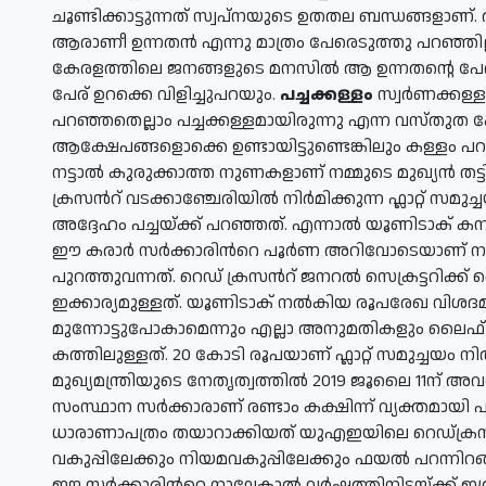
ചൂണ്ടിക്കാട്ടുന്നത് സ്വപ്നയുടെ ഉതതല ബന്ധങ്ങളാണ്
ആരാണീ ഉന്നതന്‍ എന്നു മാത്രം പേരെടുത്തു പറഞ്ഞില്
കേരളത്തിലെ ജനങ്ങളുടെ മനസില്‍ ആ ഉന്നതന്റെ പേരു
പേര് ഉറക്കെ വിളിച്ചുപറയും.
പച്ചക്കള്ളം
സ്വര്‍ണക്കള്ള
പറഞ്ഞതെല്ലാം പച്ചക്കള്ളമായിരുന്നു എന്ന വസ്തുത ക
ആക്ഷേപങ്ങളൊക്കെ ഉണ്ടായിട്ടുണ്ടെങ്കിലും കള്ളം പറയുന്
നട്ടാല്‍ കുരുക്കാത്ത നുണകളാണ് നമ്മുടെ മുഖ്യന്‍ തട
ക്രസന്‍റ് വടക്കാഞ്ചേരിയില്‍ നിര്‍മിക്കുന്ന ഫ്ലാറ്റ്
അദ്ദേഹം പച്ചയ്ക്ക് പറഞ്ഞത്. എന്നാല്‍ യൂണിടാക് ക
ഈ കരാര്‍ സര്‍ക്കാരിന്‍റെ പൂര്‍ണ അറിവോടെയാണ് നട
പുറത്തുവന്നത്. റെഡ് ക്രസന്‍റ് ജനറല്‍ സെക്രട്ടറി
ഇക്കാര്യമുള്ളത്. യൂണിടാക് നല്‍കിയ രൂപരേഖ വിശദ
മുന്നോട്ടുപോകാമെന്നും എല്ലാ അനുമതികളും ലൈഫ
കത്തിലുള്ളത്. 20 കോടി രൂപയാണ് ഫ്ലാറ്റ് സമുച്ചയം നിര
മുഖ്യമന്ത്രിയുടെ നേതൃത്വത്തില്‍ 2019 ജൂലൈ 11ന് അവര
സംസ്ഥാന സര്‍ക്കാരാണ് രണ്ടാം കക്ഷിന്ന് വ്യക്തമായി പ
ധാരാണാപത്രം തയാറാക്കിയത് യുഎഇയിലെ റെഡ്ക്രസന്
വകുപ്പിലേക്കും നിയമവകുപ്പിലേക്കും ഫയല്‍ പറന്നിറങ്ങി
ഈ സര്‍ക്കാരിന്‍റെ നാലേകാല്‍ വര്‍ഷത്തിനിടയ്ക്ക് ഇത്ര