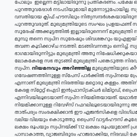
പോലും ഇല്ലെന്ന മട്ടിലായിരുന്നു പ്രതികരണം. പക്ഷേ ഒ
പുറത്തുവപ്പോള്‍ നടപടിയുമായി മുന്നോട്ടുപോയില്ല. 
വസതിയായ ക്ലിഫ് ഹൗസിലും നിത്യസന്ദര്‍ശകയായിരുന
പുറത്തുവരുത്. മുഖ്യമന്ത്രിയുടെ സംഘം പ്രളയഫണ്ട്
സുരേഷ് അക്കൂട്ടത്തില്‍ ഇല്ലായിരുന്നെന്ന് മുഖ്യമന്ത്രി 
മുമ്പു തന്നെ സ്വപ്ന സുരേഷും ശിവശങ്കറും യുഎഇയില
തവണ കൂടിക്കാഴ്ച നടത്തി. മടങ്ങിവന്നതും ഒന്നിച്ച്. സ
ഭാഗമായിരുന്നിട്ടും മുഖ്യമന്ത്രി അതു നിഷേധിക്കുക
ലോകകേരള സഭ തുടങ്ങി മുഖ്യമന്ത്രി പങ്കെടുത്ത നിരവധി 
സ്വപ്ന.
നിയമനവും അറിഞ്ഞില്ല
മുഖ്യമന്ത്രിയുടെ 
ഗവേഷണത്തിനുള്ള സ്‌പേസ് പാര്‍ക്കില്‍ സ്വപ്നയെ പ്ര
എന്നാണ് മുഖ്യമന്ത്രി നിരത്തിയ മറ്റൊരു കള്ളം. അതി
കേരള സ്‌റ്റേറ്റ് ഐടി ഇന്‍ഫ്രാസ്ട്രക്ചര്‍ ലിമിറ്റഡ്, പ്ര
എന്നിവയിലൂടെയാണ് സ്വപ്ന നിയമിതയായത്. യഥാര്‍ത്ഥത്
നിയമിക്കാനുള്ള റിവേഴ്‌സ് റഫറലിലൂടെയായിരുന്നു അ
താത്പര്യം സംരക്ഷിക്കാന്‍ ഈ ഏജന്‍സികളെ വിദഗ്ധ
വലിയ വിലയും കൊടുത്തു. പ്രൈസ് വാട്ടര്‍ഹൗസ് കൂപ്പേഴ
ലക്ഷം രൂപയും സ്വപ്നയ്ക്ക് 1.12 ലക്ഷം രൂപയുമാണ് പ
പാസാകാത്ത, വ്യാജബിരുദം ഹാജരാക്കിയ, നിരവധി കേസ