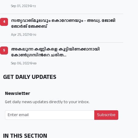
Sep 01, 2023
72
സത്യവാങ്മൂലവും കൊറോണയും - അഡ്വ. ജോജി
4
ജോർജ് ജേക്കബ്
Apr 25, 2021
70
അകലുന്ന കണ്ണികളെ കൂട്ടിയിണക്കാനായി
5
കോണ്‍ഗ്രസിന്‍റെ ചരിത...
Sep 06, 2022
69
GET DAILY UPDATES
Newsletter
Get daily news updates directly to your inbox.
Subscribe
IN THIS SECTION