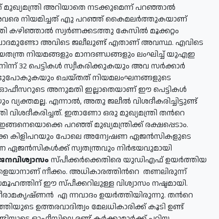
അത് മുഖ്യമന്ത്രി അറിയാതെ നടക്കുമെന്ന് പറഞ്ഞാല്‍
രെ നിയമിച്ചത് എു പറഞ്ഞ് കൈമലര്‍ത്തുകയാണ്
ത്രി കഴിഞ്ഞാല്‍ സ്വര്‍ണക്കടത്തു കേസില്‍ മൂക്കറ്റം
ടെ വിവാദമുണ്ടോ അവിടെ ജലീലുണ്ട് എതാണ് അവസ്ഥ. എവിടെ
തന്ത്ര നിയമങ്ങളും മാനദണ്ഡങ്ങളും ലംഘിച്ച് യുഎഇ
് 32 പെട്ടികള്‍ സ്വീകരിക്കുകയും അവ സര്‍ക്കാര്‍
ണ്ടുപോകുകയും ചെയ്തത് നിയമലംഘനങ്ങളുടെ
‍ ഓഫീസറുടെ അനുമതി ഇല്ലാതെയാണ് ഈ പെട്ടികള്‍
വ്യക്തമല്ല. എന്നാല്‍, അതു ജലീല്‍ വിശദീകരിച്ചിട്ടുണ്ട്
ത്രി വിശദീകരിച്ചത്. ഇതാണോ ഒരു മുഖ്യമന്ത്രി തന്‍റെ
ങ്ങനെയൊക്കെ പറഞ്ഞ് മുഖ്യമന്ത്രിക്ക് രക്ഷപ്പെടാം.
ങ്ങളൊക്കെ കിളിപറയും പോലെ അന്വേഷണ ഏജന്‍സികളുടെ
 ഏജന്‍സികള്‍ക്ക് സ്വതന്ത്രവും നിര്‍ഭയവുമായി
ജനവിശ്വാസം
സ്പീക്കര്‍ക്കെതിരെ യുഡിഎഫ് ഉയര്‍ത്തിയ
ക്കളയാനാണ് നീക്കം. അധികാരത്തിന്‍റെ തണലിരുന്ന്
മൂഹത്തിന് ഈ സ്പീക്കറിലുള്ള വിശ്വാസം നഷ്ടമായി.
ാമകൃഷ്ണന്‍ എ ന്നവാദം ഉയര്‍ത്തിയിരുന്നു. തന്‍റെ
്തിയുടെ ഉത്തരവാദിത്വം മേലധികാരിക്ക് കൂടി ഉണ്ട്
്ടിയുടെ ഓഫീസിലെ രണ്ട് ക്ലര്‍ക്കുമാര്‍ക്ക് പറ്റിയ