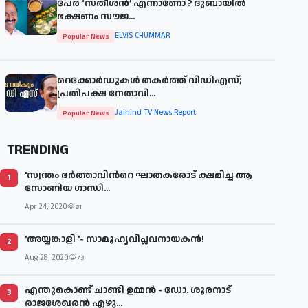
പേര് ‘സതീശന്‍’ എന്നാണോ ? ദുബായില്‍
ഭക്ഷണം സൗജ...
ELVIS CHUMMAR
Popular News
റെക്കോർഡുകൾ തകർത്ത് വിഡിഎസ്;
പ്രതിപക്ഷ നേതാവി...
Jaihind TV News Report
Popular News
TRENDING
'സ്വന്തം ഭർത്താവിന്‍റെ ഘാതകരോട് ക്ഷമിച്ച ആ
1
സോണിയ ഗാന്ധി...
Apr 24, 2020
81
'അയ്യങ്കാളി '- സാമൂഹ്യവിപ്ലവനായകന്‍!
2
Aug 28, 2020
73
എന്തുകൊണ്ട് ചാണ്ടി ഉമ്മന്‍ - ഡോ. ശൂരനാട്
3
രാജശേഖരന്‍ എഴു...