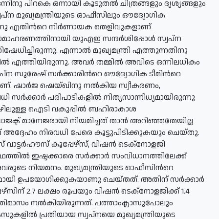
ന്നിനു പിറകെ ഒന്നായി കൂടുതല്‍ ചിത്രങ്ങളും ദൃശ്യങ്ങളും
സ്വപ്ന മുഖ്യമന്ത്രിയുടെ ഓഫീസിലും ഔദ്യോഗിക
്നു എതിന്‍റെ നിര്‍ണായക തെളിവുകളാണ്
 സമാഹരണത്തിനായി യുഎഇ സന്ദര്‍ശിപ്പോള്‍ സ്വപ്ന
നിഷേധിച്ചിരുന്നു. എന്നാല്‍ മുഖ്യമന്ത്രി എത്തുന്നതിനു
്‍ എത്തിയിരുന്നു. അവര്‍ തമ്മില്‍ അവിടെ ഒന്നിലധികം
്വപ്ന സുരേഷ് സര്‍ക്കാരിന്‍റെ ഔദ്യോഗിക ടീമിന്‍റെ
യാണ്. ഷാര്‍ജ ഷെയ്ഖിനു നല്‍കിയ സ്വീകരണം,
സര്‍ക്കാര്‍ പരിപാടികളില്‍ നിത്യസാന്നിധ്യമായിരുന്നു
കീഴിലുള്ള ഐടി വകുപ്പില്‍ ബഹിരാകാശ
ോജക്ട് മാനേജരായി നിയമിച്ചത് താന്‍ അറിഞ്ഞതേയില്ല
ന് അദ്ദേഹം നിരവധി പേരെ കൂട്ടുപിടിക്കുകയും ചെയ്തു.
ൈസ് വാട്ടര്‍ഹൗസ് കൂപ്പേഴ്‌സ്, വിഷന്‍ ടെക്‌നോളജി
തില്‍ ഇഷ്ടക്കാരെ സര്‍ക്കാര്‍ സംവിധാനത്തിലേക്ക്
വരുടെ നിയമനം. മുഖ്യമന്ത്രിയുടെ ഓഫീസിന്‍റെ
മായി ഉപയോഗിക്കുകയാണു ചെയ്തത്. അതിന് സര്‍ക്കാര്‍
്‌സിന് 2.7 ലക്ഷം രൂപയും വിഷന്‍ ടെക്‌നോളജിക്ക് 1.4
്രതിമാസം നല്‍കിയിരുന്നത്. പത്താംക്ലാസുപോലും
ുകളില്‍ പ്രതിയായ സ്വപ്നയെ മുഖ്യമന്ത്രിയുടെ