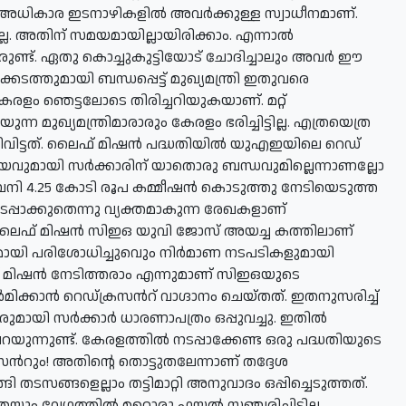
. അധികാര ഇടനാഴികളില്‍ അവര്‍ക്കുള്ള സ്വാധീനമാണ്.
ല. അതിന് സമയമായില്ലായിരിക്കാം. എന്നാല്‍
ണ്ട്. ഏതു കൊച്ചുകുട്ടിയോട് ചോദിച്ചാലും അവര്‍ ഈ
ക്കടത്തുമായി ബന്ധപ്പെട്ട് മുഖ്യമന്ത്രി ഇതുവരെ
േരളം ഞെട്ടലോടെ തിരിച്ചറിയുകയാണ്. മറ്റ്
ന മുഖ്യമന്ത്രിമാരാരും കേരളം ഭരിച്ചിട്ടില്ല. എത്രയെത്ര
്ടിവിട്ടത്. ലൈഫ് മിഷന്‍ പദ്ധതിയില്‍ യുഎഇയിലെ റെഡ്
 സമുച്ചയവുമായി സര്‍ക്കാരിന് യാതൊരു ബന്ധവുമില്ലെന്നാണല്ലോ
മ്പനി 4.25 കോടി രൂപ കമ്മീഷന്‍ കൊടുത്തു നേടിയെടുത്ത
പ്പാക്കുതെന്നു വ്യക്തമാകുന്ന രേഖകളാണ്
ക്ക് ലൈഫ് മിഷന്‍ സിഇഒ യുവി ജോസ് അയച്ച കത്തിലാണ്
മായി പരിശോധിച്ചുവെും നിര്‍മാണ നടപടികളുമായി
് മിഷന്‍ നേടിത്തരാം എന്നുമാണ് സിഇഒയുടെ
്‍മിക്കാന്‍ റെഡ്ക്രസന്‍റ് വാഗ്ദാനം ചെയ്തത്. ഇതനുസരിച്ച്
ുമായി സര്‍ക്കാര്‍ ധാരണാപത്രം ഒപ്പുവച്ചു. ഇതില്‍
റയുന്നുണ്ട്. കേരളത്തില്‍ നടപ്പാക്കേണ്ട ഒരു പദ്ധതിയുടെ
‍റും! അതിന്റെ തൊട്ടുതലേന്നാണ് തദ്ദേശ
 തടസങ്ങളെല്ലാം തട്ടിമാറ്റി അനുവാദം ഒപ്പിച്ചെടുത്തത്.
യും വേഗത്തില്‍ മറ്റൊരു ഫയല്‍ സഞ്ചരിച്ചിട്ടില്ല.