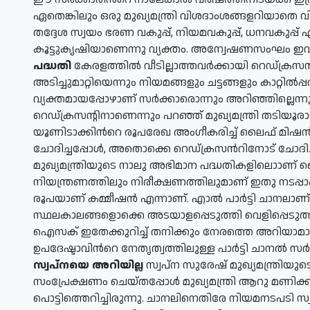
ഏതെങ്കിലും ഒരു മുഖ്യമന്ത്രി വിശദാംശങ്ങളറിയാതെ 
തദ്ദേശ സ്വയം ഭരണ വകുപ്പ്, നിയമവകുപ്പ്, ധനവകുപ്പ്
കൂട്ടുകൃഷിയാണെന്നു വ്യക്തം. അന്വേഷണസംഘം ഇവ
പദ്ധതി
കേരളത്തില്‍ വീടില്ലാത്തവര്‍ക്കായി റെഡ്ക്രസന
അടിച്ചുമാറ്റിയെന്നും നിയമങ്ങളും ചട്ടങ്ങളും കാറ്റില
വ്യക്തമായപ്പോഴാണ് സര്‍ക്കാരൊന്നും അറിഞ്ഞില്ലെന
റെഡ്ക്രസന്റിനാണെന്നും പറഞ്ഞ് മുഖ്യമന്ത്രി തടിയൂരാന്
യൂണിടാക്കിന്‍റെ രൂപരേഖ അംഗീകരിച്ച് ലൈഫ് മിഷന്‍ 
ചോദിച്ചപ്പോള്‍, അതൊക്കെ റെഡ്ക്രസന്‍റിനോട് ചോദി
മുഖ്യമന്ത്രിയുടെ നാലു അഭിമാന പദ്ധതികളിലൊാണ് ലൈഫ്
നിയന്ത്രണത്തിലും നിരീക്ഷണത്തിലുമാണ് ഇതു നടപ്പാക
രൂപയാണ് കമ്മീഷന്‍ എന്നാണ്. എാല്‍ പാര്‍ട്ടി ചാനലാ
സ്ഥലകാലങ്ങളൊക്കെ അടയാളപ്പെടുത്തി വെളിപ്പെടുത്തി
ഐസക് ഇതേക്കുറിച്ച് തനിക്കും നേരത്തെ അറിയാമായിരുന
ഉപദേഷ്ടാവിന്‍റെ നേതൃത്വത്തിലുള്ള പാര്‍ട്ടി ചാനല്‍ സ
സ്വപ്നയെ അറിയില്ല
സ്വപ്ന സുരേഷ് മുഖ്യമന്ത്രിയുടെ
സംപ്രേക്ഷണം ചെയ്തപ്പോള്‍ മുഖ്യമന്ത്രി ആറു മണിക്
പൊട്ടിത്തെറിച്ചിരുന്നു. ചാനലിനെതിരേ നിയമനടപടി സ്