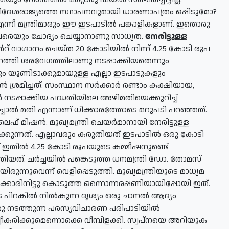
വിദേശരാജ്യത്തെ സ്ഥാപനവുമായി ധാരണാപത്രം ഒപ്പിടുമോ?
 എന്നീ മന്ത്രിമാരും ഈ ഇടപാടില്‍ പങ്കാളികളാണ്. ഇതൊരു
രെയും ചോദ്യം ചെയ്യാനാണു സാധ്യത.
നേരിട്ടുള്ള
്‍റ് വാഗ്ദാനം ചെയ്ത 20 കോടിയില്‍ നിന്ന് 4.25 കോടി രൂപ
്‍പ്പറത്തി ശരവേഗത്തിലാണു നടപ്പാക്കിയതെന്നും
്നും യൂണിടാക്കുമായുള്ള എല്ലാ ഇടപാടുകളും
‍ ശ്രമിച്ചത്. സംസ്ഥാന സര്‍ക്കാര്‍ രണ്ടാം കക്ഷിയായ,
നടപ്പാക്കിയ പദ്ധതിയിലെ അഴിമതിയെക്കുറിച്ച്
ച്ചാല്‍ മതി എന്നാണ് ധിക്കാരത്തോടെ മറുപടി പറഞ്ഞത്.
 മിഷന്‍. മുഖ്യമന്ത്രി ചെയര്‍മാനായി നേരിട്ടുള്ള
്കുന്നത്. എല്ലാവരും കരുതിയത് ഇടപാടില്‍ ഒരു കോടി
ണ് ഇതില്‍ 4.25 കോടി രൂപയുടെ കമ്മീഷനുണ്ടെ്
യത്. ചര്‍ച്ചയില്‍ പങ്കെടുത്ത ധനമന്ത്രി ഡോ. തോമസ്
്നുവെന്ന് വെളിപ്പെടുത്തി. മുഖ്യമന്ത്രിയുടെ മാധ്യമ
ര്‍ക്കാരിനിട്ടു കൊടുത്ത ഒന്നൊന്നരപ്പണിയായിപ്പോയി ഇത്.
 പിറകില്‍ നില്‍കുന്ന ദൃശ്യം ഒരു ചാനല്‍ ആദ്യം
കു നടത്തുന്ന പരസ്യവിചാരണ പരിപാടിയില്‍
വീകരിക്കുമെന്നൊക്കെ വീമ്പിളക്കി. സ്വപ്നയെ അറിയുക