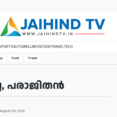
SPORTS
AUTO
WELLNESS
FOOD
TRAVEL
TECH
gy
Food
Travel
, പരാജിതന്‍
August 04, 2026