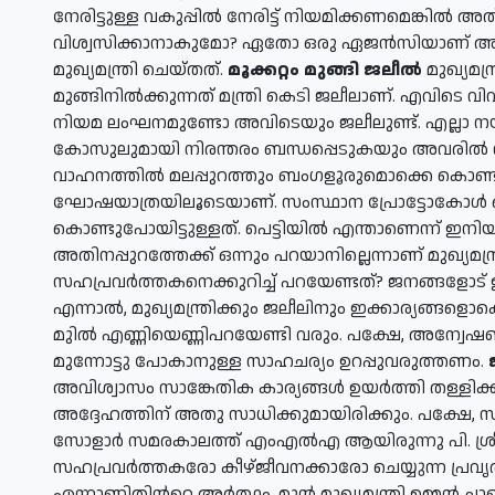
നേരിട്ടുള്ള വകുപ്പില്‍ നേരിട്ട് നിയമിക്കണമെങ്കില്‍ 
വിശ്വസിക്കാനാകുമോ? ഏതോ ഒരു ഏജന്‍സിയാണ് അവ
മുഖ്യമന്ത്രി ചെയ്തത്.
മൂക്കറ്റം മുങ്ങി ജലീല്‍
മുഖ്യമന്
മുങ്ങിനില്‍ക്കുന്നത് മന്ത്രി കെടി ജലീലാണ്. എവി
നിയമ ലംഘനമുണ്ടോ അവിടെയും ജലീലുണ്ട്. എല്ലാ നയ
കോസുലുമായി നിരന്തരം ബന്ധപ്പെടുകയും അവരില്‍ നിന്ന
വാഹനത്തില്‍ മലപ്പുറത്തും ബംഗളൂരുമൊക്കെ കൊ
ഘോഷയാത്രയിലൂടെയാണ്. സംസ്ഥാന പ്രോട്ടോകോള്
കൊണ്ടുപോയിട്ടുള്ളത്. പെട്ടിയില്‍ എന്താണെന്ന് ഇനിയും 
അതിനപ്പുറത്തേക്ക് ഒന്നും പറയാനില്ലെന്നാണ് മുഖ്യമന്
സഹപ്രവര്‍ത്തകനെക്കുറിച്ച് പറയേണ്ടത്? ജനങ്ങളോട് ഇ
എന്നാല്‍, മുഖ്യമന്ത്രിക്കും ജലീലിനും ഇക്കാര്യ
മുില്‍ എണ്ണിയെണ്ണിപറയേണ്ടി വരും. പക്ഷേ, അന്വേഷണ
മുന്നോട്ടു പോകാനുള്ള സാഹചര്യം ഉറപ്പുവരുത്തണം.
അവിശ്വാസം സാങ്കേതിക കാര്യങ്ങള്‍ ഉയര്‍ത്തി തള്ളി
അദ്ദേഹത്തിന് അതു സാധിക്കുമായിരിക്കും. പക്ഷേ, സ
സോളാര്‍ സമരകാലത്ത് എംഎല്‍എ ആയിരുന്നു പി. ശ്രീര
സഹപ്രവര്‍ത്തകരോ കീഴ്ജീവനക്കാരോ ചെയ്യുന്ന പ്രവൃത
എന്നാണിതിന്‍റെ അര്‍ത്ഥം. മുന്‍ മുഖ്യമന്ത്രി ഉമ്മന്‍ ചാണ