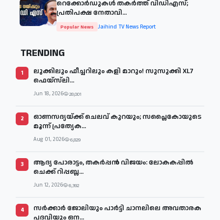
റെക്കോർഡുകൾ തകർത്ത് വിഡിഎസ്;
പ്രതിപക്ഷ നേതാവി...
Jaihind TV News Report
Popular News
TRENDING
ലുക്കിലും ഫീച്ചറിലും കളി മാറും! സുസുക്കി XL7
1
ഫെയ്‌സ്‌ലി...
Jun 18, 2026
28,001
ഓണസദ്യയ്ക്ക് ചെലവ് കുറയും; സപ്ലൈകോയുടെ
2
മൂന്ന് പ്രത്യേക...
Aug 01, 2026
6,829
ആദ്യ പോരാട്ടം, തകർപ്പൻ വിജയം: ലോകകപ്പിൽ
3
ചെക്ക് റിപ്പബ്ല...
Jun 12, 2026
6,392
സര്‍ക്കാര്‍ ജോലിയും പാര്‍ട്ടി ചാനലിലെ അവതാരക
4
പദവിയും ഒന...