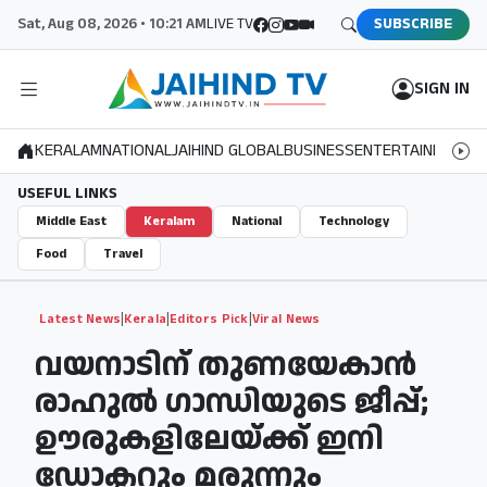
Sat, Aug 08, 2026 • 10:21 AM
LIVE TV
SUBSCRIBE
SIGN IN
KERALAM
NATIONAL
JAIHIND GLOBAL
BUSINESS
ENTERTAINMENT
S
USEFUL LINKS
Middle East
Keralam
National
Technology
Food
Travel
|
|
|
Latest News
Kerala
Editors Pick
Viral News
വയനാടിന് തുണയേകാൻ
രാഹുല്‍ ഗാന്ധിയുടെ ജീപ്പ്;
ഊരുകളിലേയ്ക്ക് ഇനി
ഡോക്ടറും മരുന്നും