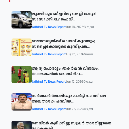
ലുക്കിലും ഫീച്ചറിലും കളി മാറും!
സുസുക്കി XL7 ഫെയ്‌...
Jaihind TV News Report
Jun 18, 2026
28,001
ഓണസദ്യയ്ക്ക് ചെലവ് കുറയും;
സപ്ലൈകോയുടെ മൂന്ന് പ്രത...
Jaihind TV News Report
Aug 01, 2026
6,829
ആദ്യ പോരാട്ടം, തകർപ്പൻ വിജയം:
ലോകകപ്പിൽ ചെക്ക് റിപ...
Jaihind TV News Report
Jun 12, 2026
6,392
സര്‍ക്കാര്‍ ജോലിയും പാര്‍ട്ടി ചാനലിലെ
അവതാരക പദവിയ...
Jaihind TV News Report
Jun 25, 2026
4,874
നെയ്മര്‍ കളിക്കില്ല; സൂപ്പര്‍ താരമില്ലാതെ
ലോകകപ്പി...