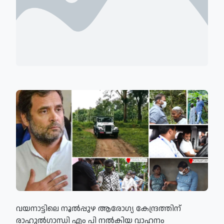
വയനാട്ടിലെ നൂൽപ്പുഴ ആരോഗ്യ കേന്ദ്രത്തിന്
രാഹുൽഗാന്ധി എം പി നൽകിയ വാഹനം