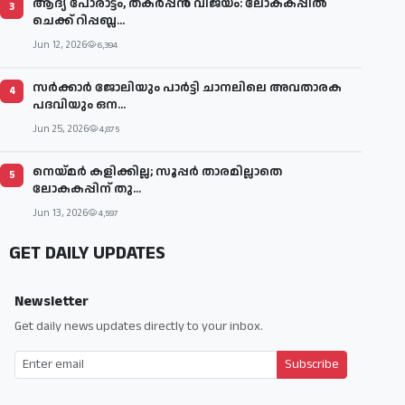
ആദ്യ പോരാട്ടം, തകർപ്പൻ വിജയം: ലോകകപ്പിൽ
3
ചെക്ക് റിപ്പബ്ല...
Jun 12, 2026
6,394
സര്‍ക്കാര്‍ ജോലിയും പാര്‍ട്ടി ചാനലിലെ അവതാരക
4
പദവിയും ഒന...
Jun 25, 2026
4,875
നെയ്മര്‍ കളിക്കില്ല; സൂപ്പര്‍ താരമില്ലാതെ
5
ലോകകപ്പിന് തു...
Jun 13, 2026
4,597
GET DAILY UPDATES
Newsletter
Get daily news updates directly to your inbox.
Subscribe