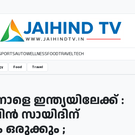
SPORTS
AUTO
WELLNESS
FOOD
TRAVEL
TECH
gy
Food
Travel
ാളെ ഇന്ത്യയിലേക്ക് :
ന്‍ സായിദിന്
ുക്കും​ ​;