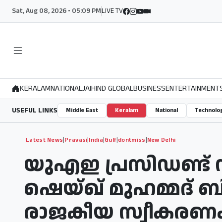
Sat, Aug 08, 2026 • 05:09 PM
LIVE TV
KERALAM
NATIONAL
JAIHIND GLOBAL
BUSINESS
ENTERTAINMENT
USEFUL LINKS
Middle East
Keralam
National
Technolo
|
|
|
|
|
Latest News
Pravasi
India
Gulf
dontmiss
New Delhi
​യുഎഇ പ്രസിഡണ്ട് ന
ഷെയ്ഖ് മുഹമ്മദ് ബി
രാജകീയ സ്വീകരണം ഒര