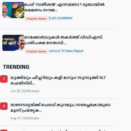
പേര് ‘സതീശന്‍’ എന്നാണോ ? ദുബായില്‍
ഭക്ഷണം സൗജ...
ELVIS CHUMMAR
Popular News
റെക്കോർഡുകൾ തകർത്ത് വിഡിഎസ്;
പ്രതിപക്ഷ നേതാവി...
Jaihind TV News Report
Popular News
TRENDING
ലുക്കിലും ഫീച്ചറിലും കളി മാറും! സുസുക്കി XL7
1
ഫെയ്‌സ്‌ലി...
Jun 18, 2026
28,002
ഓണസദ്യയ്ക്ക് ചെലവ് കുറയും; സപ്ലൈകോയുടെ
2
മൂന്ന് പ്രത്യേക...
Aug 01, 2026
6,844