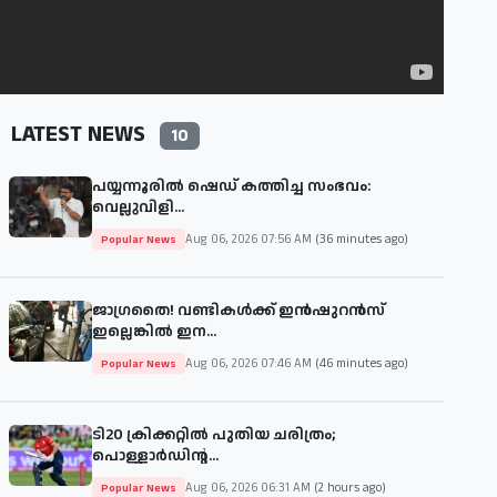
LATEST NEWS
10
പയ്യന്നൂരില്‍ ഷെഡ് കത്തിച്ച സംഭവം:
വെല്ലുവിളി...
Aug 06, 2026 07:56 AM
(36 minutes ago)
Popular News
ജാഗ്രതൈ! വണ്ടികള്‍ക്ക് ഇൻഷുറൻസ്
ഇല്ലെങ്കിൽ ഇന...
Aug 06, 2026 07:46 AM
(46 minutes ago)
Popular News
ടി20 ക്രിക്കറ്റിൽ പുതിയ ചരിത്രം;
പൊള്ളാർഡിന്റ...
Aug 06, 2026 06:31 AM
(2 hours ago)
Popular News