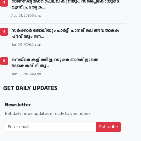
ഓണസദ്യയ്ക്ക് ചെലവ് കുറയും; സപ്ലൈകോയുടെ
3
മൂന്ന് പ്രത്യേക...
Aug 01, 2026
6,187
സര്‍ക്കാര്‍ ജോലിയും പാര്‍ട്ടി ചാനലിലെ അവതാരക
4
പദവിയും ഒന...
Jun 25, 2026
4,841
നെയ്മര്‍ കളിക്കില്ല; സൂപ്പര്‍ താരമില്ലാതെ
5
ലോകകപ്പിന് തു...
Jun 13, 2026
4,587
GET DAILY UPDATES
Newsletter
Get daily news updates directly to your inbox.
Subscribe