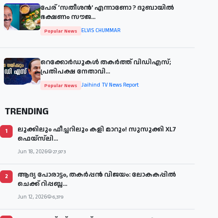
പേര് ‘സതീശന്‍’ എന്നാണോ ? ദുബായില്‍
ഭക്ഷണം സൗജ...
ELVIS CHUMMAR
Popular News
റെക്കോർഡുകൾ തകർത്ത് വിഡിഎസ്;
പ്രതിപക്ഷ നേതാവി...
Jaihind TV News Report
Popular News
TRENDING
ലുക്കിലും ഫീച്ചറിലും കളി മാറും! സുസുക്കി XL7
1
ഫെയ്‌സ്‌ലി...
Jun 18, 2026
27,973
ആദ്യ പോരാട്ടം, തകർപ്പൻ വിജയം: ലോകകപ്പിൽ
2
ചെക്ക് റിപ്പബ്ല...
Jun 12, 2026
6,379