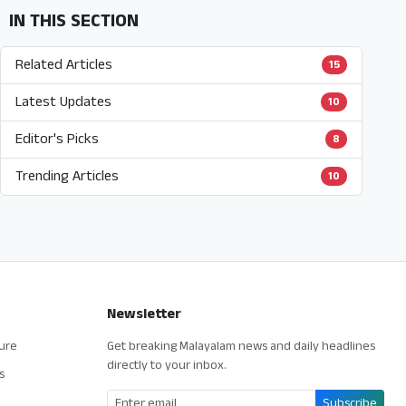
IN THIS SECTION
Related Articles
15
Latest Updates
10
Editor's Picks
8
Trending Articles
10
Newsletter
ture
Get breaking Malayalam news and daily headlines
directly to your inbox.
s
Subscribe