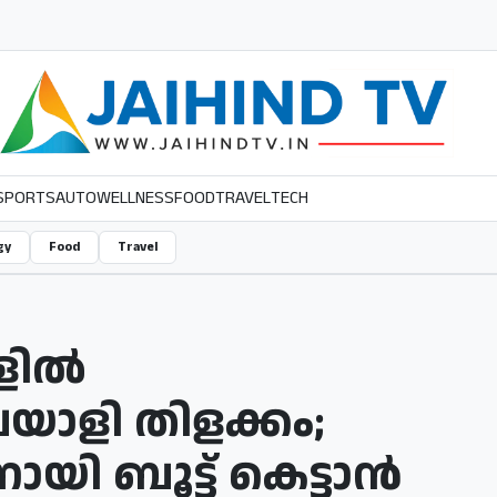
SPORTS
AUTO
WELLNESS
FOOD
TRAVEL
TECH
gy
Food
Travel
ില്‍
ലയാളി തിളക്കം;
യി ബൂട്ട് കെട്ടാന്‍