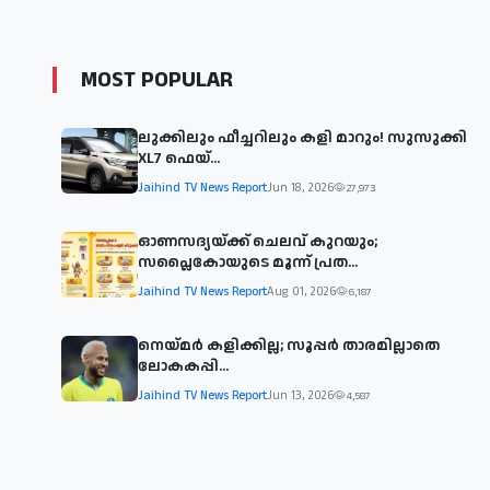
MOST POPULAR
ലുക്കിലും ഫീച്ചറിലും കളി മാറും! സുസുക്കി
XL7 ഫെയ്‌...
Jaihind TV News Report
Jun 18, 2026
27,973
ഓണസദ്യയ്ക്ക് ചെലവ് കുറയും;
സപ്ലൈകോയുടെ മൂന്ന് പ്രത...
Jaihind TV News Report
Aug 01, 2026
6,187
നെയ്മര്‍ കളിക്കില്ല; സൂപ്പര്‍ താരമില്ലാതെ
ലോകകപ്പി...
Jaihind TV News Report
Jun 13, 2026
4,587