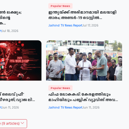
Popular News
 ലക്ഷ്യം;
ഇന്ത്യയ്ക്ക് അഭിമാനമായി മലയാളി
ിന്റെ
താരം; അണ്ടർ-19 ടെസ്റ്റിൽ...
...
Jaihind TV News Report
Jul 17, 2026
rt
Jul 18, 2026
Popular News
 ലൈവ് ഫ്രീ'
ഫിഫ ലോകകപ്പ്: കേരളത്തിലും
രുത്; വ്യാജ ലി...
മാഹിയിലും പബ്ലിക് വ്യൂവിങ് അവ...
rt
Jun 11, 2026
Jaihind TV News Report
Jun 11, 2026
(9 articles)