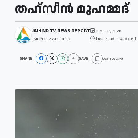
തഹ്സീന്‍ മുഹമ്മദ്
JAIHIND TV NEWS REPORT
June 02, 2026
1 min read
•
Updated: 
JAIHIND TV WEB DESK
SHARE:
SAVE:
Login to save