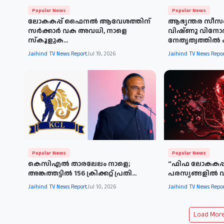
Popular News
Popular News
ലോകകപ്പ് ഫൈനൽ ആവേശത്തിന്
ആഭ്യന്തര സീസൺ
സർക്കാർ വക അവധി, നാളെ
വിഷ്ണു വിനോദ
സ്കൂളുക...
നേതൃത്വത്തിൽ ക
Jaihind TV News Report
Jul 19, 2026
Jaihind TV News Repo
Popular News
Popular News
കെസിഎൽ താരലേലം നാളെ;
'‘ഫിഫ ലോകകപ്പ്
അങ്കത്തട്ടിൽ 156 ക്രിക്കറ്റ് പ്രതി...
പരസ്യങ്ങളിൽ വീഴ
Jaihind TV News Report
Jul 10, 2026
Jaihind TV News Repo
Load More 