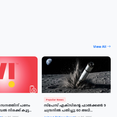
View All
Popular News
വികസനത്തിന് പണം
സ്‌പേസ് എക്‌സിന്റെ ഫാൽക്കൺ 9
ിരക്ക് കൂട്ട...
ചന്ദ്രനിൽ പതിച്ചു; 60 അടി...