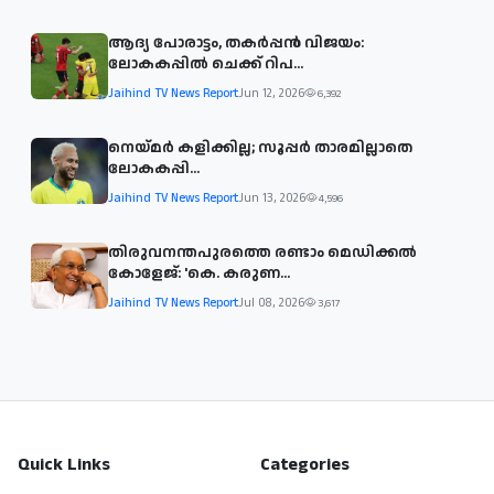
ആദ്യ പോരാട്ടം, തകർപ്പൻ വിജയം:
ലോകകപ്പിൽ ചെക്ക് റിപ...
Jaihind TV News Report
Jun 12, 2026
6,392
നെയ്മര്‍ കളിക്കില്ല; സൂപ്പര്‍ താരമില്ലാതെ
ലോകകപ്പി...
Jaihind TV News Report
Jun 13, 2026
4,596
തിരുവനന്തപുരത്തെ രണ്ടാം മെഡിക്കൽ
കോളേജ്: 'കെ. കരുണ...
Jaihind TV News Report
Jul 08, 2026
3,617
Quick Links
Categories