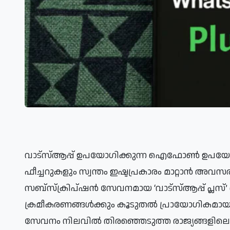
വാട്‌സ്ആപ്പ് ഉപയോഗിക്കുന്ന ഐഫോൺ ഉപയോക്താക്കൾക്ക് ഇനി മുതൽ ആപ്പിന്റെ ലുക്കും 
ഫീച്ചറുകളും സ്വന്തം ഇഷ്ടപ്രകാരം മാറ്റാൻ അവസരം. വാട്‌സ്ആപ്പിന്റെ പുതിയ
സബ്‌സ്‌ക്രിപ്ഷൻ സേവനമായ ‘വാട്‌സ്ആപ്പ് പ്ലസ്’ ഐഒഎസ് പ്ലാറ്റ്‌ഫോമിൽ അവതരിപ്പിച്ചു. വ്യക്തിഗത 
ക്രമീകരണങ്ങൾക്കും കൂടുതൽ പ്രായോഗികമായ
സേവനം നിലവിൽ തിരഞ്ഞെടുത്ത രാജ്യങ്ങളിലെ 