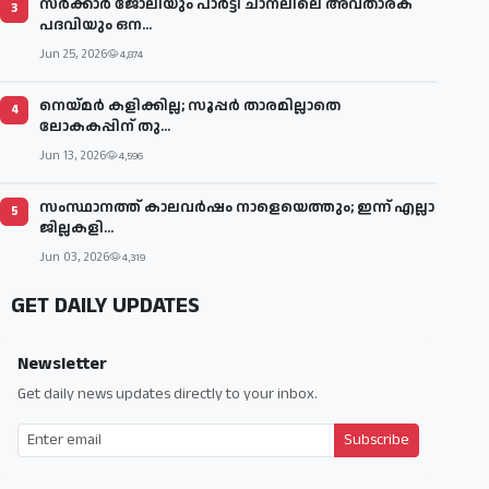
സര്‍ക്കാര്‍ ജോലിയും പാര്‍ട്ടി ചാനലിലെ അവതാരക
3
പദവിയും ഒന...
Jun 25, 2026
4,874
നെയ്മര്‍ കളിക്കില്ല; സൂപ്പര്‍ താരമില്ലാതെ
4
ലോകകപ്പിന് തു...
Jun 13, 2026
4,596
സംസ്ഥാനത്ത് കാലവര്‍ഷം നാളെയെത്തും; ഇന്ന് എല്ലാ
5
ജില്ലകളി...
Jun 03, 2026
4,319
GET DAILY UPDATES
Newsletter
Get daily news updates directly to your inbox.
Subscribe