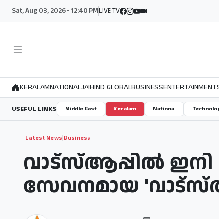
Sat, Aug 08, 2026 • 12:40 PM
LIVE TV
KERALAM
NATIONAL
JAIHIND GLOBAL
BUSINESS
ENTERTAINMENT
USEFUL LINKS
Middle East
Keralam
National
Technolo
|
Latest News
Business
വാട്‌സ്ആപ്പിൽ ഇനി വ
സേവനമായ 'വാട്‌സ്ആപ