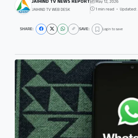
JAIHIND TV NEWS REPORT
May 12, 2026
1 min read
•
Updated: 
JAIHIND TV WEB DESK
SHARE:
SAVE:
Login to save