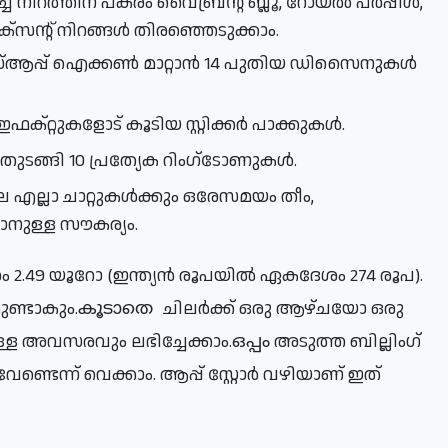
്ച നിറത്തിന് പകരം വൈബ്രന്റ് ബ്ലൂ, റോയൽ പർപ്പിൾ, 
ഗോൾഡൻ യെല്ലോ ഉൾപ്പെടെ 18 വ്യത്യസ്ത ആക്‌സന്റ് നിറങ്ങൾ തിരഞ്ഞെടുക്കാം.
ഫക്റ്റുകളോട് കൂടിയ സ്റ്റിക്കർ പാക്കുകൾ.
പുതിയ റിംഗ്‌ടോണുകൾ: ഫ്ലട്ടർ, ടെമ്പോ, റിപ്പിൾ തുടങ്ങി 10 പ്രത്യേക റിംഗ്‌ടോണുകൾ.
നുള്ള സൗകര്യം.
 2.49 യൂറോ (ഇന്ത്യൻ രൂപയിൽ ഏകദേശം 274 രൂപ). 
ുണ്ടാകും.
 ചിലർക്ക് ഒരു ആഴ്ചയോ ഒരു 
കൂടാതെ
ള അവസരവും ലഭിച്ചേക്കാം.
 അടുത്ത ബില്ലിംഗ് 
ഒപ്പം