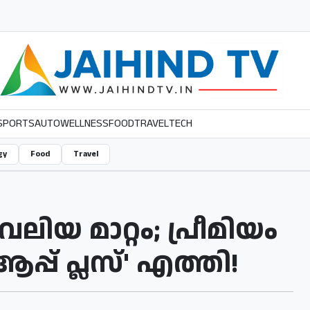
SPORTS
AUTO
WELLNESS
FOOD
TRAVEL
TECH
gy
Food
Travel
ലിയ മാറ്റം; പ്രീമിയം
്പ് പ്ലസ്' എത്തി!