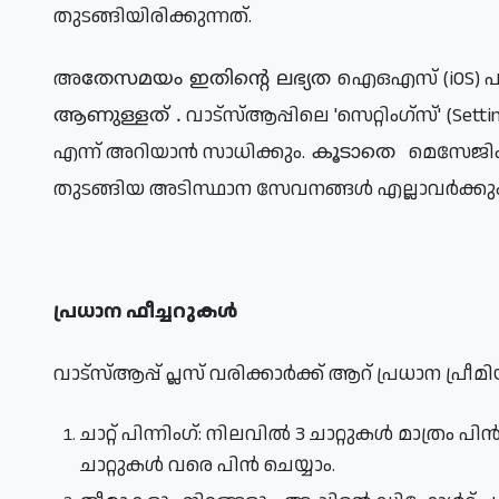
തുടങ്ങിയിരിക്കുന്നത്.
അ
ഐഒഎസ് (iOS) പതി
തേസമയം
ഇതിന്റെ
ലഭ്യത
 വാട്‌സ്ആപ്പിലെ 'സെറ്റിംഗ്‌സ്' (Settings) വിഭാഗത്തിൽ ഈ സബ്‌സ്‌ക്രിപ്ഷൻ ലഭ്യമാണോ 
ആണുള്ളത്
 .
എന്ന് അറിയാൻ സാധിക്കും.
മെസേജിംഗ
കൂടാതെ
തുടങ്ങിയ അടിസ്ഥാന സേവനങ്ങൾ എല്ലാവർക്കു
പ്രധാന ഫീച്ചറുകൾ
വാട്‌സ്ആപ്പ് പ്ലസ് വരിക്കാർക്ക് ആറ് പ്രധാന പ്ര
ചാറ്റ് പിന്നിംഗ്: നിലവിൽ 3 ചാറ്റുകൾ മാത്രം പിൻ ചെയ്യാൻ 
ചാറ്റുകൾ വരെ പിൻ ചെയ്യാം.