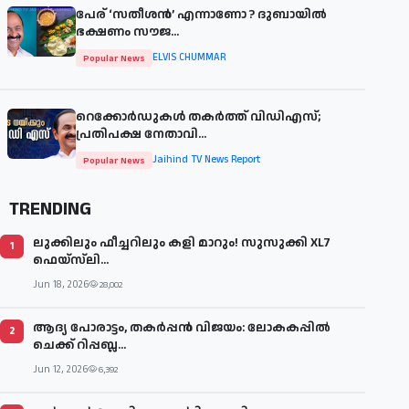
പേര് ‘സതീശന്‍’ എന്നാണോ ? ദുബായില്‍
ഭക്ഷണം സൗജ...
ELVIS CHUMMAR
Popular News
റെക്കോർഡുകൾ തകർത്ത് വിഡിഎസ്;
പ്രതിപക്ഷ നേതാവി...
Jaihind TV News Report
Popular News
TRENDING
ലുക്കിലും ഫീച്ചറിലും കളി മാറും! സുസുക്കി XL7
1
ഫെയ്‌സ്‌ലി...
Jun 18, 2026
28,002
ആദ്യ പോരാട്ടം, തകർപ്പൻ വിജയം: ലോകകപ്പിൽ
2
ചെക്ക് റിപ്പബ്ല...
Jun 12, 2026
6,392