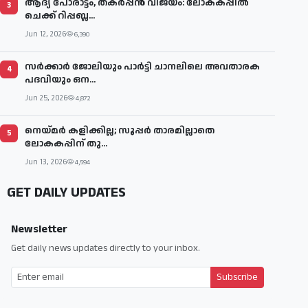
ആദ്യ പോരാട്ടം, തകർപ്പൻ വിജയം: ലോകകപ്പിൽ
3
ചെക്ക് റിപ്പബ്ല...
Jun 12, 2026
6,390
സര്‍ക്കാര്‍ ജോലിയും പാര്‍ട്ടി ചാനലിലെ അവതാരക
4
പദവിയും ഒന...
Jun 25, 2026
4,872
നെയ്മര്‍ കളിക്കില്ല; സൂപ്പര്‍ താരമില്ലാതെ
5
ലോകകപ്പിന് തു...
Jun 13, 2026
4,594
GET DAILY UPDATES
Newsletter
Get daily news updates directly to your inbox.
Subscribe