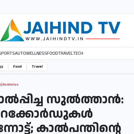
SPORTS
AUTO
WELLNESS
FOOD
TRAVEL
TECH
gy
Food
Travel
|
s
dontmiss
ൽപ്പിച്ച സുൽത്താൻ:
, റെക്കോർഡുകൾ
നോട്ട്; കാൽപന്തിന്റെ