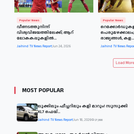
Popular News
Popular News
വീണടത്തുനിന്ന്
റെക്കോർഡുകള
വിശ്വവിജയത്തിലേക്ക്; ആറ്
പെരുമഴക്കാലം; 
ലോകകപ്പുകളില്‍...
രാജ്യങ്ങൾ, കള...
Jaihind TV News Report
Jun 24, 2026
Jaihind TV News Repo
Load More 
MOST POPULAR
ലുക്കിലും ഫീച്ചറിലും കളി മാറും! സുസുക്കി
XL7 ഫെയ്‌...
Jaihind TV News Report
Jun 18, 2026
27,998