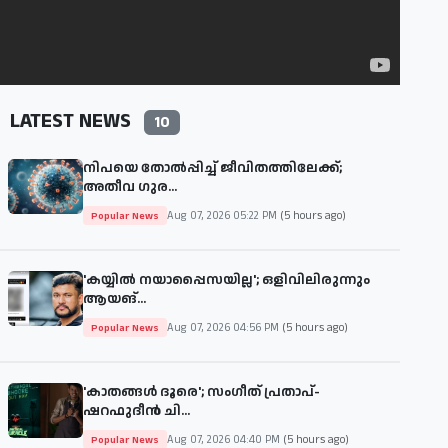
LATEST NEWS
10
നിപയെ തോല്‍പ്പിച്ച് ജീവിതത്തിലേക്ക്;
അതീവ ഗുര...
Aug 07, 2026 05:22 PM
(5 hours ago)
Popular News
'കയ്യില്‍ നയാപ്പൈസയില്ല'; ഒളിവിലിരുന്നും
ആയങ്...
Aug 07, 2026 04:56 PM
(5 hours ago)
Popular News
'കാതങ്ങള്‍ ദൂരെ'; സംഗീത് പ്രതാപ്-
ഷറഫുദീന്‍ ചി...
Aug 07, 2026 04:40 PM
(5 hours ago)
Popular News