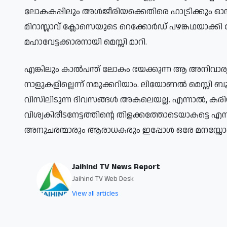
ലോകകപ്പിലും അൾജീരിയക്കെതിരെ ഹാട്രിക്കും ഓസ
മിറാസ്ലാവ് ക്ലോസെയുടെ റെക്കോർഡ് പഴങ്കഥയാക്കി
മഹാവേട്ടക്കാരനായി മെസ്സി മാറി.
എങ്കിലും കാൽപന്ത് ലോകം ഭയക്കുന്ന ആ അനിവാര്
നാളുകളില്ലെന്ന് നമുക്കറിയാം. ലിയോണൽ മെസ്സി ബ
വിസിലിടുന്ന ദിവസങ്ങൾ അകലെയല്ല. എന്നാൽ, കര
വിശ്വകിരീടനേട്ടത്തിന്റെ തിളക്കത്തോടെയാകട്ടെ എ
അനുചരന്മാരും ആരാധകരും ഇപ്പോൾ ഒരേ മനസ്സോടെ
Jaihind TV News Report
Jaihind TV Web Desk
View all articles