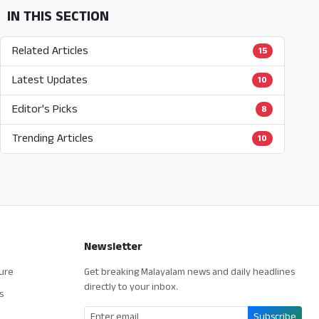
IN THIS SECTION
Related Articles
15
Latest Updates
10
Editor's Picks
8
Trending Articles
10
Newsletter
ture
Get breaking Malayalam news and daily headlines
directly to your inbox.
s
Subscribe