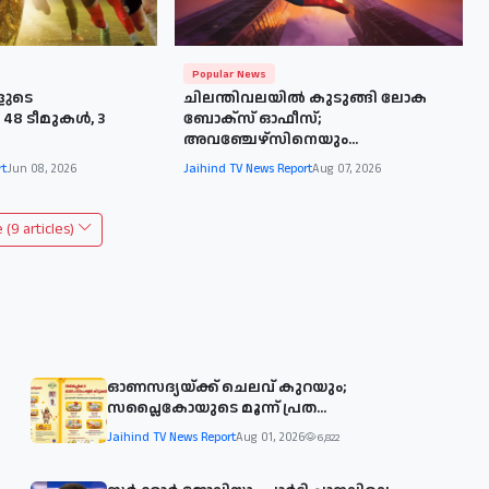
Popular News
ുടെ
ചിലന്തിവലയിൽ കുടുങ്ങി ലോക
48 ടീമുകൾ, 3
ബോക്സ് ഓഫീസ്;
അവഞ്ചേഴ്സിനെയും...
rt
Jun 08, 2026
Jaihind TV News Report
Aug 07, 2026
(9 articles)
ഓണസദ്യയ്ക്ക് ചെലവ് കുറയും;
സപ്ലൈകോയുടെ മൂന്ന് പ്രത...
Jaihind TV News Report
Aug 01, 2026
6,822