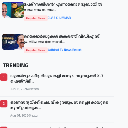
പേര് ‘സതീശന്‍’ എന്നാണോ ? ദുബായില്‍
ഭക്ഷണം സൗജ...
ELVIS CHUMMAR
Popular News
റെക്കോർഡുകൾ തകർത്ത് വിഡിഎസ്;
പ്രതിപക്ഷ നേതാവി...
Jaihind TV News Report
Popular News
TRENDING
ലുക്കിലും ഫീച്ചറിലും കളി മാറും! സുസുക്കി XL7
1
ഫെയ്‌സ്‌ലി...
Jun 18, 2026
27,998
ഓണസദ്യയ്ക്ക് ചെലവ് കുറയും; സപ്ലൈകോയുടെ
2
മൂന്ന് പ്രത്യേക...
Aug 01, 2026
6,822