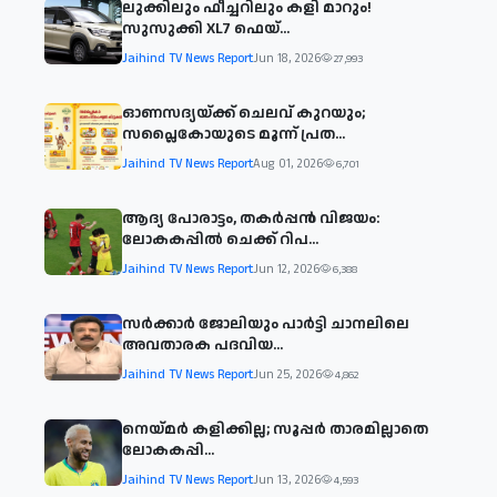
ലുക്കിലും ഫീച്ചറിലും കളി മാറും!
സുസുക്കി XL7 ഫെയ്‌...
Jaihind TV News Report
Jun 18, 2026
27,993
ഓണസദ്യയ്ക്ക് ചെലവ് കുറയും;
സപ്ലൈകോയുടെ മൂന്ന് പ്രത...
Jaihind TV News Report
Aug 01, 2026
6,701
ആദ്യ പോരാട്ടം, തകർപ്പൻ വിജയം:
ലോകകപ്പിൽ ചെക്ക് റിപ...
Jaihind TV News Report
Jun 12, 2026
6,388
സര്‍ക്കാര്‍ ജോലിയും പാര്‍ട്ടി ചാനലിലെ
അവതാരക പദവിയ...
Jaihind TV News Report
Jun 25, 2026
4,862
നെയ്മര്‍ കളിക്കില്ല; സൂപ്പര്‍ താരമില്ലാതെ
ലോകകപ്പി...
Jaihind TV News Report
Jun 13, 2026
4,593