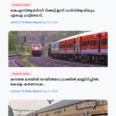
Popular News
കെഎസ്ആർടിസി ടിക്കറ്റ് ഇനി വാട്സ്ആപ്പിലും;
എഐ ചാറ്റ്ബോട്...
Jaihind TV News Report
Aug 04, 2026
Popular News
കനത്ത മഴയിൽ റെയിൽവേ ട്രാക്കിൽ മണ്ണിടിച്ചിൽ;
കേരള-കർണാടക...
Jaihind TV News Report
Aug 02, 2026