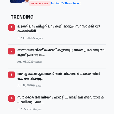
Jaihind TV News Report
Popular News
TRENDING
ലുക്കിലും ഫീച്ചറിലും കളി മാറും! സുസുക്കി XL7
1
ഫെയ്‌സ്‌ലി...
Jun 18, 2026
27,993
ഓണസദ്യയ്ക്ക് ചെലവ് കുറയും; സപ്ലൈകോയുടെ
2
മൂന്ന് പ്രത്യേക...
Aug 01, 2026
6,701
ആദ്യ പോരാട്ടം, തകർപ്പൻ വിജയം: ലോകകപ്പിൽ
3
ചെക്ക് റിപ്പബ്ല...
Jun 12, 2026
6,388
സര്‍ക്കാര്‍ ജോലിയും പാര്‍ട്ടി ചാനലിലെ അവതാരക
4
പദവിയും ഒന...
Jun 25, 2026
4,862