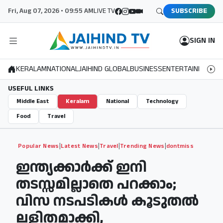
Fri, Aug 07, 2026 • 09:55 AM
LIVE TV
SUBSCRIBE
SIGN IN
KERALAM
NATIONAL
JAIHIND GLOBAL
BUSINESS
ENTERTAINMENT
S
USEFUL LINKS
Middle East
Keralam
National
Technology
Food
Travel
|
|
|
|
Popular News
Latest News
Travel
Trending News
dontmiss
ഇന്ത്യക്കാർക്ക് ഇനി
തടസ്സമില്ലാതെ പറക്കാം;
വിസ നടപടികൾ കൂടുതൽ
ലളിതമാക്കി,