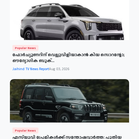
Popular News
ഫോർച്യൂണറിന് വെല്ലുവിളിയാകാൻ കിയ സൊറന്റോ;
ഔദ്യോഗിക ബുക്...
Jaihind TV News Report
Aug 03, 2026
Popular News
എസ്‌യുവി പ്രേമികൾക്ക് സന്തോഷവാർത്ത: പുതിയ