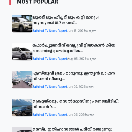
MOST POPULAR
ലുക്കിലും ഫീച്ചറിലും കളി മാറും!
സുസുക്കി XL7 ഫെയ്‌...
Jaihind TV News Report
Jun 18, 2026
27,973
ഫോർച്യൂണറിന് വെല്ലുവിളിയാകാൻ കിയ
സൊറന്റോ; ഔദ്യോഗിക...
Jaihind TV News Report
Aug 03, 2026
1,585
എസ്‌യുവി ഭ്രമം മാറുന്നു; ഇന്ത്യൻ വാഹന
വിപണി വീണ്ടു...
Jaihind TV News Report
Jun 07, 2026
893
ക്രെറ്റയ്ക്കും സെൽറ്റോസിനും നെഞ്ചിടിപ്പ്;
നിസാൻ ‘ട...
Jaihind TV News Report
Jun 06, 2026
776
ടെസ്‌ല ഇതിഹാസങ്ങൾ പടിയിറങ്ങുന്നു;