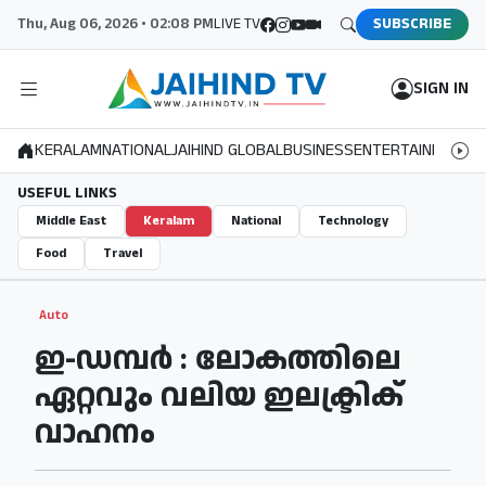
Thu, Aug 06, 2026 • 02:08 PM
LIVE TV
SUBSCRIBE
SIGN IN
KERALAM
NATIONAL
JAIHIND GLOBAL
BUSINESS
ENTERTAINMENT
S
USEFUL LINKS
Middle East
Keralam
National
Technology
Food
Travel
Auto
ഇ-ഡമ്പർ : ലോകത്തിലെ
ഏറ്റവും വലിയ ഇലക്ട്രിക്
വാഹനം