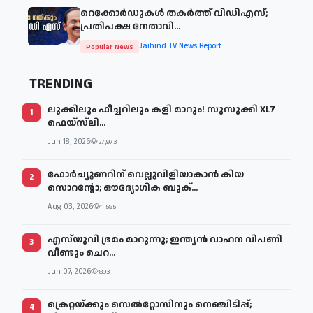
റെക്കോർഡുകൾ തകർത്ത് വിഡിഎസ്;
പ്രതിപക്ഷ നേതാവി...
Jaihind TV News Report
Popular News
TRENDING
ലുക്കിലും ഫീച്ചറിലും കളി മാറും! സുസുക്കി XL7
1
ഫെയ്‌സ്‌ലി...
Jun 18, 2026
27,973
ഫോർച്യൂണറിന് വെല്ലുവിളിയാകാൻ കിയ
2
സൊറന്റോ; ഔദ്യോഗിക ബുക്...
Aug 03, 2026
1,585
എസ്‌യുവി ഭ്രമം മാറുന്നു; ഇന്ത്യൻ വാഹന വിപണി
3
വീണ്ടും ചെറ...
Jun 07, 2026
893
ക്രെറ്റയ്ക്കും സെൽറ്റോസിനും നെഞ്ചിടിപ്പ്;
4