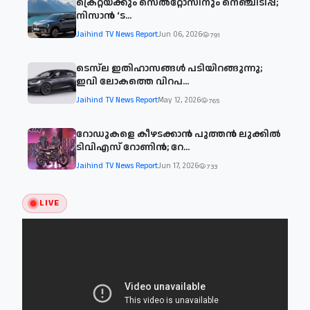
ക്രെറ്റയ്ക്കും സെൽറ്റോസിനും നെഞ്ചിടിപ്പ്;
നിസാൻ ‘ട...
Jaihind TV News Report
Jun 06, 2026
791
ടെസ്‌ല ഇതിഹാസങ്ങൾ പടിയിറങ്ങുന്നു;
ഇവി ലോകത്തെ വിറപ...
Jaihind TV News Report
May 12, 2026
765
റോഡുകളെ കീഴടക്കാൻ പുത്തൻ ലുക്കിൽ
ടിവിഎസ് റോണിൻ; റേ...
Jaihind TV News Report
Jun 17, 2026
733
LIVE