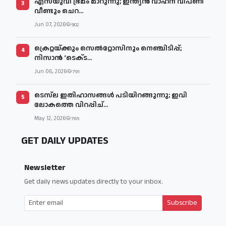
എസ്‌യുവി ഭ്രമം മാറുന്നു; ഇന്ത്യൻ വാഹന വിപണി
3
വീണ്ടും ചെറ...
Jun 07, 2026
902
ക്രെറ്റയ്ക്കും സെൽറ്റോസിനും നെഞ്ചിടിപ്പ്;
4
നിസാൻ ‘ടെക്‌ട...
Jun 06, 2026
791
ടെസ്‌ല ഇതിഹാസങ്ങൾ പടിയിറങ്ങുന്നു; ഇവി
5
ലോകത്തെ വിറപ്പിച്...
May 12, 2026
765
GET DAILY UPDATES
Newsletter
Get daily news updates directly to your inbox.
Subscribe