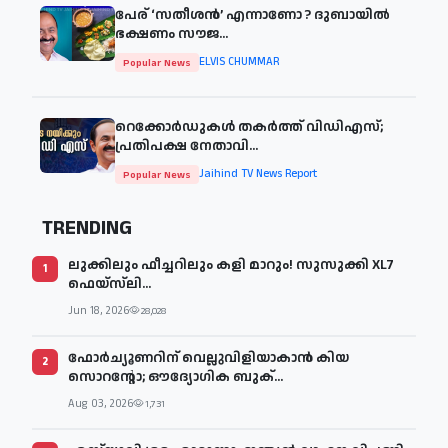
പേര് ‘സതീശന്‍’ എന്നാണോ ? ദുബായില്‍
ഭക്ഷണം സൗജ...
ELVIS CHUMMAR
Popular News
റെക്കോർഡുകൾ തകർത്ത് വിഡിഎസ്;
പ്രതിപക്ഷ നേതാവി...
Jaihind TV News Report
Popular News
TRENDING
ലുക്കിലും ഫീച്ചറിലും കളി മാറും! സുസുക്കി XL7
1
ഫെയ്‌സ്‌ലി...
Jun 18, 2026
28,028
ഫോർച്യൂണറിന് വെല്ലുവിളിയാകാൻ കിയ
2
സൊറന്റോ; ഔദ്യോഗിക ബുക്...
Aug 03, 2026
1,731