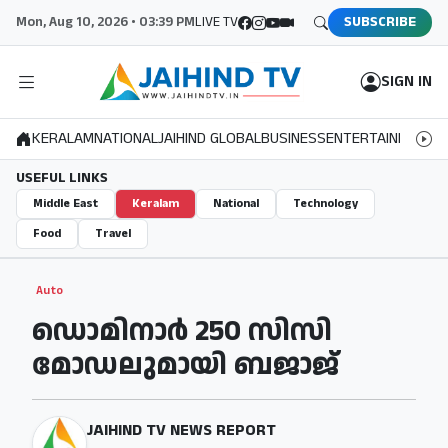
Mon, Aug 10, 2026 • 03:39 PM
LIVE TV
SUBSCRIBE
SIGN IN
KERALAM
NATIONAL
JAIHIND GLOBAL
BUSINESS
ENTERTAINMENT
S
USEFUL LINKS
Middle East
Keralam
National
Technology
Food
Travel
Auto
ഡൊമിനാർ 250 സിസി
മോഡലുമായി ബജാജ്
JAIHIND TV NEWS REPORT