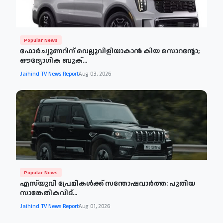
Popular News
ഫോർച്യൂണറിന് വെല്ലുവിളിയാകാൻ കിയ സൊറന്റോ;
ഔദ്യോഗിക ബുക്...
Jaihind TV News Report
Aug 03, 2026
Popular News
എസ്‌യുവി പ്രേമികൾക്ക് സന്തോഷവാർത്ത: പുതിയ
സാങ്കേതികവിദ്...
Jaihind TV News Report
Aug 01, 2026