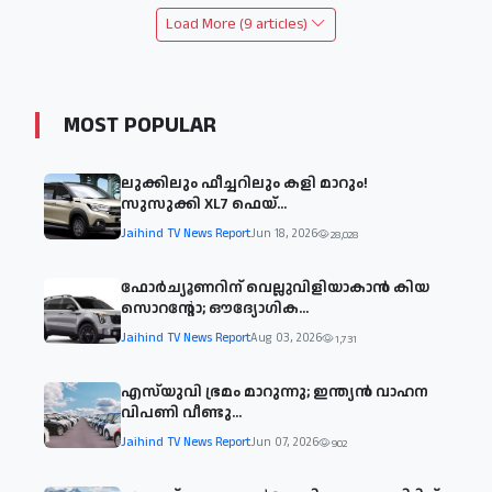
Load More (9 articles)
MOST POPULAR
ലുക്കിലും ഫീച്ചറിലും കളി മാറും!
സുസുക്കി XL7 ഫെയ്‌...
Jaihind TV News Report
Jun 18, 2026
28,028
ഫോർച്യൂണറിന് വെല്ലുവിളിയാകാൻ കിയ
സൊറന്റോ; ഔദ്യോഗിക...
Jaihind TV News Report
Aug 03, 2026
1,731
എസ്‌യുവി ഭ്രമം മാറുന്നു; ഇന്ത്യൻ വാഹന
വിപണി വീണ്ടു...
Jaihind TV News Report
Jun 07, 2026
902