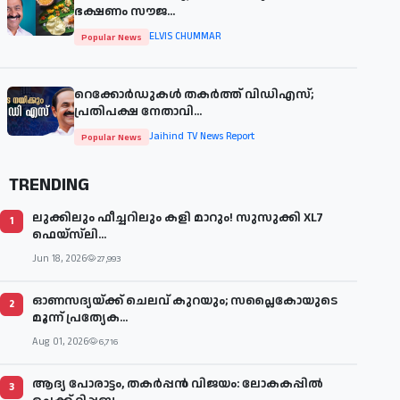
ഭക്ഷണം സൗജ...
ELVIS CHUMMAR
Popular News
റെക്കോർഡുകൾ തകർത്ത് വിഡിഎസ്;
പ്രതിപക്ഷ നേതാവി...
Jaihind TV News Report
Popular News
TRENDING
ലുക്കിലും ഫീച്ചറിലും കളി മാറും! സുസുക്കി XL7
1
ഫെയ്‌സ്‌ലി...
Jun 18, 2026
27,993
ഓണസദ്യയ്ക്ക് ചെലവ് കുറയും; സപ്ലൈകോയുടെ
2
മൂന്ന് പ്രത്യേക...
Aug 01, 2026
6,716
ആദ്യ പോരാട്ടം, തകർപ്പൻ വിജയം: ലോകകപ്പിൽ
3