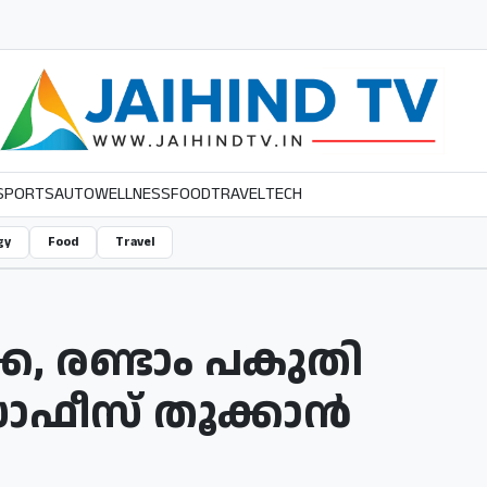
SPORTS
AUTO
WELLNESS
FOOD
TRAVEL
TECH
gy
Food
Travel
്ക, രണ്ടാം പകുതി
ോഫീസ് തൂക്കാൻ