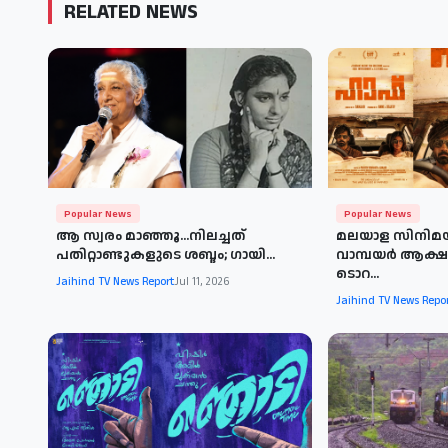
RELATED NEWS
Popular News
Popular News
ആ സ്വരം മാഞ്ഞൂ...നിലച്ചത്
മലയാള സിനിമ
പതിറ്റാണ്ടുകളുടെ ശബ്ദം; ​ഗായി...
വാമ്പയർ ആക്ഷൻ 
ടൊറ...
Jaihind TV News Report
Jul 11, 2026
Jaihind TV News Repo