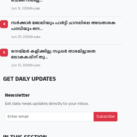
ചെക്ക് റിപ്പബ്ല...
Jun 12, 2026
6,389
സര്‍ക്കാര്‍ ജോലിയും പാര്‍ട്ടി ചാനലിലെ അവതാരക
4
പദവിയും ഒന...
Jun 25, 2026
4,864
നെയ്മര്‍ കളിക്കില്ല; സൂപ്പര്‍ താരമില്ലാതെ
5
ലോകകപ്പിന് തു...
Jun 13, 2026
4,593
GET DAILY UPDATES
Newsletter
Get daily news updates directly to your inbox.
Subscribe