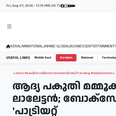
Fri, Aug 07, 2026 • 12:15 PM
LIVE TV
KERALAM
NATIONAL
JAIHIND GLOBAL
BUSINESS
ENTERTAINMENT
USEFUL LINKS
Middle East
Keralam
National
Technolo
|
|
|
|
|
Latest News
Kerala
Entertainment
India
Trending News
dontmiss
ആദ്യ പകുതി മമ്മൂക
ലാലേട്ടൻ; ബോക്സ
'പാട്രിയറ്റ്