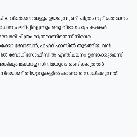
ില വിമർശനങ്ങളും ഉയരുന്നുണ്ട്. ചിത്രം നൂറ് ശതമാനം
ാന്യം ലഭിച്ചില്ലെന്നും ഒരു വിഭാഗം പ്രേക്ഷകർ
ു ശരാശരി ചിത്രം മാത്രമാണിതെന്ന് നിരാശ
കുഞ്ചാക്കോ ബോബൻ, ഫഹദ് ഫാസിൽ തുടങ്ങിയ വൻ
ളിൽ ബോക്സോഫീസിൽ എന്ത് ചലനം ഉണ്ടാക്കുമെന്ന്
െങ്കിലും മലയാള സിനിമയുടെ രണ്ട് കരുത്തർ
 നിരയാണ് തീയറ്ററുകളിൽ കാണാൻ സാധിക്കുന്നത്.