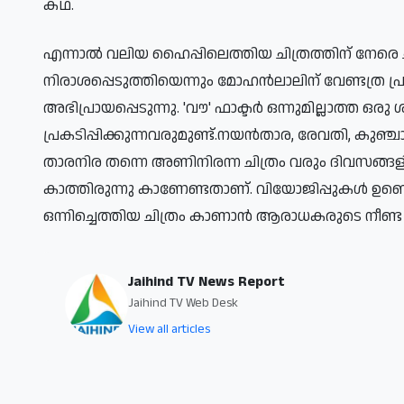
കഥ.
എന്നാൽ വലിയ ഹൈപ്പിലെത്തിയ ചിത്രത്തിന് നേരെ ച
നിരാശപ്പെടുത്തിയെന്നും മോഹൻലാലിന് വേണ്ടത്ര പ്രാധ
അഭിപ്രായപ്പെടുന്നു. 'വൗ' ഫാക്ടർ ഒന്നുമില്ലാത്ത ഒര
പ്രകടിപ്പിക്കുന്നവരുമുണ്ട്.നയൻതാര, രേവതി, 
താരനിര തന്നെ അണിനിരന്ന ചിത്രം വരും ദിവസങ്ങ
കാത്തിരുന്നു കാണേണ്ടതാണ്. വിയോജിപ്പുകൾ ഉണ്ട
ഒന്നിച്ചെത്തിയ ചിത്രം കാണാൻ ആരാധകരുടെ നീണ്ട
Jaihind TV News Report
Jaihind TV Web Desk
View all articles