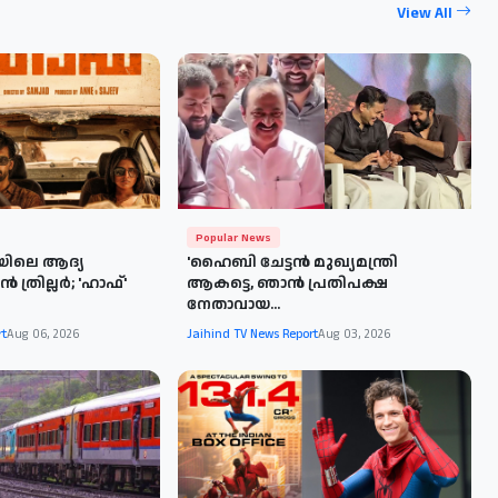
View All
Popular News
യിലെ ആദ്യ
'ഹൈബി ചേട്ടൻ മുഖ്യമന്ത്രി
ത്രില്ലർ; 'ഹാഫ്'
ആകട്ടെ, ഞാൻ പ്രതിപക്ഷ
നേതാവായ...
rt
Aug 06, 2026
Jaihind TV News Report
Aug 03, 2026