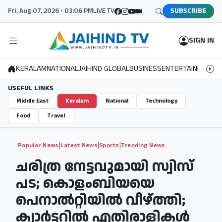
Fri, Aug 07, 2026 • 03:06 PM
LIVE TV
SUBSCRIBE
SIGN IN
KERALAM
NATIONAL
JAIHIND GLOBAL
BUSINESS
ENTERTAINMENT
S
USEFUL LINKS
Middle East
Keralam
National
Technology
Food
Travel
|
|
|
Popular News
Latest News
Sports
Trending News
ചരിത്ര നേട്ടവുമായി സ്വിസ്
പട; കൊളംബിയയെ
പെനാല്‍റ്റിയില്‍ വീഴ്ത്തി;
ക്വാര്‍ട്ടറില്‍ എതിരാളികള്‍