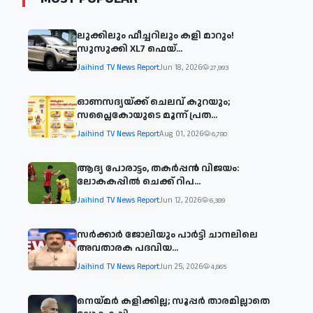
ലുക്കിലും ഫീച്ചറിലും കളി മാറും!
സുസുക്കി XL7 ഫെയ്‌...
Jaihind TV News Report
Jun 18, 2026
27,993
ഓണസദ്യയ്ക്ക് ചെലവ് കുറയും;
സപ്ലൈകോയുടെ മൂന്ന് പ്രത...
Jaihind TV News Report
Aug 01, 2026
6,780
ആദ്യ പോരാട്ടം, തകർപ്പൻ വിജയം:
ലോകകപ്പിൽ ചെക്ക് റിപ...
Jaihind TV News Report
Jun 12, 2026
6,389
സര്‍ക്കാര്‍ ജോലിയും പാര്‍ട്ടി ചാനലിലെ
അവതാരക പദവിയ...
Jaihind TV News Report
Jun 25, 2026
4,865
നെയ്മര്‍ കളിക്കില്ല; സൂപ്പര്‍ താരമില്ലാതെ