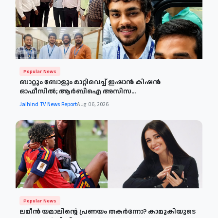
Popular News
ബാറ്റും ബോളും മാറ്റിവെച്ച് ഇഷാൻ കിഷൻ
ഓഫീസിൽ; ആർബിഐ അസിസ...
Jaihind TV News Report
Aug 06, 2026
Popular News
ലമീൻ യമാലിന്റെ പ്രണയം തകർന്നോ? കാമുകിയുടെ