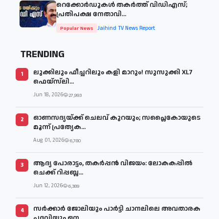
റെക്കോർഡുകൾ തകർത്ത് വിഡിഎസ്;
പ്രതിപക്ഷ നേതാവി...
Jaihind TV News Report
Popular News
TRENDING
ലുക്കിലും ഫീച്ചറിലും കളി മാറും! സുസുക്കി XL7
1
ഫെയ്‌സ്‌ലി...
Jun 18, 2026
27,993
ഓണസദ്യയ്ക്ക് ചെലവ് കുറയും; സപ്ലൈകോയുടെ
2
മൂന്ന് പ്രത്യേക...
Aug 01, 2026
6,780
ആദ്യ പോരാട്ടം, തകർപ്പൻ വിജയം: ലോകകപ്പിൽ
3
ചെക്ക് റിപ്പബ്ല...
Jun 12, 2026
6,389
സര്‍ക്കാര്‍ ജോലിയും പാര്‍ട്ടി ചാനലിലെ അവതാരക
4
പദവിയും ഒന...