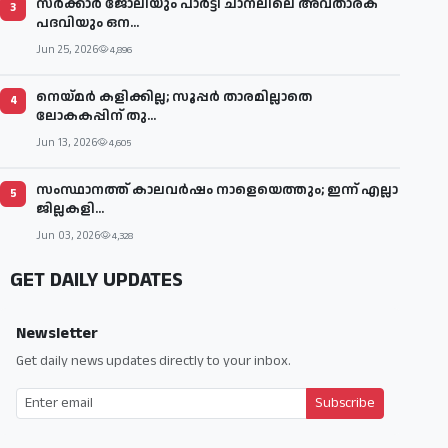
സര്‍ക്കാര്‍ ജോലിയും പാര്‍ട്ടി ചാനലിലെ അവതാരക
3
പദവിയും ഒന...
Jun 25, 2026
4,896
നെയ്മര്‍ കളിക്കില്ല; സൂപ്പര്‍ താരമില്ലാതെ
4
ലോകകപ്പിന് തു...
Jun 13, 2026
4,605
സംസ്ഥാനത്ത് കാലവര്‍ഷം നാളെയെത്തും; ഇന്ന് എല്ലാ
5
ജില്ലകളി...
Jun 03, 2026
4,328
GET DAILY UPDATES
Newsletter
Get daily news updates directly to your inbox.
Subscribe