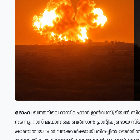
ദോഹ:
ഖത്തറിലെ റാസ് ലഫാൻ ഇൻഡസ്ട്രിയൽ സിറ
നടന്നു. റാസ് ലഫാനിലെ ബർസാൻ പ്ലാന്റിലുണ്ടായ സ
കാണാതായ 18 ജീവനക്കാർക്കായി തിരച്ചിൽ ഊർജിതമാ