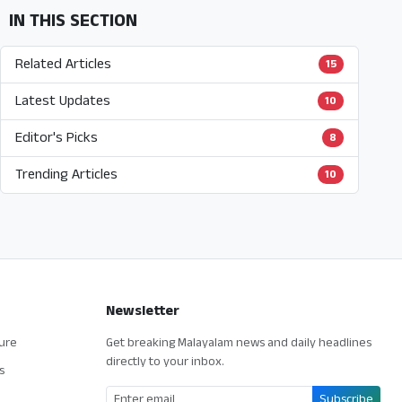
IN THIS SECTION
Related Articles
15
Latest Updates
10
Editor's Picks
8
Trending Articles
10
Newsletter
ture
Get breaking Malayalam news and daily headlines
directly to your inbox.
s
Subscribe