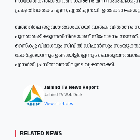
സാങ്കേതിക തകരാറാണ് കാരണമെന്ന് സംശയിക്കുന്നു. 
പ്രകൃതിവാതകം എന്ന, എൽഎൻജി ഉൽപാദന-കയറ്റുമത
ഖത്തറിലെ ആവശ്യങ്ങൾക്കായി വാതക വിതരണം സുഗമ
പുനരാരംഭിക്കുന്നതിനിടെയാണ് സ്ഫോടനം നടന്നത്
റെസ്‌ക്യൂ വിഭാഗവും സിവിൽ ഡിഫൻസും സംയുക്തമായ
ചോർച്ചയൊന്നും ഉണ്ടായിട്ടില്ലെന്നും പൊതുജനങ്ങൾക
എനർജി പ്രസ്താവനയിലൂടെ വ്യക്തമാക്കി.
Jaihind TV News Report
Jaihind TV Web Desk
View all articles
RELATED NEWS