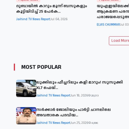
ദുബായില്‍ കാറും മൂന്ന് ബസുകളും
യുഎഇയിലേക്ക
കൂട്ടിയിടിച്ച് 25 പേര്‍ക...
ആക്രമണ പരമ്പ
പരാജയപ്പെടുത്ത
Jaihind TV News Report
Jul 04, 2026
ELVIS CHUMMAR
Jul 03
Load More 
MOST POPULAR
ലുക്കിലും ഫീച്ചറിലും കളി മാറും! സുസുക്കി
XL7 ഫെയ്‌...
Jaihind TV News Report
Jun 18, 2026
28,013
സര്‍ക്കാര്‍ ജോലിയും പാര്‍ട്ടി ചാനലിലെ
അവതാരക പദവിയ...
Jaihind TV News Report
Jun 25, 2026
4,896