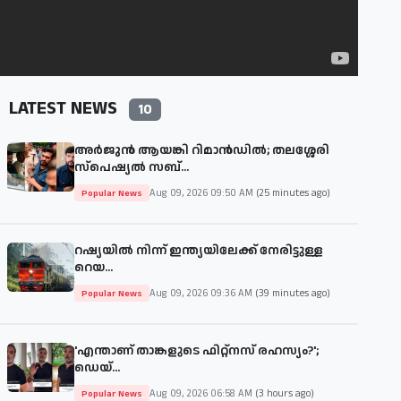
LATEST NEWS
10
അർജുൻ ആയങ്കി റിമാൻഡിൽ; തലശ്ശേരി
സ്പെഷ്യൽ സബ്...
Aug 09, 2026 09:50 AM
(25 minutes ago)
Popular News
റഷ്യയിൽ നിന്ന് ഇന്ത്യയിലേക്ക് നേരിട്ടുള്ള
റെയ...
Aug 09, 2026 09:36 AM
(39 minutes ago)
Popular News
'എന്താണ് താങ്കളുടെ ഫിറ്റ്‌നസ് രഹസ്യം?';
ഡെയ്‌...
Aug 09, 2026 06:58 AM
(3 hours ago)
Popular News