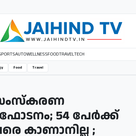
SPORTS
AUTO
WELLNESS
FOOD
TRAVEL
TECH
gy
Food
Travel
 സംസ്കരണ
്ഫോടനം; 54 പേർക്ക്
േരെ കാണാനില്ല ;