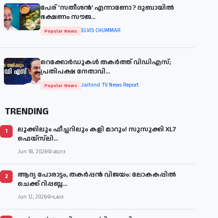
പേര് ‘സതീശന്‍’ എന്നാണോ ? ദുബായില്‍
ഭക്ഷണം സൗജ...
ELVIS CHUMMAR
Popular News
റെക്കോർഡുകൾ തകർത്ത് വിഡിഎസ്;
പ്രതിപക്ഷ നേതാവി...
Jaihind TV News Report
Popular News
TRENDING
ലുക്കിലും ഫീച്ചറിലും കളി മാറും! സുസുക്കി XL7
1
ഫെയ്‌സ്‌ലി...
Jun 18, 2026
28,013
ആദ്യ പോരാട്ടം, തകർപ്പൻ വിജയം: ലോകകപ്പിൽ
2
ചെക്ക് റിപ്പബ്ല...
Jun 12, 2026
6,403