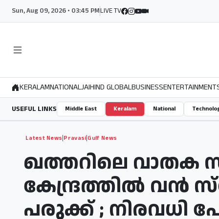
Sun, Aug 09, 2026 • 03:45 PM
LIVE TV
KERALAM
NATIONAL
JAIHIND GLOBAL
BUSINESS
ENTERTAINMENT
USEFUL LINKS
Middle East
Keralam
National
Technolo
|
|
Latest News
Pravasi
Gulf News
ഖത്തറിലെ വാതക
കേന്ദ്രത്തിൽ വൻ സ
പരുക്ക് ; നിരവധി പ