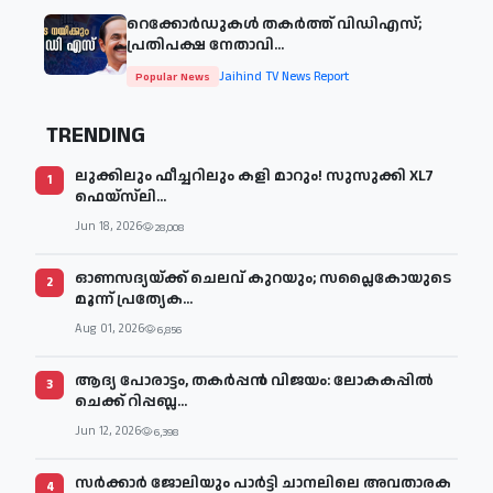
റെക്കോർഡുകൾ തകർത്ത് വിഡിഎസ്;
പ്രതിപക്ഷ നേതാവി...
Jaihind TV News Report
Popular News
TRENDING
ലുക്കിലും ഫീച്ചറിലും കളി മാറും! സുസുക്കി XL7
1
ഫെയ്‌സ്‌ലി...
Jun 18, 2026
28,008
ഓണസദ്യയ്ക്ക് ചെലവ് കുറയും; സപ്ലൈകോയുടെ
2
മൂന്ന് പ്രത്യേക...
Aug 01, 2026
6,856
ആദ്യ പോരാട്ടം, തകർപ്പൻ വിജയം: ലോകകപ്പിൽ
3
ചെക്ക് റിപ്പബ്ല...
Jun 12, 2026
6,398
സര്‍ക്കാര്‍ ജോലിയും പാര്‍ട്ടി ചാനലിലെ അവതാരക
4