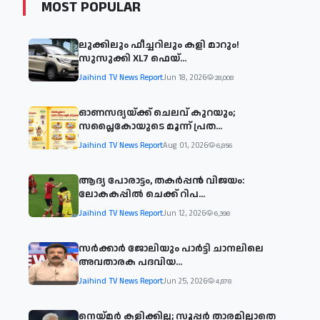
MOST POPULAR
ലുക്കിലും ഫീച്ചറിലും കളി മാറും!
സുസുക്കി XL7 ഫെയ്‌...
Jaihind TV News Report
Jun 18, 2026
28,008
ഓണസദ്യയ്ക്ക് ചെലവ് കുറയും;
സപ്ലൈകോയുടെ മൂന്ന് പ്രത...
Jaihind TV News Report
Aug 01, 2026
6,856
ആദ്യ പോരാട്ടം, തകർപ്പൻ വിജയം:
ലോകകപ്പിൽ ചെക്ക് റിപ...
Jaihind TV News Report
Jun 12, 2026
6,398
സര്‍ക്കാര്‍ ജോലിയും പാര്‍ട്ടി ചാനലിലെ
അവതാരക പദവിയ...
Jaihind TV News Report
Jun 25, 2026
4,878
നെയ്മര്‍ കളിക്കില്ല; സൂപ്പര്‍ താരമില്ലാതെ