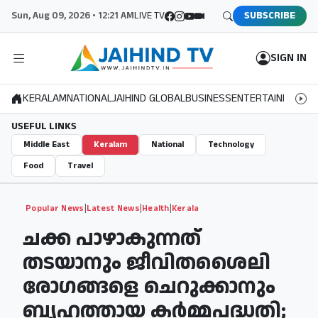
Sun, Aug 09, 2026 • 12:21 AM
LIVE TV
SUBSCRIBE
SIGN IN
KERALAM
NATIONAL
JAIHIND GLOBAL
BUSINESS
ENTERTAINMENT
S
USEFUL LINKS
Middle East
Keralam
National
Technology
Food
Travel
|
|
|
Popular News
Latest News
Health
Kerala
ചക്ക പാഴാകുന്നത്
തടയാനും ജീവിതശൈലി
രോഗങ്ങളെ ചെറുക്കാനും
ബൃഹത്തായ കര്‍മ്മപദ്ധതി;