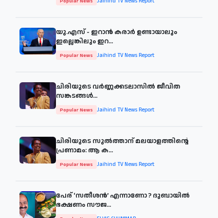
Jaihind TV News Report
Popular News
യു.എസ് - ഇറാൻ കരാർ ഉണ്ടായാലും
ഇല്ലെങ്കിലും ഇറ...
Jaihind TV News Report
Popular News
ചിരിയുടെ വര്‍ണ്ണക്കടലാസില്‍ ജീവിത
സങ്കടങ്ങള്‍...
Jaihind TV News Report
Popular News
ചിരിയുടെ സുൽത്താന് മലയാളത്തിന്റെ
പ്രണാമം: ആ ക...
Jaihind TV News Report
Popular News
പേര് ‘സതീശന്‍’ എന്നാണോ ? ദുബായില്‍
ഭക്ഷണം സൗജ...