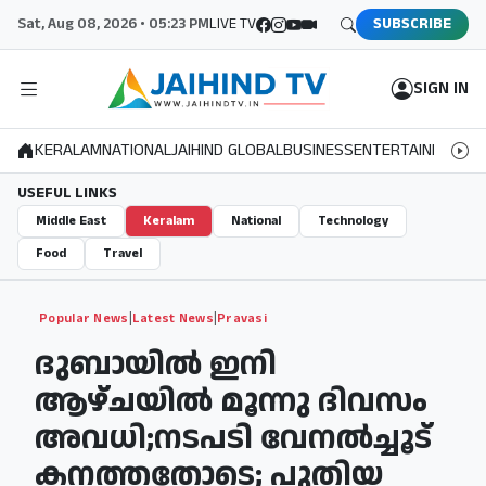
Sat, Aug 08, 2026 • 05:23 PM
LIVE TV
SUBSCRIBE
SIGN IN
KERALAM
NATIONAL
JAIHIND GLOBAL
BUSINESS
ENTERTAINMENT
S
USEFUL LINKS
Middle East
Keralam
National
Technology
Food
Travel
|
|
Popular News
Latest News
Pravasi
ദുബായില്‍ ഇനി
ആഴ്ചയില്‍ മൂന്നു ദിവസം
അവധി;നടപടി വേനല്‍ച്ചൂട്
കനത്തതോടെ; പുതിയ