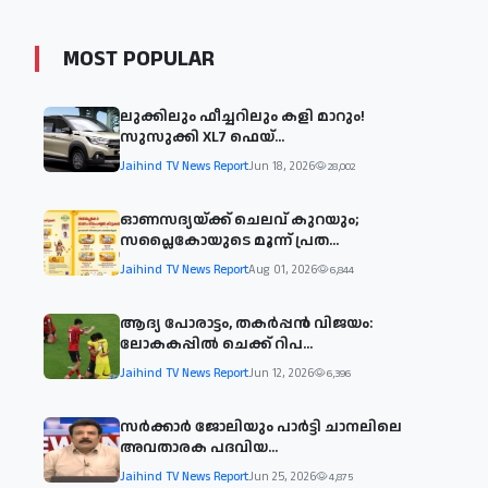
MOST POPULAR
ലുക്കിലും ഫീച്ചറിലും കളി മാറും!
സുസുക്കി XL7 ഫെയ്‌...
Jaihind TV News Report
Jun 18, 2026
28,002
ഓണസദ്യയ്ക്ക് ചെലവ് കുറയും;
സപ്ലൈകോയുടെ മൂന്ന് പ്രത...
Jaihind TV News Report
Aug 01, 2026
6,844
ആദ്യ പോരാട്ടം, തകർപ്പൻ വിജയം:
ലോകകപ്പിൽ ചെക്ക് റിപ...
Jaihind TV News Report
Jun 12, 2026
6,396
സര്‍ക്കാര്‍ ജോലിയും പാര്‍ട്ടി ചാനലിലെ
അവതാരക പദവിയ...
Jaihind TV News Report
Jun 25, 2026
4,875