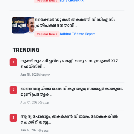
ELVIS CHUMMAR
Popular News
റെക്കോർഡുകൾ തകർത്ത് വിഡിഎസ്;
പ്രതിപക്ഷ നേതാവി...
Jaihind TV News Report
Popular News
TRENDING
ലുക്കിലും ഫീച്ചറിലും കളി മാറും! സുസുക്കി XL7
1
ഫെയ്‌സ്‌ലി...
Jun 18, 2026
28,002
ഓണസദ്യയ്ക്ക് ചെലവ് കുറയും; സപ്ലൈകോയുടെ
2
മൂന്ന് പ്രത്യേക...
Aug 01, 2026
6,844
ആദ്യ പോരാട്ടം, തകർപ്പൻ വിജയം: ലോകകപ്പിൽ
3
ചെക്ക് റിപ്പബ്ല...
Jun 12, 2026
6,396