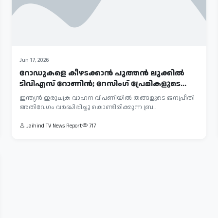
Jun 17, 2026
റോഡുകളെ കീഴടക്കാൻ പുത്തൻ ലുക്കിൽ
ടിവിഎസ് റോണിൻ; റേസിംഗ് പ്രേമികളുടെ
നെ...
ഇന്ത്യൻ ഇരുചക്ര വാഹന വിപണിയിൽ തങ്ങളുടെ ജനപ്രീതി
അതിവേഗം വർദ്ധിപ്പിച്ചു കൊണ്ടിരിക്കുന്ന ബ്ര...
Jaihind TV News Report
717