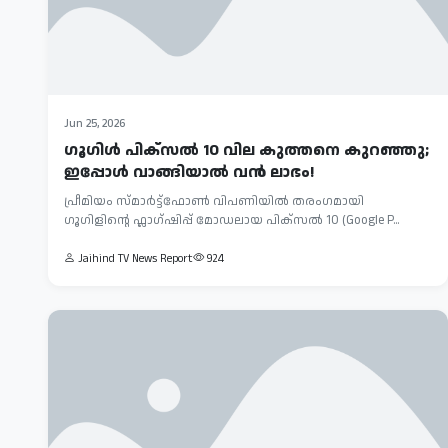
Jun 25, 2026
ഗൂഗിൾ പിക്സൽ 10 വില കുത്തനെ കുറഞ്ഞു;
ഇപ്പോൾ വാങ്ങിയാൽ വൻ ലാഭം!
പ്രീമിയം സ്മാർട്ട്ഫോൺ വിപണിയിൽ തരംഗമായി
ഗൂഗിളിന്റെ ഫ്ലാഗ്ഷിപ്പ് മോഡലായ പിക്സൽ 10 (Google P...
Jaihind TV News Report
924