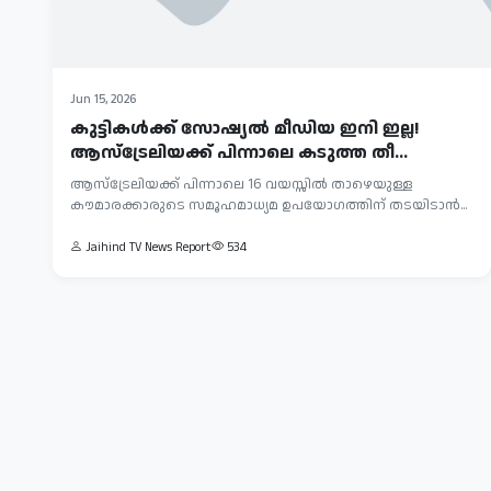
Jun 15, 2026
കുട്ടികൾക്ക് സോഷ്യൽ മീഡിയ ഇനി ഇല്ല!
ആസ്‌ട്രേലിയക്ക് പിന്നാലെ കടുത്ത തീ...
ആസ്‌ട്രേലിയക്ക് പിന്നാലെ 16 വയസ്സിൽ താഴെയുള്ള
കൗമാരക്കാരുടെ സമൂഹമാധ്യമ ഉപയോഗത്തിന് തടയിടാൻ...
Jaihind TV News Report
534