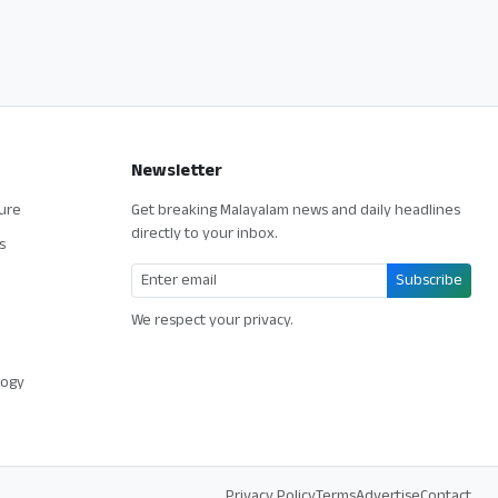
Newsletter
ture
Get breaking Malayalam news and daily headlines
directly to your inbox.
s
Subscribe
We respect your privacy.
logy
Privacy Policy
Terms
Advertise
Contact