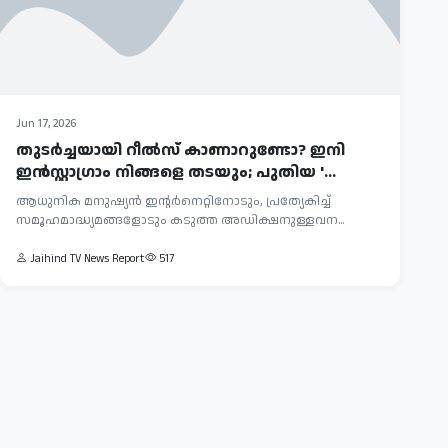
Jun 17, 2026
തുടർച്ചയായി റീൽസ് കാണാറുണ്ടോ? ഇനി
ഇൻസ്റ്റാഗ്രാം നിങ്ങളെ തടയും; പുതിയ '...
ആധുനിക മനുഷ്യൻ ഇന്റര്‍നെറ്റിനോടും, പ്രത്യേകിച്ച്
സമൂഹമാദ്ധ്യമങ്ങളോടും കടുത്ത അഡിക്ഷനുള്ളവന...
Jaihind TV News Report
517