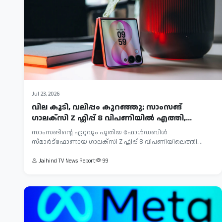
Jul 23, 2026
വില കൂടി, വലിപ്പം കുറഞ്ഞു; സാംസങ്
ഗാലക്സി Z ഫ്ലിപ്പ് 8 വിപണിയിൽ എത്തി,...
സാംസങിന്റെ ഏറ്റവും പുതിയ ഫോൾഡബിൾ
സ്മാർട്ഫോണായ ഗാലക്സി Z ഫ്ലിപ്പ് 8 വിപണിയിലെത്തി.
ബുധനാഴ്ച...
Jaihind TV News Report
99