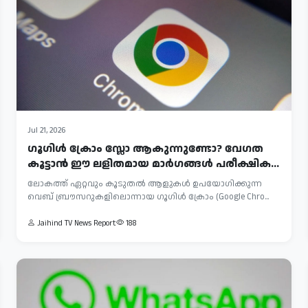
Jul 21, 2026
ഗൂഗിൾ ക്രോം സ്ലോ ആകുന്നുണ്ടോ? വേഗത
കൂട്ടാൻ ഈ ലളിതമായ മാർഗങ്ങൾ പരീക്ഷിക...
ലോകത്ത് ഏറ്റവും കൂടുതൽ ആളുകൾ ഉപയോഗിക്കുന്ന
വെബ് ബ്രൗസറുകളിലൊന്നായ ഗൂഗിൾ ക്രോം (Google Chro...
Jaihind TV News Report
188