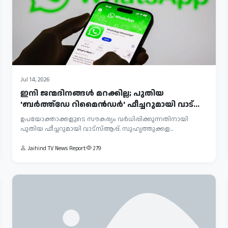
Jul 14, 2026
ഇനി ജന്മദിനങ്ങൾ മറക്കില്ല; പുതിയ
'ബർത്ത്‌ഡേ റിമൈൻഡർ' ഫീച്ചറുമായി വാട്‌...
ഉപയോക്താക്കളുടെ സൗകര്യം വർധിപ്പിക്കുന്നതിനായി
പുതിയ ഫീച്ചറുമായി വാട്‌സ്ആപ്പ്. സുഹൃത്തുക്കള...
Jaihind TV News Report
279