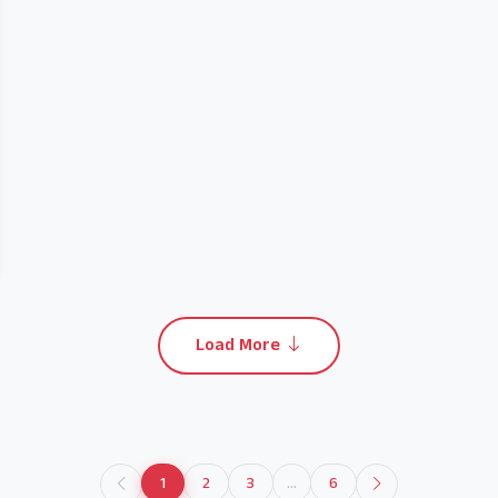
Load More
1
2
3
...
6