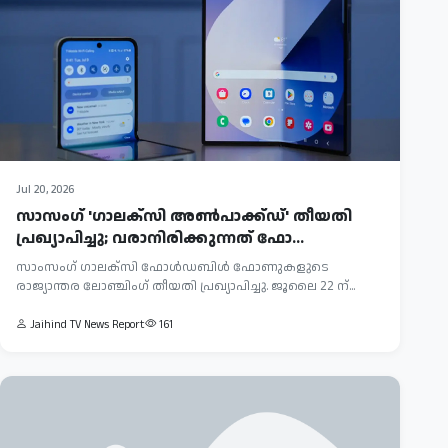
Jul 20, 2026
സാസം​ഗ് 'ഗാലക്‌സി അൺപാക്ക്ഡ്' തീയതി
പ്രഖ്യാപിച്ചു; വരാനിരിക്കുന്നത് ഫോ...
സാംസം​ഗ് ഗാലക്‌സി ഫോൾഡബിൾ ഫോണുകളുടെ
രാജ്യാന്തര ലോഞ്ചിം​ഗ് തീയതി പ്രഖ്യാപിച്ചു. ജൂലൈ 22 ന്...
Jaihind TV News Report
161