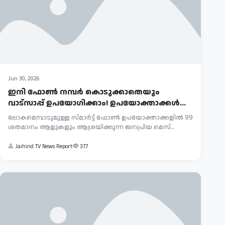
Jun 30, 2026
ഇനി ഫോൺ നമ്പർ കൊടുക്കാതെയും
വാട്‌സാപ്പ് ഉപയോഗിക്കാം! ഉപയോക്താക്കൾ
കാത്...
ലോകമെമ്പാടുമുള്ള സ്മാർട്ട് ഫോൺ ഉപയോക്താക്കളിൽ 99
ശതമാനം ആളുകളും ആശ്രയിക്കുന്ന ജനപ്രിയ മെസ്...
Jaihind TV News Report
377