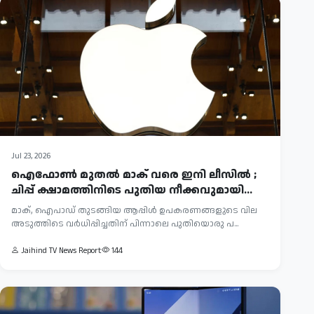
Jul 23, 2026
ഐഫോൺ മുതൽ മാക് വരെ ഇനി ലീസിൽ ;
ചിപ്പ് ക്ഷാമത്തിനിടെ പുതിയ നീക്കവുമായി...
മാക്, ഐപാഡ് തുടങ്ങിയ ആപ്പിൾ ഉപകരണങ്ങളുടെ വില
അടുത്തിടെ വർധിപ്പിച്ചതിന് പിന്നാലെ പുതിയൊരു പ...
Jaihind TV News Report
144