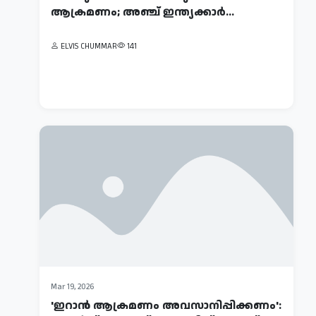
2026
ആക്രമണം; അഞ്ച് ഇന്ത്യക്കാര്‍
കണ്ണീരിലായ
ഉള്‍പ്പെടെ ആ...
കുടുംബത്തിന്
ELVIS CHUMMAR
141
ആശ്വാസമായി
പാണക്കാട്
ELVIS
സാദിഖലി
CHUMMAR
179
തങ്ങൾ;
പ്രവാസിയുട...
Mar
Mar 19, 2026
23,
'ഇറാന്‍ ആക്രമണം അവസാനിപ്പിക്കണം':
2026