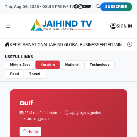
Thu, Aug 06, 2026 • 08:44 PM
LIVE TV
SUBSCRIBE
SIGN IN
KERALAM
NATIONAL
JAIHIND GLOBAL
BUSINESS
ENTERTAINMENT
S
USEFUL LINKS
Middle East
Keralam
National
Technology
Food
Travel
Gulf
1241 വാർത്തകൾ
•
ഏറ്റവും പുതിയ
അപ്ഡേറ്റുകൾ
Home