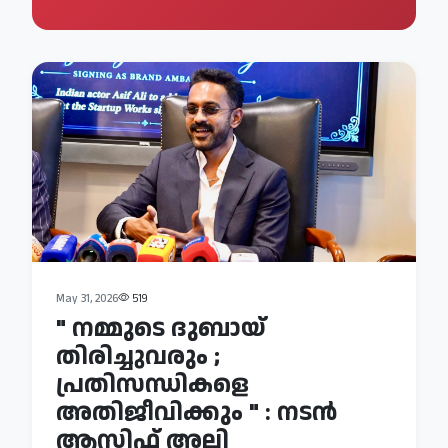
May 31, 2026
519
" നമ്മുടെ ദുബായ്
തിരിച്ചുവരും ;
പ്രതിസന്ധികളെ
അതിജീവിക്കും " : നടന്‍
ആസിഫ് അലി