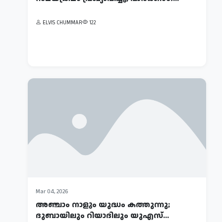
ഗള്‍ഫില്‍
ഇറാന്റെ
ELVIS CHUMMAR
122
മിസൈല്‍-
ഡ്രോണ്‍
ELVIS
ആക്രമണം;
CHUMMAR
312
ഖത്തറിലും
സൗദിയിലും
നാശനഷ്...
Mar
Mar 04, 2026
04,
അഞ്ചാം നാളും യുദ്ധം കത്തുന്നു;
2026
ദുബായിലും റിയാദിലും യുഎസ്
ഇറാന്റെ