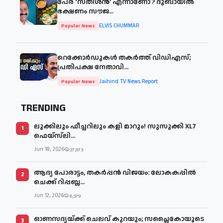
പേര് ‘സതീശന്‍’ എന്നാണോ ? ദുബായില്‍
ഭക്ഷണം സൗജ...
ELVIS CHUMMAR
Popular News
റെക്കോർഡുകൾ തകർത്ത് വിഡിഎസ്;
പ്രതിപക്ഷ നേതാവി...
Jaihind TV News Report
Popular News
TRENDING
ലുക്കിലും ഫീച്ചറിലും കളി മാറും! സുസുക്കി XL7
1
ഫെയ്‌സ്‌ലി...
Jun 18, 2026
27,973
ആദ്യ പോരാട്ടം, തകർപ്പൻ വിജയം: ലോകകപ്പിൽ
2
ചെക്ക് റിപ്പബ്ല...
Jun 12, 2026
6,379
ഓണസദ്യയ്ക്ക് ചെലവ് കുറയും; സപ്ലൈകോയുടെ
3