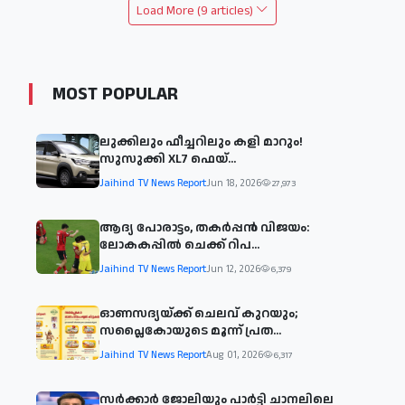
Load More (9 articles)
MOST POPULAR
ലുക്കിലും ഫീച്ചറിലും കളി മാറും!
സുസുക്കി XL7 ഫെയ്‌...
Jaihind TV News Report
Jun 18, 2026
27,973
ആദ്യ പോരാട്ടം, തകർപ്പൻ വിജയം:
ലോകകപ്പിൽ ചെക്ക് റിപ...
Jaihind TV News Report
Jun 12, 2026
6,379
ഓണസദ്യയ്ക്ക് ചെലവ് കുറയും;
സപ്ലൈകോയുടെ മൂന്ന് പ്രത...
Jaihind TV News Report
Aug 01, 2026
6,317
സര്‍ക്കാര്‍ ജോലിയും പാര്‍ട്ടി ചാനലിലെ