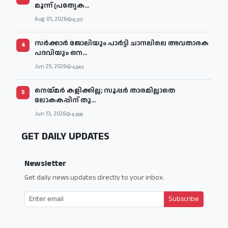
മൂന്ന് പ്രത്യേക...
Aug 01, 2026
6,317
സര്‍ക്കാര്‍ ജോലിയും പാര്‍ട്ടി ചാനലിലെ അവതാരക
4
പദവിയും ഒന...
Jun 25, 2026
4,843
നെയ്മര്‍ കളിക്കില്ല; സൂപ്പര്‍ താരമില്ലാതെ
5
ലോകകപ്പിന് തു...
Jun 13, 2026
4,588
GET DAILY UPDATES
Newsletter
Get daily news updates directly to your inbox.
Subscribe