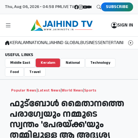
Thu, Aug 06, 2026 • 04:58 PM
LIVE TV
SUBSCRIBE
SIGN IN
KERALAM
NATIONAL
JAIHIND GLOBAL
BUSINESS
ENTERTAINMENT
S
USEFUL LINKS
Middle East
Keralam
National
Technology
Food
Travel
|
|
|
Popular News
Latest News
World News
Sports
ഫുട്ബോൾ മൈതാനത്തെ
പരാഗ്വേയും നമ്മുടെ
സ്വന്തം 'പേരയ്ക്ക'യും
തമ്മിലുള്ള ആ അദൃശ്യ