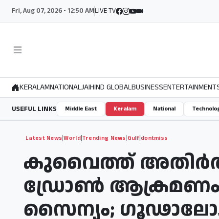
Fri, Aug 07, 2026 • 12:50 AM
LIVE TV
KERALAM
NATIONAL
JAIHIND GLOBAL
BUSINESS
ENTERTAINMENT
USEFUL LINKS
Middle East
Keralam
National
Technolo
|
|
|
|
Latest News
World
Trending News
Gulf
dontmiss
കുവൈത്ത് അതിർത്ത
ഡ്രോൺ ആക്രമണം: ത
സൈന്യം; ഗൂഢാലോചന