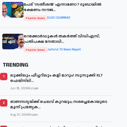
പേര് ‘സതീശന്‍’ എന്നാണോ ? ദുബായില്‍
ഭക്ഷണം സൗജ...
ELVIS CHUMMAR
Popular News
റെക്കോർഡുകൾ തകർത്ത് വിഡിഎസ്;
പ്രതിപക്ഷ നേതാവി...
Jaihind TV News Report
Popular News
TRENDING
ലുക്കിലും ഫീച്ചറിലും കളി മാറും! സുസുക്കി XL7
1
ഫെയ്‌സ്‌ലി...
Jun 18, 2026
27,989
ഓണസദ്യയ്ക്ക് ചെലവ് കുറയും; സപ്ലൈകോയുടെ
2
മൂന്ന് പ്രത്യേക...
Aug 01, 2026
6,665