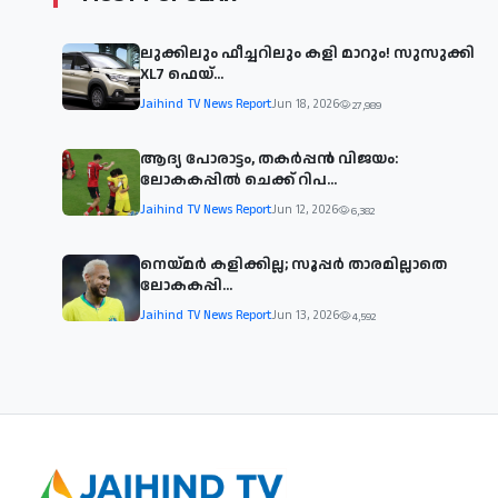
ലുക്കിലും ഫീച്ചറിലും കളി മാറും! സുസുക്കി
XL7 ഫെയ്‌...
Jaihind TV News Report
Jun 18, 2026
27,989
ആദ്യ പോരാട്ടം, തകർപ്പൻ വിജയം:
ലോകകപ്പിൽ ചെക്ക് റിപ...
Jaihind TV News Report
Jun 12, 2026
6,382
നെയ്മര്‍ കളിക്കില്ല; സൂപ്പര്‍ താരമില്ലാതെ
ലോകകപ്പി...
Jaihind TV News Report
Jun 13, 2026
4,592