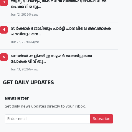
ആദ്യ പോരാട്ടം, തകർപ്പൻ വിജയം: ലോകകപ്പിൽ
3
ചെക്ക് റിപ്പബ്ല...
Jun 12, 2026
6,382
സര്‍ക്കാര്‍ ജോലിയും പാര്‍ട്ടി ചാനലിലെ അവതാരക
4
പദവിയും ഒന...
Jun 25, 2026
4,858
നെയ്മര്‍ കളിക്കില്ല; സൂപ്പര്‍ താരമില്ലാതെ
5
ലോകകപ്പിന് തു...
Jun 13, 2026
4,592
GET DAILY UPDATES
Newsletter
Get daily news updates directly to your inbox.
Subscribe