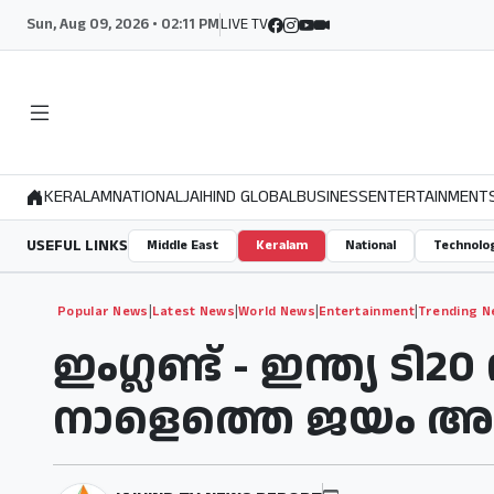
Sun, Aug 09, 2026 • 02:11 PM
LIVE TV
KERALAM
NATIONAL
JAIHIND GLOBAL
BUSINESS
ENTERTAINMENT
USEFUL LINKS
Middle East
Keralam
National
Technolo
|
|
|
|
Popular News
Latest News
World News
Entertainment
Trending N
ഇംഗ്ലണ്ട് - ഇന്ത്യ ടി2
നാളെത്തെ ജയം അന