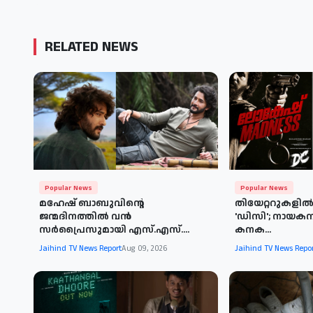
RELATED NEWS
Popular News
Popular News
മഹേഷ് ബാബുവിന്റെ
തിയേറ്ററുകളില്‍
ജന്മദിനത്തിൽ വൻ
'ഡിസി'; നായക
സർപ്രൈസുമായി എസ്.എസ്....
കനക...
Jaihind TV News Report
Aug 09, 2026
Jaihind TV News Repo