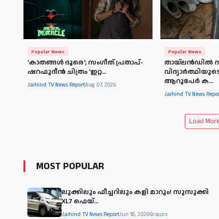
Popular News
Popular News
'കാതങ്ങള്‍ ദൂരെ'; സംഗീത് പ്രതാപ്-
തായ്‌ലൻഡിൽ 
ഷറഫുദീന്‍ ചിത്രം 'ഇറ്റ...
വിദ്യാർത്ഥിയുടെ
ആറുപേർ ക...
Jaihind TV News Report
Aug 07, 2026
Jaihind TV News Repo
Load More 
MOST POPULAR
ലുക്കിലും ഫീച്ചറിലും കളി മാറും! സുസുക്കി
XL7 ഫെയ്‌...
Jaihind TV News Report
Jun 18, 2026
28,013