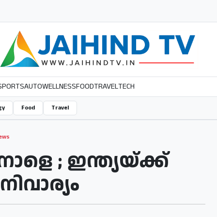
SPORTS
AUTO
WELLNESS
FOOD
TRAVEL
TECH
gy
Food
Travel
ews
0 നാളെ ; ഇന്ത്യയ്ക്ക്
ിവാര്യം