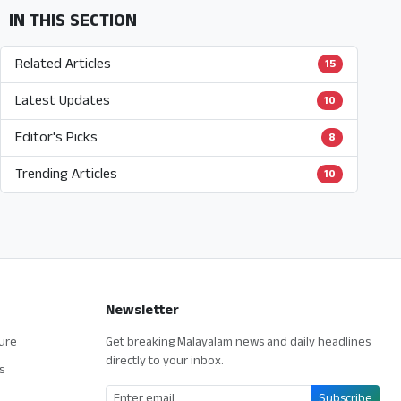
IN THIS SECTION
Related Articles
15
Latest Updates
10
Editor's Picks
8
Trending Articles
10
Newsletter
ture
Get breaking Malayalam news and daily headlines
directly to your inbox.
s
Subscribe