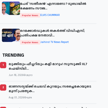
പേര് ‘സതീശന്‍’ എന്നാണോ ? ദുബായില്‍
ഭക്ഷണം സൗജ...
ELVIS CHUMMAR
Popular News
റെക്കോർഡുകൾ തകർത്ത് വിഡിഎസ്;
പ്രതിപക്ഷ നേതാവി...
Jaihind TV News Report
Popular News
TRENDING
ലുക്കിലും ഫീച്ചറിലും കളി മാറും! സുസുക്കി XL7
1
ഫെയ്‌സ്‌ലി...
Jun 18, 2026
28,013
ഓണസദ്യയ്ക്ക് ചെലവ് കുറയും; സപ്ലൈകോയുടെ
2
മൂന്ന് പ്രത്യേക...
Aug 01, 2026
6,874