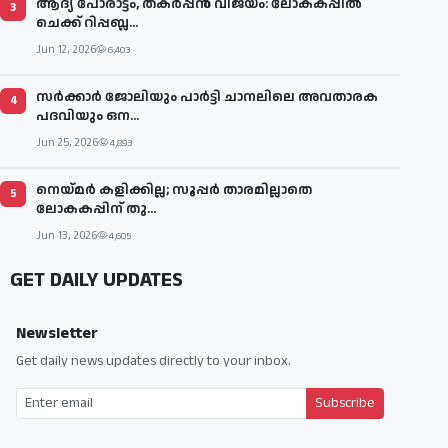
ആദ്യ പോരാട്ടം, തകർപ്പൻ വിജയം: ലോകകപ്പിൽ
3
ചെക്ക് റിപ്പബ്ല...
Jun 12, 2026
6,403
സര്‍ക്കാര്‍ ജോലിയും പാര്‍ട്ടി ചാനലിലെ അവതാരക
4
പദവിയും ഒന...
Jun 25, 2026
4,893
നെയ്മര്‍ കളിക്കില്ല; സൂപ്പര്‍ താരമില്ലാതെ
5
ലോകകപ്പിന് തു...
Jun 13, 2026
4,605
GET DAILY UPDATES
Newsletter
Get daily news updates directly to your inbox.
Subscribe