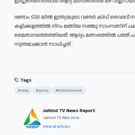
ഇംഗ്ലണ്ടിനെതിരായ ആദ്യ മത്സരത്തിൽ മഴ വില്ലനാ
രണ്ടാം ടി20 യിൽ ഇന്ത്യയുടെ വണ്ടർ കിഡ് വൈഭവ് സൂ
കളിക്കളത്തിൽ നിറം മങ്ങിയ സഞ്ജു സാംസണിന് പകര
മൈതാനത്തെത്തിയത്. ആദ്യം മത്സരത്തിൽ പത്ത് പന
സ്വന്തമാക്കാൻ സാധിച്ചത് .
Tags
#news
#sports
#Entertainment
Jaihind TV News Report
Jaihind TV Web Desk
View all articles