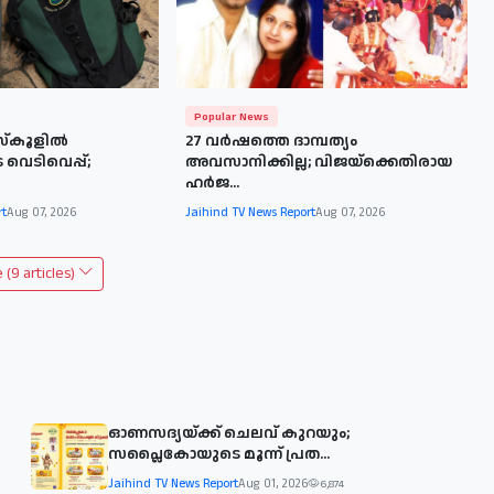
Popular News
സ്കൂളിൽ
27 വർഷത്തെ ദാമ്പത്യം
 വെടിവെപ്പ്;
അവസാനിക്കില്ല; വിജയ്‌ക്കെതിരായ
ഹർജ...
rt
Aug 07, 2026
Jaihind TV News Report
Aug 07, 2026
(9 articles)
ഓണസദ്യയ്ക്ക് ചെലവ് കുറയും;
സപ്ലൈകോയുടെ മൂന്ന് പ്രത...
Jaihind TV News Report
Aug 01, 2026
6,874