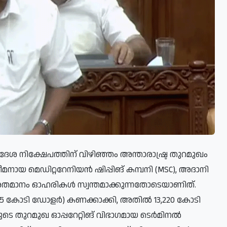
ദേശ നിക്ഷേപത്തിന് വിഴിഞ്ഞം അന്താരാഷ്ട്ര തുറമുഖം
ീമനായ മെഡിറ്ററേനിയൻ ഷിപ്പിങ് കമ്പനി (MSC), അദാനി
L) 49 ശതമാനം ഓഹരികൾ സ്വന്തമാക്കുന്നതോടെയാണിത്.
285 കോടി ഡോളർ) കണക്കാക്കി, അതിൽ 13,220 കോടി
െ തുറമുഖ ഓപ്പറേറ്റിങ് വിഭാഗമായ ടെർമിനൽ