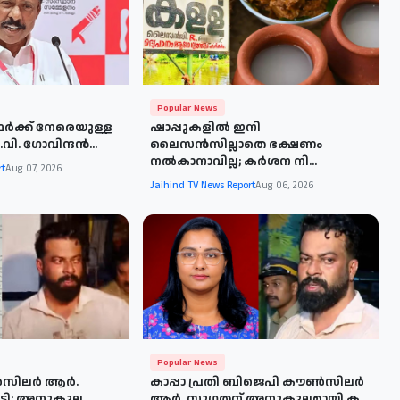
Popular News
ഥർക്ക് നേരെയുള്ള
ഷാപ്പുകളിൽ ഇനി
ി. ഗോവിന്ദൻ...
ലൈസൻസില്ലാതെ ഭക്ഷണം
നൽകാനാവില്ല; കർശന നി...
rt
Aug 07, 2026
Jaihind TV News Report
Aug 06, 2026
Popular News
സിലർ ആർ.
കാപ്പാ പ്രതി ബിജെപി കൗണ്‍സിലര്‍
ചടി; അനുകൂല
ആർ. സുഗതന് അനുകൂലമായി ക...