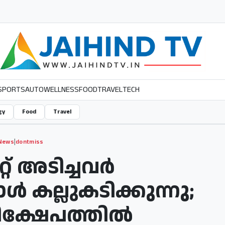
SPORTS
AUTO
WELLNESS
FOOD
TRAVEL
TECH
gy
Food
Travel
|
 News
dontmiss
് അടിച്ചവര്‍
്‍ കല്ലുകടിക്കുന്നു;
ക്ഷേപത്തില്‍