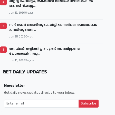
ആദ്യ പോരാട്ടം, തകർപ്പൻ വിജയം: ലോകകപ്പിൽ
3
ചെക്ക് റിപ്പബ്ല...
Jun 12, 2026
6,405
സര്‍ക്കാര്‍ ജോലിയും പാര്‍ട്ടി ചാനലിലെ അവതാരക
4
പദവിയും ഒന...
Jun 25, 2026
4,917
നെയ്മര്‍ കളിക്കില്ല; സൂപ്പര്‍ താരമില്ലാതെ
5
ലോകകപ്പിന് തു...
Jun 13, 2026
4,605
GET DAILY UPDATES
Newsletter
Get daily news updates directly to your inbox.
Subscribe