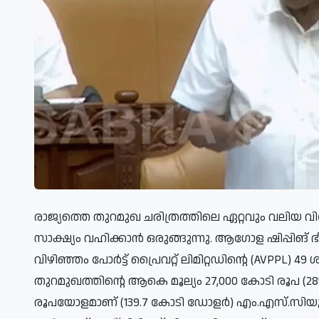
രാജ്യത്തെ തുറമുഖ ചരിത്രത്തിലെ ഏറ്റവും വലിയ വി
സാക്ഷ്യം വഹിക്കാൻ ഒരുങ്ങുന്നു. ആഗോള ഷിപ്പിങ് ഭ
വിഴിഞ്ഞം പോർട്ട് പ്രൈവറ്റ് ലിമിറ്റഡിന്റെ (AVPP
തുറമുഖത്തിന്റെ ആകെ മൂല്യം 27,000 കോടി രൂപ (
രൂപയോളമാണ് (139.7 കോടി ഡോളർ) എം.എസ്.സിയുട