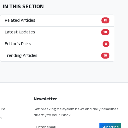
IN THIS SECTION
Related Articles
15
Latest Updates
10
Editor's Picks
8
Trending Articles
10
Newsletter
ture
Get breaking Malayalam news and daily headlines
directly to your inbox.
s
Subscribe