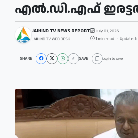
എല്‍.ഡി.എഫ് ഇരട്ടത്
JAIHIND TV NEWS REPORT
July 01, 2026
1 min read
•
Updated: 
JAIHIND TV WEB DESK
SHARE:
SAVE:
Login to save