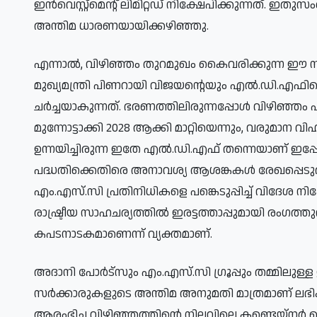
ഇൻവെസ്റ്റ്‌മെന്റ് ലിമിറ്റഡ് നിക്ഷേപിക്കുന്നത്. ഇത
അന്തിമ ധാരണയായിക്കഴിഞ്ഞു.
എന്നാൽ, വിഴിഞ്ഞം തുറമുഖം കൈവരിക്കുന്ന ഈ സമ
മുഖ്യമന്ത്രി പിണറായി വിജയന്റെയും എൽ.ഡി.എഫിന്
ചർച്ചയാകുന്നത്. ഭരണത്തിലിരുന്നപ്പോൾ വിഴിഞ്ഞ
മുന്നോട്ടാക്കി 2028 ആക്കി മാറ്റിയെന്നും, വരുമ
ഉന്നയിച്ചിരുന്ന ഇതേ എൽ.ഡി.എഫ് തന്നെയാണ് ഇപ്
പദ്ധതിക്കെതിരെ അനാവശ്യ ആശങ്കകൾ രേഖപ്പെടുത
എം.എസ്.സി പ്രതിനിധികളെ പങ്കെടുപ്പിച്ച് വിദേശ ന
രാഷ്ട്രീയ സാഹചര്യത്തിൽ ഇരട്ടത്താപ്പുമായി രംഗത്തുവരു
കപടനാടകമാണെന്ന് വ്യക്തമാണ്.
അദാനി പോർട്‌സും എം.എസ്.സി ഗ്രൂപ്പും തമ്മിലുള്
സർക്കാരുകളുടെ അന്തിമ അനുമതി മാത്രമാണ് ലഭിക
ആരംഭിച്ച വിഴിഞ്ഞത്തിന്റെ നിലവിലെ കണ്ടെയ്‌നർ 