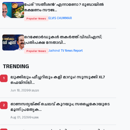
പേര് ‘സതീശന്‍’ എന്നാണോ ? ദുബായില്‍
ഭക്ഷണം സൗജ...
ELVIS CHUMMAR
Popular News
റെക്കോർഡുകൾ തകർത്ത് വിഡിഎസ്;
പ്രതിപക്ഷ നേതാവി...
Jaihind TV News Report
Popular News
TRENDING
ലുക്കിലും ഫീച്ചറിലും കളി മാറും! സുസുക്കി XL7
1
ഫെയ്‌സ്‌ലി...
Jun 18, 2026
28,025
ഓണസദ്യയ്ക്ക് ചെലവ് കുറയും; സപ്ലൈകോയുടെ
2
മൂന്ന് പ്രത്യേക...
Aug 01, 2026
6,896