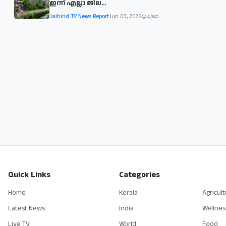
ഇന്ന് എല്ലാ ജില...
Jaihind TV News Report
Jun 03, 2026
4,340
Quick Links
Categories
Home
Kerala
Agricul
Latest News
India
Wellnes
Live TV
World
Food