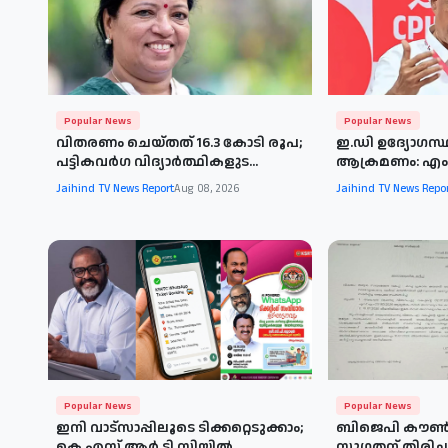
Popular News
Popular News
വിതരണം ചെയ്തത് 16.3 കോടി രൂപ;
ഇ.ഡി ഉദ്യോഗസ്
പട്ടികവർഗ വിദ്യാർത്ഥികളുട...
ആക്രമണം: എം.വ
Jaihind TV News Report
Aug 08, 2026
Jaihind TV News Repo
Popular News
Popular News
ഇനി വാട്സാപ്പിലൂടെ ടിക്കറ്റെടുക്കാം;
ബിജെപി കൗൺ
കെ.എസ്.ആർ.ടി.സിയിൽ...
സുഗതന് തിരിച്