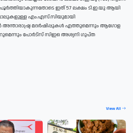
പൂർത്തിയാകുന്നതോടെ ഇത് 57 ലക്ഷം ടി.ഇ.യു ആയി
 ചാലുകളുള്ള എം.എസ്.സിയുമായി
അന്താരാഷ്ട്ര മദർഷിപ്പുകൾ എത്തുമെന്നും ആഗോള
ുമെന്നും പോർട്സ് സിഇഒ അശ്വനി ഗുപ്ത
View All