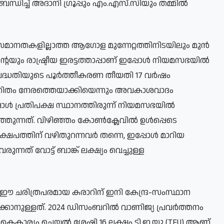
ുസംബന്ധിച്ച് അദാനി ഗ്രൂപ്പും എം.എസ്.സിയും തമ്മിൽ
ാനതകളില്ലാത്ത ആഗോള മുന്നേറ്റത്തിനിടയിലും മുൻ
റെയും രാഷ്ട്രീയ ഇരട്ടത്താപ്പാണ് ഇപ്പോൾ നിയമസഭയിൽ
ം പദ്ധതിയുടെ പൂർത്തീകരണ തീയതി 17 വർഷം
ാന വിഹിതം നേരത്തെയാക്കിയെന്നും അവകാശവാദം
പോൾ പ്രതിപക്ഷ സ്ഥാനത്തിരുന്ന് നിയമസഭയിൽ
്തുന്നത്. വിഴിഞ്ഞം കോൺക്ലേവിൽ ഉൾപ്പെടെ
ിക്ഷേപത്തിന് വഴിതുറന്നവർ തന്നെ, ഇപ്പോൾ മാറിയ
ന്നത് വോട്ട് ബാങ്ക് ലക്ഷ്യം വെച്ചുള്ള
ള ഈ ചരിത്രപരമായ കരാറിന് ഇനി കേന്ദ്ര-സംസ്ഥാന
്കാനുള്ളത്. 2024 ഡിസംബറിൽ വാണിജ്യ പ്രവർത്തനം
കൈകാര്യം ചെയ്യൽ ശേഷി 16 ലക്ഷം ടി.ഇ.യു (TEU) ആണ്.