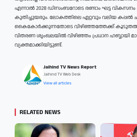
എന്നാൽ 2028 ഡിസംബറോടെ രണ്ടാം ഘട്ട വികസനം 
കുതിച്ചുയരും. ലോകത്തിലെ ഏറ്റവും വലിയ കപ്പൽ
കൈകോർക്കുന്നതോടെ വിഴിഞ്ഞത്തേക്ക് കൂടുതൽ 
വിതരണ ശൃംഖലയിൽ വിഴിഞ്ഞം പ്രധാന ഹബ്ബായി മാറ
വ്യക്തമാക്കിയിട്ടുണ്ട്.
Jaihind TV News Report
Jaihind TV Web Desk
View all articles
RELATED NEWS