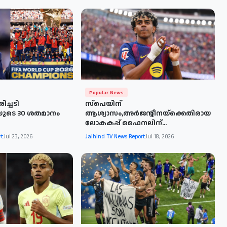
Popular News
ിച്ചടി
സ്പെയിന്
യുടെ 30 ശതമാനം
ആശ്വാസം,അർജന്റീനയ്‌ക്കെതിരായ
ലോകകപ്പ് ഫൈനലിന്...
rt
Jul 23, 2026
Jaihind TV News Report
Jul 18, 2026