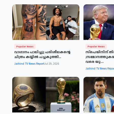
Popular News
Popular News
വാഗ്ദാനം പാലിച്ചു; പരിശീലകന്റെ
സ്പെയിനിന് തിര
ചിത്രം കയ്യിൽ പച്ചകുത്തി...
;സമ്മാനത്തുക
വരെ യു....
Jaihind TV News Report
Jul 29, 2026
Jaihind TV News Repo