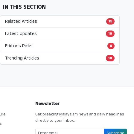
IN THIS SECTION
Related Articles
15
Latest Updates
10
Editor's Picks
8
Trending Articles
10
Newsletter
ture
Get breaking Malayalam news and daily headlines
directly to your inbox.
s
Subscribe