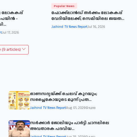
Popular News
 ലോകകപ്പ്
ഫോക്ക്‌ലാൻഡ് തർക്കം ലോകകപ്പ്
െയിൻ -
വേദിയിലേക്ക്; സെമിയിലെ ജയത...
...
Jaihind TV News Report
Jul 16, 2026
rt
Jul 17, 2026
(9 articles)
ഓണസദ്യയ്ക്ക് ചെലവ് കുറയും;
സപ്ലൈകോയുടെ മൂന്ന് പ്രത...
Jaihind TV News Report
Aug 01, 2026
6,818
സര്‍ക്കാര്‍ ജോലിയും പാര്‍ട്ടി ചാനലിലെ
അവതാരക പദവിയ...
Jaihind TV News Report
Jun 25, 2026
4,872