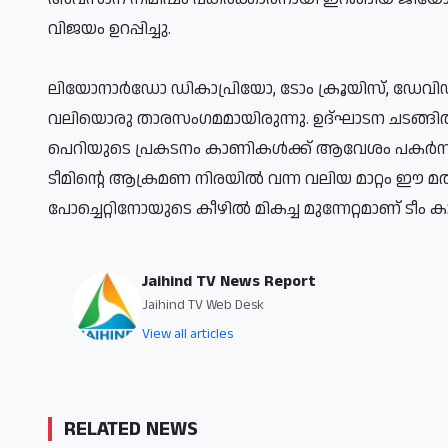
വിജയം ഉറപ്പിച്ചു.
ലിയോനാര്‍ഡോ ഡികാപ്രിയോ, ടോം ക്രൂയിസ്, ഡേവിഡ് 
വലിയൊരു താരസംഗമമായിരുന്നു. ഉദ്ഘാടന ചടങ്ങില്‍ 
പെറിയുടെ പ്രകടനം കാണികള്‍ക്ക് ആവേശം പകര്‍ന്ന
ടീമിന്റെ ആക്രമണ നിരയില്‍ വന്ന വലിയ മാറ്റം ഈ മത്
പോച്ചെറ്റിനോയുടെ കീഴില്‍ മികച്ച മുന്നേറ്റമാണ് ടീം ക
Jaihind TV News Report
Jaihind TV Web Desk
View all articles
RELATED NEWS