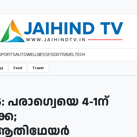
SPORTS
AUTO
WELLNESS
FOOD
TRAVEL
TECH
gy
Food
Travel
: പരാഗ്വെയെ 4-1ന്
്ക;
 ആതിഥേയർ