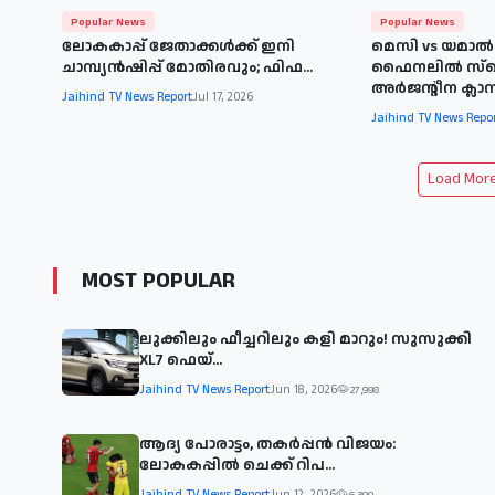
Popular News
Popular News
ലോകകാപ്പ് ജേതാക്കൾക്ക് ഇനി
മെസി vs യമാൽ:
ചാമ്പ്യൻഷിപ്പ് മോതിരവും; ഫിഫ...
ഫൈനലിൽ സ്പ
അർജന്റീന ക്ലാസി
Jaihind TV News Report
Jul 17, 2026
Jaihind TV News Repo
Load More 
MOST POPULAR
ലുക്കിലും ഫീച്ചറിലും കളി മാറും! സുസുക്കി
XL7 ഫെയ്‌...
Jaihind TV News Report
Jun 18, 2026
27,998
ആദ്യ പോരാട്ടം, തകർപ്പൻ വിജയം:
ലോകകപ്പിൽ ചെക്ക് റിപ...
Jaihind TV News Report
Jun 12, 2026
6,390