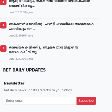
ആദ്യ പോരാട്ടം, തകർപ്പൻ വിജയം: ലോകകപ്പിൽ
3
ചെക്ക് റിപ്പബ്ല...
Jun 12, 2026
6,390
സര്‍ക്കാര്‍ ജോലിയും പാര്‍ട്ടി ചാനലിലെ അവതാരക
4
പദവിയും ഒന...
Jun 25, 2026
4,872
നെയ്മര്‍ കളിക്കില്ല; സൂപ്പര്‍ താരമില്ലാതെ
5
ലോകകപ്പിന് തു...
Jun 13, 2026
4,594
GET DAILY UPDATES
Newsletter
Get daily news updates directly to your inbox.
Subscribe