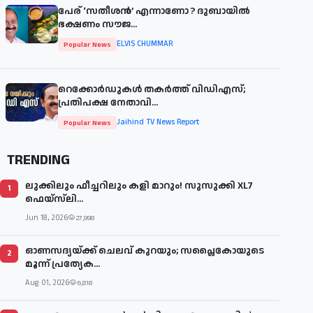
പേര് ‘സതീശന്‍’ എന്നാണോ ? ദുബായില്‍
ഭക്ഷണം സൗജ...
ELVIS CHUMMAR
Popular News
റെക്കോർഡുകൾ തകർത്ത് വിഡിഎസ്;
പ്രതിപക്ഷ നേതാവി...
Jaihind TV News Report
Popular News
TRENDING
ലുക്കിലും ഫീച്ചറിലും കളി മാറും! സുസുക്കി XL7
1
ഫെയ്‌സ്‌ലി...
Jun 18, 2026
27,998
ഓണസദ്യയ്ക്ക് ചെലവ് കുറയും; സപ്ലൈകോയുടെ
2
മൂന്ന് പ്രത്യേക...
Aug 01, 2026
6,818