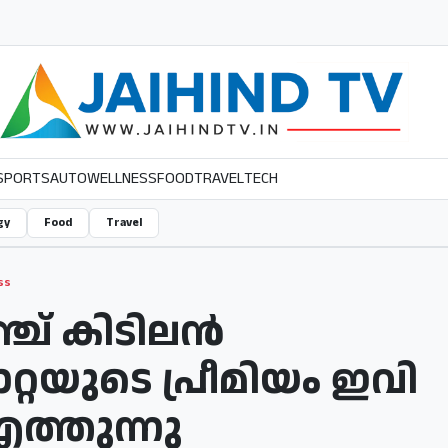
SPORTS
AUTO
WELLNESS
FOOD
TRAVEL
TECH
gy
Food
Travel
ss
്ച് കിടിലൻ
റയുടെ പ്രീമിയം ഇവി
എത്തുന്നു