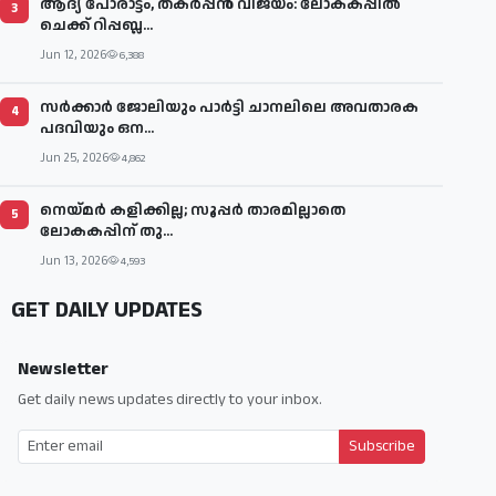
ആദ്യ പോരാട്ടം, തകർപ്പൻ വിജയം: ലോകകപ്പിൽ
3
ചെക്ക് റിപ്പബ്ല...
Jun 12, 2026
6,388
സര്‍ക്കാര്‍ ജോലിയും പാര്‍ട്ടി ചാനലിലെ അവതാരക
4
പദവിയും ഒന...
Jun 25, 2026
4,862
നെയ്മര്‍ കളിക്കില്ല; സൂപ്പര്‍ താരമില്ലാതെ
5
ലോകകപ്പിന് തു...
Jun 13, 2026
4,593
GET DAILY UPDATES
Newsletter
Get daily news updates directly to your inbox.
Subscribe