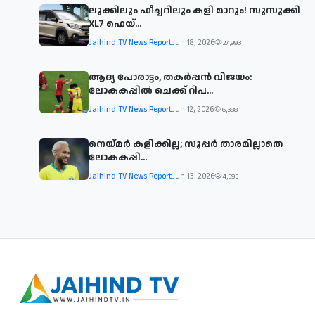
ലുക്കിലും ഫീച്ചറിലും കളി മാറും! സുസുക്കി
XL7 ഫെയ്‌...
Jaihind TV News Report
Jun 18, 2026
27,993
ആദ്യ പോരാട്ടം, തകർപ്പൻ വിജയം:
ലോകകപ്പിൽ ചെക്ക് റിപ...
Jaihind TV News Report
Jun 12, 2026
6,388
നെയ്മര്‍ കളിക്കില്ല; സൂപ്പര്‍ താരമില്ലാതെ
ലോകകപ്പി...
Jaihind TV News Report
Jun 13, 2026
4,593