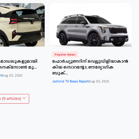
Popular News
 മോഡലുകളുമായി
ഫോർച്യൂണറിന് വെല്ലുവിളിയാകാൻ
്; നെക്‌സോൺ മു...
കിയ സൊറന്റോ; ഔദ്യോഗിക
ബുക്...
rt
Aug 03, 2026
Jaihind TV News Report
Aug 03, 2026
(9 articles)