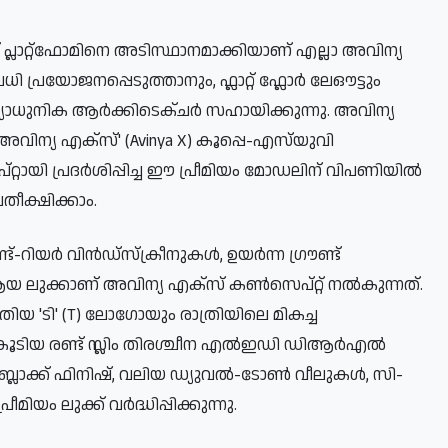
് പ്ലാറ്റ്‌ഫോമിനെ അടിസ്ഥാനമാക്കിയാണ് എല്ലാ അവിന്യ
 പ്രയോജനപ്പെടുത്താനും, ഫ്ലാറ്റ് ഫ്ലോർ ലേഔട്ടും
ഈ അത്യാധുനിക ആർക്കിടെക്ചർ സഹായിക്കുന്നു. അവിന്യ
ിന്യ എക്സ്' (Avinya X) കൂപ്പെ-എസ്‌യുവി
റായി പ്രദർശിപ്പിച്ച ഈ പ്രീമിയം മോഡലിന് വിപണിയിൽ
തീക്ഷിക്കാം.
്-റിയർ വിൻഡ്‌സ്‌ക്രീനുകൾ, ഉയർന്ന ഗ്രൗണ്ട്
ക് ആയ ലുക്കാണ് അവിന്യ എക്‌സ് കൺസെപ്റ്റ് നൽകുന്നത്.
ുതിയ 'ടി' (T) ലോഗോയും രാത്രിയിലെ മികച്ച
ോട് കൂടിയ രണ്ട് സ്ലിം തിരശ്ചീന എൽഇഡി ഡിആർഎൽ
ോസ് ബ്ലാക്ക് ഫിനിഷ്, വലിയ ഡ്യുവൽ-ടോൺ വീലുകൾ, സി-
ീമിയം ലുക്ക് വർദ്ധിപ്പിക്കുന്നു.