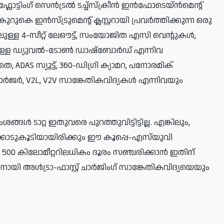
ലോട്ടിംഗ് സെൻട്രൽ ടച്ച്‌സ്‌ക്രീൻ ഇൻഫോടെയ്ൻമെന്റ്
റുകെ ഇൻസ്ട്രുമെന്റ് ക്ലസ്റ്ററായി പ്രവർത്തിക്കുന്ന ഒരു
ോലുള്ള 4-സീറ്റ് ലേഔട്ട്, സംയോജിത എസി വെന്റുകൾ,
്ചുള്ള ഡ്യുവൽ-ടോൺ ഡാഷ്‌ബോർഡ് എന്നിവ
S സ്യൂട്ട്, 360-ഡിഗ്രി ക്യാമറ, പനോരമിക്
ജർ, V2L, V2V സാങ്കേതികവിദ്യകൾ എന്നിവയും
 ടാറ്റ ഇതുവരെ പുറത്തുവിട്ടിട്ടില്ല. എങ്കിലും,
കോടുകൂടിയായിരിക്കും ഈ കൂപ്പെ-എസ്‌യുവി
500 കിലോമീറ്ററിലധികം ദൂരം സഞ്ചരിക്കാൻ ഇതിന്
ിനായി അൾട്രാ-ഫാസ്റ്റ് ചാർജിംഗ് സാങ്കേതികവിദ്യയെയും