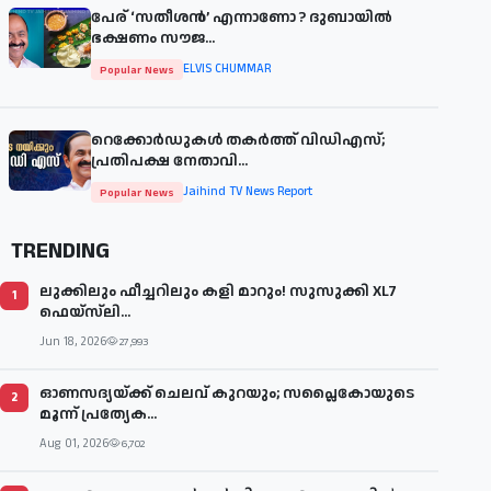
പേര് ‘സതീശന്‍’ എന്നാണോ ? ദുബായില്‍
ഭക്ഷണം സൗജ...
ELVIS CHUMMAR
Popular News
റെക്കോർഡുകൾ തകർത്ത് വിഡിഎസ്;
പ്രതിപക്ഷ നേതാവി...
Jaihind TV News Report
Popular News
TRENDING
ലുക്കിലും ഫീച്ചറിലും കളി മാറും! സുസുക്കി XL7
1
ഫെയ്‌സ്‌ലി...
Jun 18, 2026
27,993
ഓണസദ്യയ്ക്ക് ചെലവ് കുറയും; സപ്ലൈകോയുടെ
2
മൂന്ന് പ്രത്യേക...
Aug 01, 2026
6,702