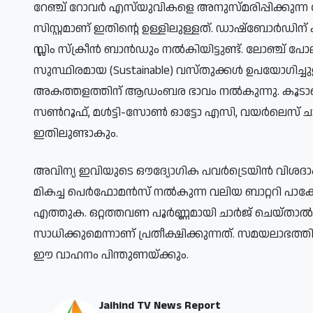
റേഞ്ച് റോവർ എസ്‌യുവികളെ അനുസ്മരിപ്പിക്കുന്ന ഫ്
സിസ്റ്റമാണ് ഇതിന്റെ ഉള്ളിലുള്ളത്. ഡാഷ്‌ബോർഡിന് കു
സ്ലിം സ്‌ക്രീൻ ബാൻഡും നൽകിയിട്ടുണ്ട്. ലോഞ്ച് പ
സുസ്ഥിരമായ (Sustainable) വസ്തുക്കൾ ഉപയോഗിച
അകത്തളത്തിന് ആഡംബര ഭാവം നൽകുന്നു. കൂടാതെ, ADA
സൺറൂഫ്, മൾട്ടി-സോൺ ഓട്ടോ എസി, വയർലെസ് ചാർ
ഇതിലുണ്ടാകും.
അവിന്യ ഇവിയുടെ ഔദ്യോഗിക പവർട്രെയിൻ വിശദാംശങ്ങൾ
മികച്ച പെർഫോമൻസ് നൽകുന്ന വലിയ ബാറ്ററി പാക്
എത്തുക. ഒറ്റത്തവണ പൂർണ്ണമായി ചാർജ് ചെയ്താൽ 
സാധിക്കുമെന്നാണ് പ്രതീക്ഷിക്കുന്നത്. സമയലാഭത്ത
ഈ വാഹനം പിന്തുണയ്ക്കും.
Jaihind TV News Report