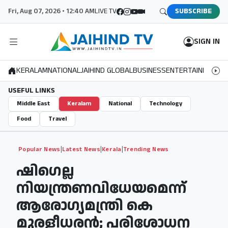
Fri, Aug 07, 2026 • 12:40 AM
LIVE TV
SUBSCRIBE
SIGN IN
KERALAM
NATIONAL
JAIHIND GLOBAL
BUSINESS
ENTERTAINMENT
S
USEFUL LINKS
Middle East
Keralam
National
Technology
Food
Travel
|
|
|
Popular News
Latest News
Kerala
Trending News
ഷിഗെല്ല
നിയന്ത്രണവിധേയമെന്ന്
ആരോഗ്യമന്ത്രി കെ
മുരളീധരന്‍; പരിശോധന