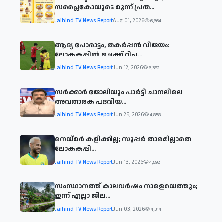
സപ്ലൈകോയുടെ മൂന്ന് പ്രത...
Jaihind TV News Report
Aug 01, 2026
6,664
ആദ്യ പോരാട്ടം, തകർപ്പൻ വിജയം:
ലോകകപ്പിൽ ചെക്ക് റിപ...
Jaihind TV News Report
Jun 12, 2026
6,382
സര്‍ക്കാര്‍ ജോലിയും പാര്‍ട്ടി ചാനലിലെ
അവതാരക പദവിയ...
Jaihind TV News Report
Jun 25, 2026
4,858
നെയ്മര്‍ കളിക്കില്ല; സൂപ്പര്‍ താരമില്ലാതെ
ലോകകപ്പി...
Jaihind TV News Report
Jun 13, 2026
4,592
സംസ്ഥാനത്ത് കാലവര്‍ഷം നാളെയെത്തും;
ഇന്ന് എല്ലാ ജില...
Jaihind TV News Report
Jun 03, 2026
4,314