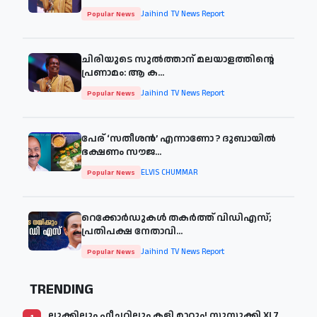
Jaihind TV News Report
Popular News
ചിരിയുടെ സുൽത്താന് മലയാളത്തിന്റെ
പ്രണാമം: ആ ക...
Jaihind TV News Report
Popular News
പേര് ‘സതീശന്‍’ എന്നാണോ ? ദുബായില്‍
ഭക്ഷണം സൗജ...
ELVIS CHUMMAR
Popular News
റെക്കോർഡുകൾ തകർത്ത് വിഡിഎസ്;
പ്രതിപക്ഷ നേതാവി...
Jaihind TV News Report
Popular News
TRENDING
ലുക്കിലും ഫീച്ചറിലും കളി മാറും! സുസുക്കി XL7