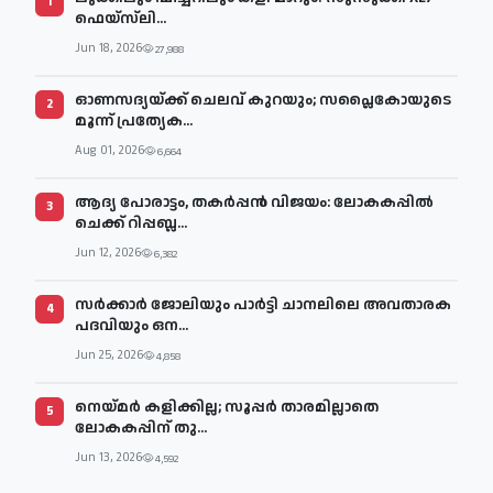
1
ഫെയ്‌സ്‌ലി...
Jun 18, 2026
27,988
ഓണസദ്യയ്ക്ക് ചെലവ് കുറയും; സപ്ലൈകോയുടെ
2
മൂന്ന് പ്രത്യേക...
Aug 01, 2026
6,664
ആദ്യ പോരാട്ടം, തകർപ്പൻ വിജയം: ലോകകപ്പിൽ
3
ചെക്ക് റിപ്പബ്ല...
Jun 12, 2026
6,382
സര്‍ക്കാര്‍ ജോലിയും പാര്‍ട്ടി ചാനലിലെ അവതാരക
4
പദവിയും ഒന...
Jun 25, 2026
4,858
നെയ്മര്‍ കളിക്കില്ല; സൂപ്പര്‍ താരമില്ലാതെ
5
ലോകകപ്പിന് തു...
Jun 13, 2026
4,592