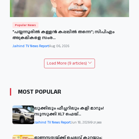
Popular News
"പയ്യന്നൂരിൽ കള്ളൻ കപ്പലിൽ തന്നെ"; സിപിഎം
അക്രമികളെ സംര...
Jaihind TV News Report
Aug 06, 2026
Load More (9 articles)
MOST POPULAR
ലുക്കിലും ഫീച്ചറിലും കളി മാറും!
സുസുക്കി XL7 ഫെയ്‌...
Jaihind TV News Report
Jun 18, 2026
27,988
ഓണസദ്യയ്ക്ക് ചെലവ് കുറയും;