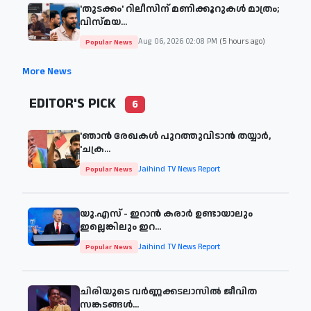
'തുടക്കം' റിലീസിന് മണിക്കൂറുകൾ മാത്രം;
വിസ്മയ...
Aug 06, 2026 02:08 PM
(5 hours ago)
Popular News
More News
EDITOR'S PICK
6
'ഞാന്‍ രേഖകള്‍ പുറത്തുവിടാന്‍ തയ്യാര്‍,
'ചക്ര...
Jaihind TV News Report
Popular News
യു.എസ് - ഇറാൻ കരാർ ഉണ്ടായാലും
ഇല്ലെങ്കിലും ഇറ...
Jaihind TV News Report
Popular News
ചിരിയുടെ വര്‍ണ്ണക്കടലാസില്‍ ജീവിത
സങ്കടങ്ങള്‍...