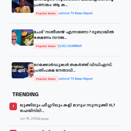
പ്രണാമം: ആ ക...
Jaihind TV News Report
Popular News
പേര് ‘സതീശന്‍’ എന്നാണോ ? ദുബായില്‍
ഭക്ഷണം സൗജ...
ELVIS CHUMMAR
Popular News
റെക്കോർഡുകൾ തകർത്ത് വിഡിഎസ്;
പ്രതിപക്ഷ നേതാവി...
Jaihind TV News Report
Popular News
TRENDING
ലുക്കിലും ഫീച്ചറിലും കളി മാറും! സുസുക്കി XL7
1
ഫെയ്‌സ്‌ലി...
Jun 18, 2026
28,002