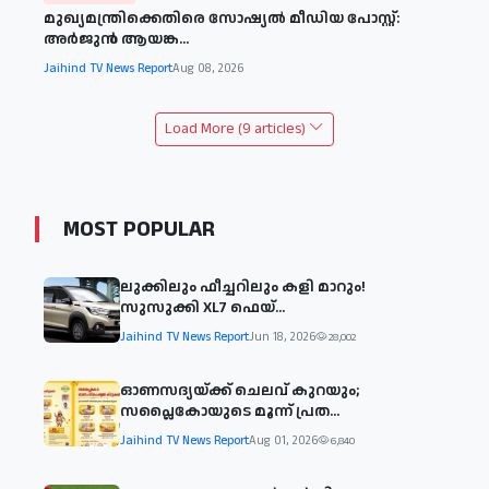
മുഖ്യമന്ത്രിക്കെതിരെ സോഷ്യൽ മീഡിയ പോസ്റ്റ്:
അർജുൻ ആയങ്ക...
Jaihind TV News Report
Aug 08, 2026
Load More (9 articles)
MOST POPULAR
ലുക്കിലും ഫീച്ചറിലും കളി മാറും!
സുസുക്കി XL7 ഫെയ്‌...
Jaihind TV News Report
Jun 18, 2026
28,002
ഓണസദ്യയ്ക്ക് ചെലവ് കുറയും;
സപ്ലൈകോയുടെ മൂന്ന് പ്രത...
Jaihind TV News Report
Aug 01, 2026
6,840