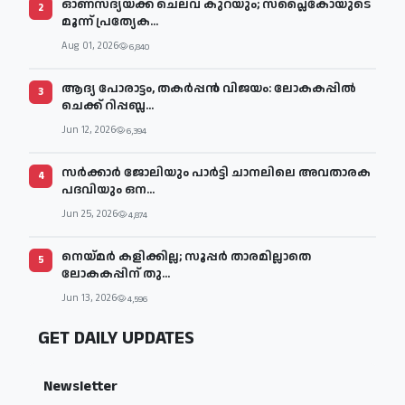
ഓണസദ്യയ്ക്ക് ചെലവ് കുറയും; സപ്ലൈകോയുടെ
2
മൂന്ന് പ്രത്യേക...
Aug 01, 2026
6,840
ആദ്യ പോരാട്ടം, തകർപ്പൻ വിജയം: ലോകകപ്പിൽ
3
ചെക്ക് റിപ്പബ്ല...
Jun 12, 2026
6,394
സര്‍ക്കാര്‍ ജോലിയും പാര്‍ട്ടി ചാനലിലെ അവതാരക
4
പദവിയും ഒന...
Jun 25, 2026
4,874
നെയ്മര്‍ കളിക്കില്ല; സൂപ്പര്‍ താരമില്ലാതെ
5
ലോകകപ്പിന് തു...
Jun 13, 2026
4,596
GET DAILY UPDATES
Newsletter