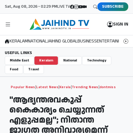
Sat, Aug 08, 2026 • 02:29 PM
LIVE TV
SUBSCRIBE
SIGN IN
KERALAM
NATIONAL
JAIHIND GLOBAL
BUSINESS
ENTERTAINMENT
S
USEFUL LINKS
Middle East
Keralam
National
Technology
Food
Travel
|
|
|
|
Popular News
Latest News
Kerala
Trending News
dontmiss
"ആഭ്യന്തരവകുപ്പ്
കൈകാര്യം ചെയ്യുന്നത്
എളുപ്പമല്ല"; നിതാന്ത
ജാഗ്രത അനിവാര്യമെന്ന്