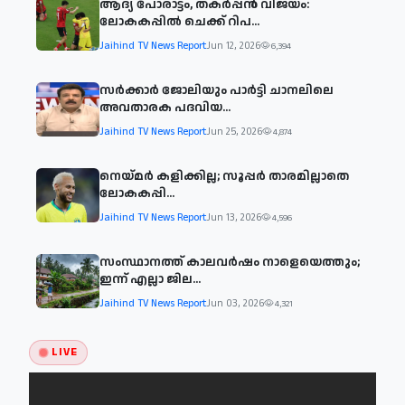
ആദ്യ പോരാട്ടം, തകർപ്പൻ വിജയം:
ലോകകപ്പിൽ ചെക്ക് റിപ...
Jaihind TV News Report
Jun 12, 2026
6,394
സര്‍ക്കാര്‍ ജോലിയും പാര്‍ട്ടി ചാനലിലെ
അവതാരക പദവിയ...
Jaihind TV News Report
Jun 25, 2026
4,874
നെയ്മര്‍ കളിക്കില്ല; സൂപ്പര്‍ താരമില്ലാതെ
ലോകകപ്പി...
Jaihind TV News Report
Jun 13, 2026
4,596
സംസ്ഥാനത്ത് കാലവര്‍ഷം നാളെയെത്തും;
ഇന്ന് എല്ലാ ജില...
Jaihind TV News Report
Jun 03, 2026
4,321
LIVE