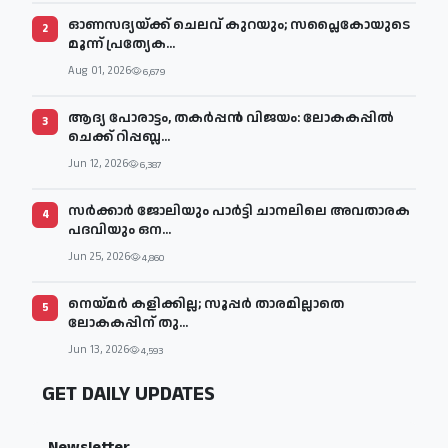
ഓണസദ്യയ്ക്ക് ചെലവ് കുറയും; സപ്ലൈകോയുടെ
2
മൂന്ന് പ്രത്യേക...
Aug 01, 2026
6,679
ആദ്യ പോരാട്ടം, തകർപ്പൻ വിജയം: ലോകകപ്പിൽ
3
ചെക്ക് റിപ്പബ്ല...
Jun 12, 2026
6,387
സര്‍ക്കാര്‍ ജോലിയും പാര്‍ട്ടി ചാനലിലെ അവതാരക
4
പദവിയും ഒന...
Jun 25, 2026
4,860
നെയ്മര്‍ കളിക്കില്ല; സൂപ്പര്‍ താരമില്ലാതെ
5
ലോകകപ്പിന് തു...
Jun 13, 2026
4,593
GET DAILY UPDATES
Newsletter