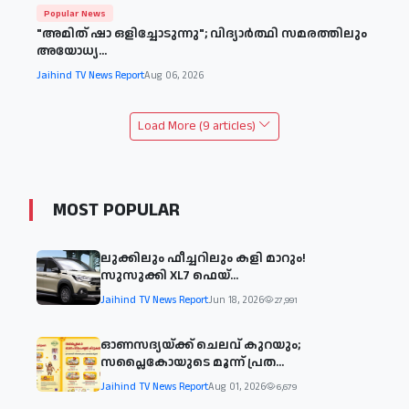
Popular News
"അമിത് ഷാ ഒളിച്ചോടുന്നു"; വിദ്യാർത്ഥി സമരത്തിലും
അയോധ്യ...
Jaihind TV News Report
Aug 06, 2026
Load More (9 articles)
MOST POPULAR
ലുക്കിലും ഫീച്ചറിലും കളി മാറും!
സുസുക്കി XL7 ഫെയ്‌...
Jaihind TV News Report
Jun 18, 2026
27,991
ഓണസദ്യയ്ക്ക് ചെലവ് കുറയും;
സപ്ലൈകോയുടെ മൂന്ന് പ്രത...
Jaihind TV News Report
Aug 01, 2026
6,679