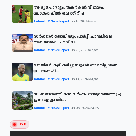
ആദ്യ പോരാട്ടം, തകർപ്പൻ വിജയം:
ലോകകപ്പിൽ ചെക്ക് റിപ...
Jaihind TV News Report
Jun 12, 2026
6,387
സര്‍ക്കാര്‍ ജോലിയും പാര്‍ട്ടി ചാനലിലെ
അവതാരക പദവിയ...
Jaihind TV News Report
Jun 25, 2026
4,860
നെയ്മര്‍ കളിക്കില്ല; സൂപ്പര്‍ താരമില്ലാതെ
ലോകകപ്പി...
Jaihind TV News Report
Jun 13, 2026
4,593
സംസ്ഥാനത്ത് കാലവര്‍ഷം നാളെയെത്തും;
ഇന്ന് എല്ലാ ജില...
Jaihind TV News Report
Jun 03, 2026
4,315
LIVE