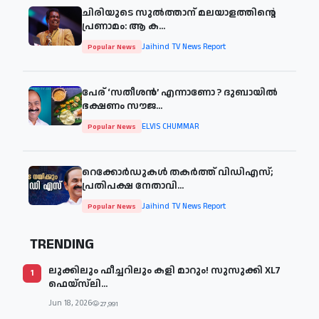
ചിരിയുടെ സുൽത്താന് മലയാളത്തിന്റെ
പ്രണാമം: ആ ക...
Jaihind TV News Report
Popular News
പേര് ‘സതീശന്‍’ എന്നാണോ ? ദുബായില്‍
ഭക്ഷണം സൗജ...
ELVIS CHUMMAR
Popular News
റെക്കോർഡുകൾ തകർത്ത് വിഡിഎസ്;
പ്രതിപക്ഷ നേതാവി...
Jaihind TV News Report
Popular News
TRENDING
ലുക്കിലും ഫീച്ചറിലും കളി മാറും! സുസുക്കി XL7
1
ഫെയ്‌സ്‌ലി...
Jun 18, 2026
27,991