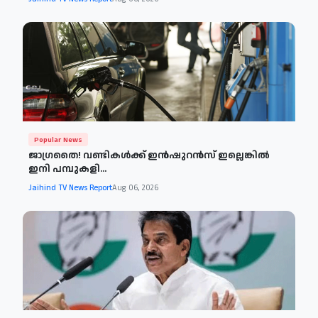
Popular News
ജാഗ്രതൈ! വണ്ടികള്‍ക്ക് ഇൻഷുറൻസ് ഇല്ലെങ്കിൽ
ഇനി പമ്പുകളി...
Jaihind TV News Report
Aug 06, 2026