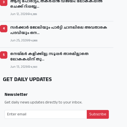
ആദ്യ പോരാട്ടം, തകർപ്പൻ വിജയം: ലോകകപ്പിൽ
3
ചെക്ക് റിപ്പബ്ല...
Jun 12, 2026
6,389
സര്‍ക്കാര്‍ ജോലിയും പാര്‍ട്ടി ചാനലിലെ അവതാരക
4
പദവിയും ഒന...
Jun 25, 2026
4,866
നെയ്മര്‍ കളിക്കില്ല; സൂപ്പര്‍ താരമില്ലാതെ
5
ലോകകപ്പിന് തു...
Jun 13, 2026
4,593
GET DAILY UPDATES
Newsletter
Get daily news updates directly to your inbox.
Subscribe