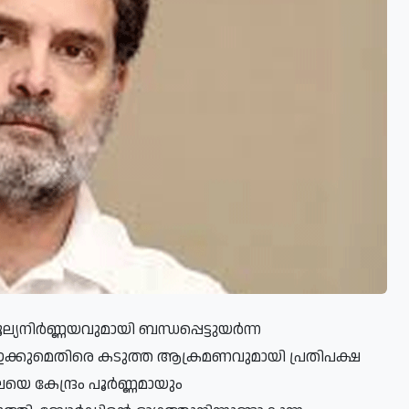
്യനിർണ്ണയവുമായി ബന്ധപ്പെട്ടുയർന്ന
്ഇക്കുമെതിരെ കടുത്ത ആക്രമണവുമായി പ്രതിപക്ഷ
ലയെ കേന്ദ്രം പൂർണ്ണമായും