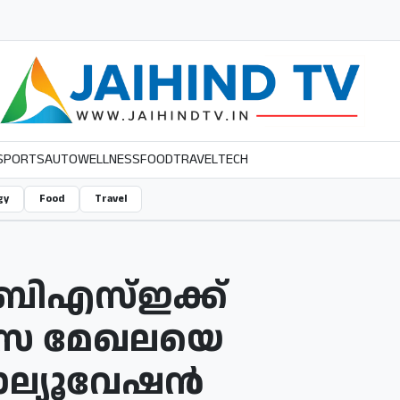
SPORTS
AUTO
WELLNESS
FOOD
TRAVEL
TECH
gy
Food
Travel
 സിബിഎസ്ഇക്ക്
ഭ്യാസ മേഖലയെ
വാല്യൂവേഷന്‍