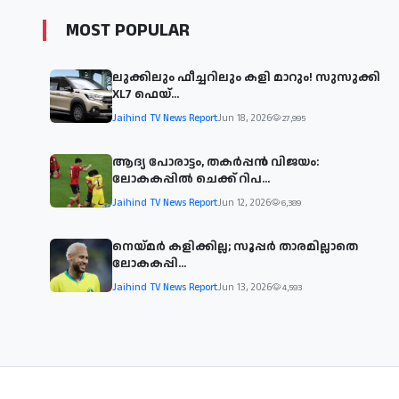
MOST POPULAR
ലുക്കിലും ഫീച്ചറിലും കളി മാറും! സുസുക്കി
XL7 ഫെയ്‌...
Jaihind TV News Report
Jun 18, 2026
27,995
ആദ്യ പോരാട്ടം, തകർപ്പൻ വിജയം:
ലോകകപ്പിൽ ചെക്ക് റിപ...
Jaihind TV News Report
Jun 12, 2026
6,389
നെയ്മര്‍ കളിക്കില്ല; സൂപ്പര്‍ താരമില്ലാതെ
ലോകകപ്പി...
Jaihind TV News Report
Jun 13, 2026
4,593