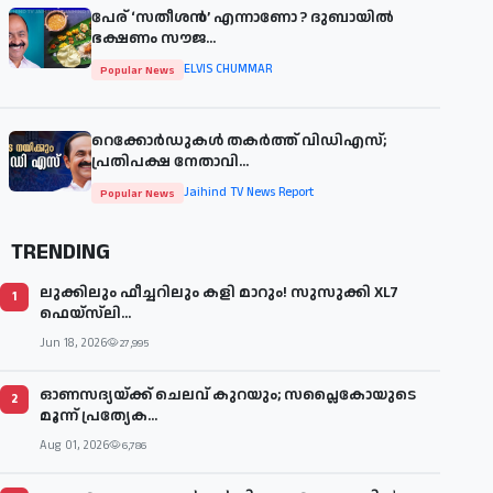
പേര് ‘സതീശന്‍’ എന്നാണോ ? ദുബായില്‍
ഭക്ഷണം സൗജ...
ELVIS CHUMMAR
Popular News
റെക്കോർഡുകൾ തകർത്ത് വിഡിഎസ്;
പ്രതിപക്ഷ നേതാവി...
Jaihind TV News Report
Popular News
TRENDING
ലുക്കിലും ഫീച്ചറിലും കളി മാറും! സുസുക്കി XL7
1
ഫെയ്‌സ്‌ലി...
Jun 18, 2026
27,995
ഓണസദ്യയ്ക്ക് ചെലവ് കുറയും; സപ്ലൈകോയുടെ
2
മൂന്ന് പ്രത്യേക...
Aug 01, 2026
6,786