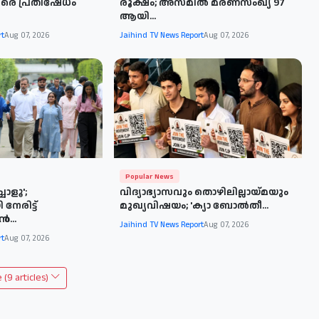
തിരെ പ്രതിഷേധം
രൂക്ഷം; അസമിൽ മരണസംഖ്യ 97
ആയി...
rt
Aug 07, 2026
Jaihind TV News Report
Aug 07, 2026
Popular News
ചോളൂ';
വിദ്യാഭ്യാസവും തൊഴിലില്ലായ്മയും
േരിട്ട്
മുഖ്യവിഷയം; 'ക്യാ ബോൽതീ...
...
Jaihind TV News Report
Aug 07, 2026
rt
Aug 07, 2026
(9 articles)