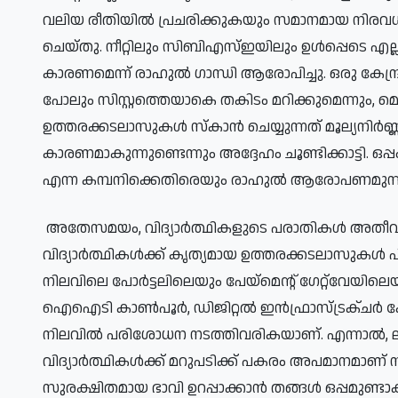
വലിയ രീതിയിൽ പ്രചരിക്കുകയും സമാനമായ നിരവധി 
ചെയ്തു. നീറ്റിലും സിബിഎസ്ഇയിലും ഉൾപ്പെടെ എല്
കാരണമെന്ന് രാഹുൽ ഗാന്ധി ആരോപിച്ചു. ഒരു കേന്
പോലും സിസ്റ്റത്തെയാകെ തകിടം മറിക്കുമെന്ന
ഉത്തരക്കടലാസുകൾ സ്കാൻ ചെയ്യുന്നത് മൂല്യനിർ
കാരണമാകുന്നുണ്ടെന്നും അദ്ദേഹം ചൂണ്ടിക്കാട്ടി. ഒപ
എന്ന കമ്പനിക്കെതിരെയും രാഹുൽ ആരോപണമുന്നയ
അതേസമയം, വിദ്യാർത്ഥികളുടെ പരാതികൾ അതീവ 
വിദ്യാർത്ഥികൾക്ക് കൃത്യമായ ഉത്തരക്കടലാസുകൾ 
നിലവിലെ പോർട്ടലിലെയും പേയ്‌മെന്റ് ഗേറ്റ്‌വേ
ഐഐടി കാൺപൂർ, ഡിജിറ്റൽ ഇൻഫ്രാസ്ട്രക്ചർ കോർപ
നിലവിൽ പരിശോധന നടത്തിവരികയാണ്. എന്നാൽ, ലള
വിദ്യാർത്ഥികൾക്ക് മറുപടിക്ക് പകരം അപമാനമാണ് സ
സുരക്ഷിതമായ ഭാവി ഉറപ്പാക്കാൻ തങ്ങൾ ഒപ്പമുണ്ടാക